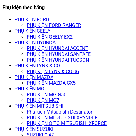
Phụ kiện theo hãng
PHỤ KIỆN FORD
PHỤ KIỆN FORD RANGER
PHỤ KIỆN GEELY
PHỤ KIỆN GEELY EX2
PHỤ KIỆN HYUNDAI
PHỤ KIỆN HYUNDAI ACCENT
PHỤ KIỆN HYUNDAI SANTAFE
PHỤ KIỆN HYUNDAI TUCSON
PHỤ KIỆN LYNK & CO
PHỤ KIỆN LYNK & CO 06
PHỤ KIỆN MAZDA
PHỤ KIỆN MAZDA CX5
PHỤ KIỆN MG
PHỤ KIỆN MG G50
PHỤ KIỆN MG7
PHỤ KIỆN MITSUBISHI
Phụ kiện Mitsubishi Destinator
PHỤ KIỆN MITSUBISHI XPANDER
PHỤ KIỆN Ô TÔ MITSUBISHI XFORCE
PHỤ KIỆN SUZUKI
SUZUKI CIAZ