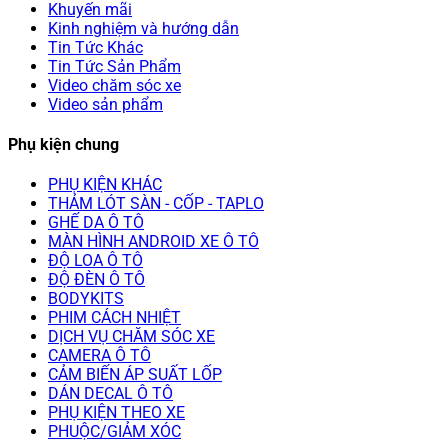
Khuyến mãi
Kinh nghiệm và hướng dẫn
Tin Tức Khác
Tin Tức Sản Phẩm
Video chăm sóc xe
Video sản phẩm
Phụ kiện chung
PHỤ KIỆN KHÁC
THẢM LÓT SÀN - CỐP - TAPLO
GHẾ DA Ô TÔ
MÀN HÌNH ANDROID XE Ô TÔ
ĐỘ LOA Ô TÔ
ĐỘ ĐÈN Ô TÔ
BODYKITS
PHIM CÁCH NHIỆT
DỊCH VỤ CHĂM SÓC XE
CAMERA Ô TÔ
CẢM BIẾN ÁP SUẤT LỐP
DÁN DECAL Ô TÔ
PHỤ KIỆN THEO XE
PHUỘC/GIẢM XÓC