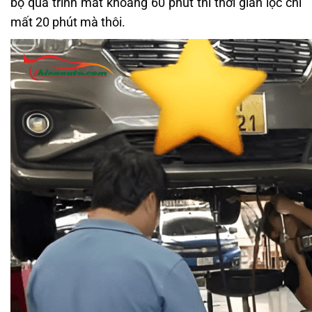
bộ quá trình mất khoảng 60 phút thì thời gian lọc chỉ
mất 20 phút mà thôi.