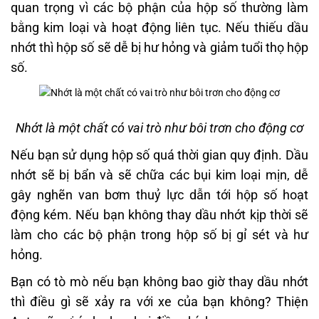
quan trọng vì các bộ phận của hộp số thường làm
bằng kim loại và hoạt động liên tục. Nếu thiếu dầu
nhớt thì hộp số sẽ dễ bị hư hỏng và giảm tuổi thọ hộp
số.
Nhớt là một chất có vai trò như bôi trơn cho động cơ
Nếu bạn sử dụng hộp số quá thời gian quy định. Dầu
nhớt sẽ bị bẩn và sẽ chữa các bụi kim loại mịn, dễ
gây nghẽn van bơm thuỷ lực dẫn tới hộp số hoạt
động kém. Nếu bạn không thay dầu nhớt kịp thời sẽ
làm cho các bộ phận trong hộp số bị gỉ sét và hư
hỏng.
Bạn có tò mò nếu bạn không bao giờ thay dầu nhớt
thì điều gì sẽ xảy ra với xe của bạn không? Thiện