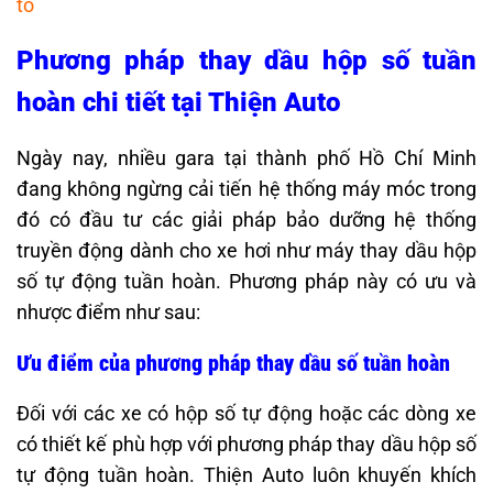
tô
Phương pháp thay dầu hộp số tuần
hoàn chi tiết tại Thiện Auto
Ngày nay, nhiều gara tại thành phố Hồ Chí Minh
đang không ngừng cải tiến hệ thống máy móc trong
đó có đầu tư các giải pháp bảo dưỡng hệ thống
truyền động dành cho xe hơi như máy thay dầu hộp
số tự động tuần hoàn.
Phương pháp này có ưu và
nhược điểm như sau:
Ưu điểm của phương pháp thay dầu số tuần hoàn
Đối với các xe có hộp số tự động hoặc các dòng xe
có thiết kế phù hợp với phương pháp thay dầu hộp số
tự động tuần hoàn. Thiện Auto luôn khuyến khích