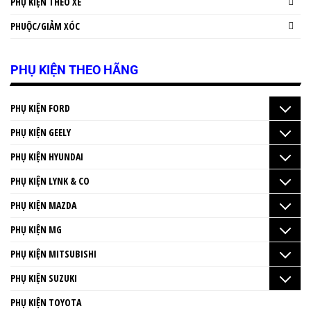
PHỤ KIỆN THEO XE
PHUỘC/GIẢM XÓC
PHỤ KIỆN THEO HÃNG
PHỤ KIỆN FORD
PHỤ KIỆN GEELY
PHỤ KIỆN HYUNDAI
PHỤ KIỆN LYNK & CO
PHỤ KIỆN MAZDA
PHỤ KIỆN MG
PHỤ KIỆN MITSUBISHI
PHỤ KIỆN SUZUKI
PHỤ KIỆN TOYOTA