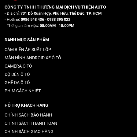
CÔNG TY TNHH THƯƠNG MẠI DỊCH VỤ THIỆN AUTO
- Địa chỉ:
731 Đỗ Xuân Hợp, Phú Hữu, Thủ Đức, TP. HCM
- Hotline:
0986 548 436
-
0938 395 022
- Thời gian làm việc:
08:00AM
-
18:00PM
DANH MỤC SẢN PHẨM
CẢM BIẾN ÁP SUẤT LỐP
MÀN HÌNH ANDROID XE Ô TÔ
CAMERA Ô TÔ
ĐỘ ĐÈN Ô TÔ
GHẾ DA Ô TÔ
PHIM CÁCH NHIỆT
HỖ TRỢ KHÁCH HÀNG
CHÍNH SÁCH BẢO HÀNH
CHÍNH SÁCH THANH TOÁN
CHÍNH SÁCH GIAO HÀNG