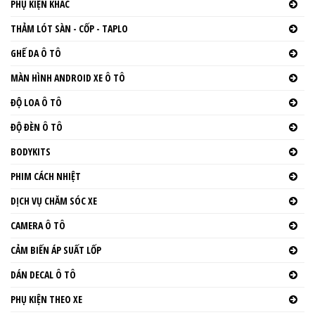
PHỤ KIỆN KHÁC
THẢM LÓT SÀN - CỐP - TAPLO
GHẾ DA Ô TÔ
MÀN HÌNH ANDROID XE Ô TÔ
ĐỘ LOA Ô TÔ
ĐỘ ĐÈN Ô TÔ
BODYKITS
PHIM CÁCH NHIỆT
DỊCH VỤ CHĂM SÓC XE
CAMERA Ô TÔ
CẢM BIẾN ÁP SUẤT LỐP
DÁN DECAL Ô TÔ
PHỤ KIỆN THEO XE