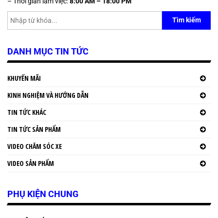
– Thời gian làm việc:
8:00 AM – 18:00 PM
Tìm kiếm
DANH MỤC TIN TỨC
KHUYẾN MÃI
KINH NGHIỆM VÀ HƯỚNG DẪN
TIN TỨC KHÁC
TIN TỨC SẢN PHẨM
VIDEO CHĂM SÓC XE
VIDEO SẢN PHẨM
PHỤ KIỆN CHUNG