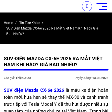
Home
Tin Tức Khác
SUV Điện Mazda CX-6e 2026 Ra Mắt Việt Nam Khi Nào? Giá
Bao Nhiêu?
SUV ĐIỆN MAZDA CX-6E 2026 RA MẮT VIỆT
NAM KHI NÀO? GIÁ BAO NHIÊU?
Tác giả:
Thiện Auto
Ngày đăng:
13.03.2025
SUV điện Mazda CX-6e 2026
là mẫu xe điện hoàn
toàn mới, hứa hẹn sẽ thay thế MX-30 và cạnh tranh
trực tiếp với Tesla Model Y đã thu hút được nhiều sự
quan tâm của những chủ xe tại Việt Nam. Trong bài