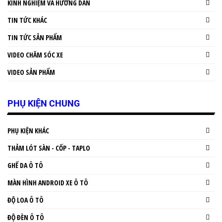
KINH NGHIỆM VÀ HƯỚNG DẪN
TIN TỨC KHÁC
TIN TỨC SẢN PHẨM
VIDEO CHĂM SÓC XE
VIDEO SẢN PHẨM
PHỤ KIỆN CHUNG
PHỤ KIỆN KHÁC
THẢM LÓT SÀN - CỐP - TAPLO
GHẾ DA Ô TÔ
MÀN HÌNH ANDROID XE Ô TÔ
ĐỘ LOA Ô TÔ
ĐỘ ĐÈN Ô TÔ