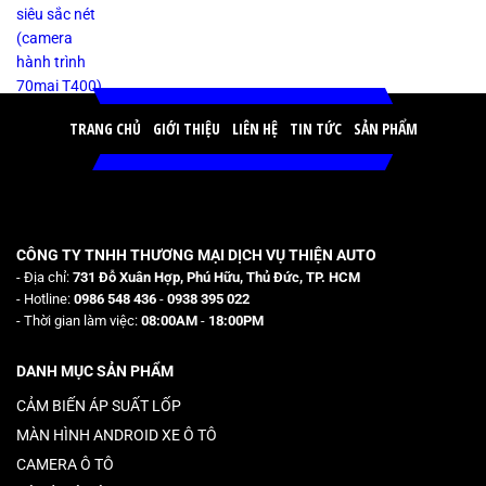
TRANG CHỦ
GIỚI THIỆU
LIÊN HỆ
TIN TỨC
SẢN PHẨM
CÔNG TY TNHH THƯƠNG MẠI DỊCH VỤ THIỆN AUTO
- Địa chỉ:
731 Đỗ Xuân Hợp, Phú Hữu, Thủ Đức, TP. HCM
- Hotline:
0986 548 436
-
0938 395 022
- Thời gian làm việc:
08:00AM
-
18:00PM
DANH MỤC SẢN PHẨM
CẢM BIẾN ÁP SUẤT LỐP
MÀN HÌNH ANDROID XE Ô TÔ
CAMERA Ô TÔ