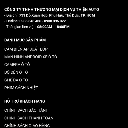
CÔNG TY TNHH THƯƠNG MẠI DỊCH VỤ THIỆN AUTO
- Địa chỉ:
731 Đỗ Xuân Hợp, Phú Hữu, Thủ Đức, TP. HCM
- Hotline:
0986 548 436
-
0938 395 022
- Thời gian làm việc:
08:00AM
-
18:00PM
DANH MỤC SẢN PHẨM
CẢM BIẾN ÁP SUẤT LỐP
MÀN HÌNH ANDROID XE Ô TÔ
CAMERA Ô TÔ
ĐỘ ĐÈN Ô TÔ
GHẾ DA Ô TÔ
PHIM CÁCH NHIỆT
HỖ TRỢ KHÁCH HÀNG
CHÍNH SÁCH BẢO HÀNH
CHÍNH SÁCH THANH TOÁN
CHÍNH SÁCH GIAO HÀNG