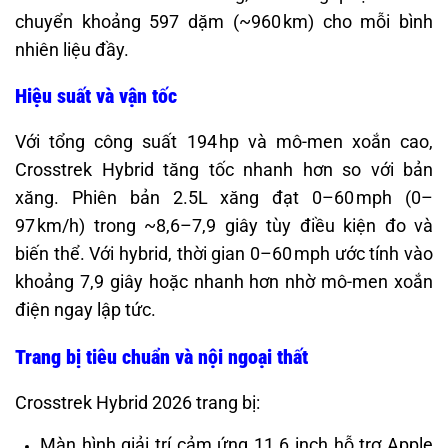
chuyển khoảng 597 dặm (~960 km) cho mỗi bình
nhiên liệu đầy.
Hiệu suất và vận tốc
Với tổng công suất 194 hp và mô-men xoắn cao,
Crosstrek Hybrid tăng tốc nhanh hơn so với bản
xăng. Phiên bản 2.5L xăng đạt 0–60 mph (0–
97 km/h) trong ~8,6–7,9 giây tùy điều kiện đo và
biến thể. Với hybrid, thời gian 0–60 mph ước tính vào
khoảng 7,9 giây hoặc nhanh hơn nhờ mô-men xoắn
điện ngay lập tức.
Trang bị tiêu chuẩn và nội ngoại thất
Crosstrek Hybrid 2026 trang bị:
Màn hình giải trí cảm ứng 11.6 inch hỗ trợ Apple