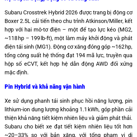
Subaru Crosstrek Hybrid 2026 được trang bị động cơ
Boxer 2.5L cải tiến theo chu trình Atkinson/Miller, kết
hợp với hai mô-tơ điện – một để tạo lực kéo (MG2,
~118 hp – 199 lb-ft), một làm máy khởi động và phát
điện tái sinh (MG1). Động cơ xăng đóng góp ~162 hp,
tổng công suất hệ thống đạt 194 mã lực, truyền qua
hộp số eCVT, kết hợp hệ dẫn động AWD đối xứng
mặc định.
Pin Hybrid và khả năng vận hành
Xe sử dụng phanh tái sinh phục hồi năng lượng, pin
lithium-ion dung lượng khoảng 1.1 kWh, góp phần cải
thiện khả năng tiết kiệm nhiên liệu và giảm phát thải.
Subaru cho biết xe đạt tiết kiệm nhiên liệu tốt hơn
~20–33% so với bản xăng, với tổng phạm vi di