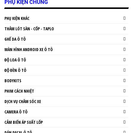
PHỤ KIỆN CHUNG
PHỤ KIỆN KHÁC
THẢM LÓT SÀN - CỐP - TAPLO
GHẾ DA Ô TÔ
MÀN HÌNH ANDROID XE Ô TÔ
ĐỘ LOA Ô TÔ
ĐỘ ĐÈN Ô TÔ
BODYKITS
PHIM CÁCH NHIỆT
DỊCH VỤ CHĂM SÓC XE
CAMERA Ô TÔ
CẢM BIẾN ÁP SUẤT LỐP
DÁN DECAL Ô TÔ