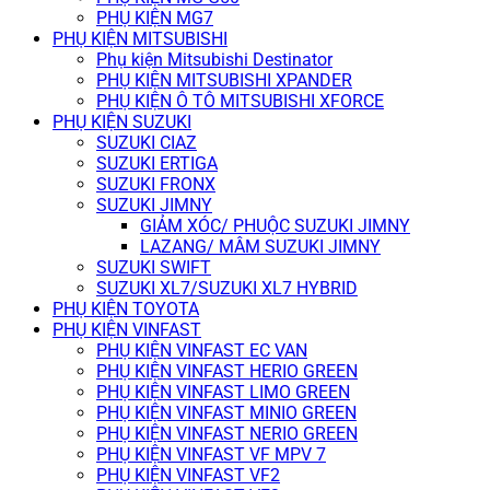
PHỤ KIỆN MG7
PHỤ KIỆN MITSUBISHI
Phụ kiện Mitsubishi Destinator
PHỤ KIỆN MITSUBISHI XPANDER
PHỤ KIỆN Ô TÔ MITSUBISHI XFORCE
PHỤ KIỆN SUZUKI
SUZUKI CIAZ
SUZUKI ERTIGA
SUZUKI FRONX
SUZUKI JIMNY
GIẢM XÓC/ PHUỘC SUZUKI JIMNY
LAZANG/ MÂM SUZUKI JIMNY
SUZUKI SWIFT
SUZUKI XL7/SUZUKI XL7 HYBRID
PHỤ KIỆN TOYOTA
PHỤ KIỆN VINFAST
PHỤ KIỆN VINFAST EC VAN
PHỤ KIỆN VINFAST HERIO GREEN
PHỤ KIỆN VINFAST LIMO GREEN
PHỤ KIỆN VINFAST MINIO GREEN
PHỤ KIỆN VINFAST NERIO GREEN
PHỤ KIỆN VINFAST VF MPV 7
PHỤ KIỆN VINFAST VF2