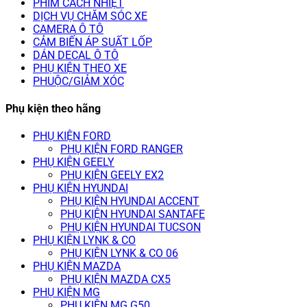
PHIM CÁCH NHIỆT
DỊCH VỤ CHĂM SÓC XE
CAMERA Ô TÔ
CẢM BIẾN ÁP SUẤT LỐP
DÁN DECAL Ô TÔ
PHỤ KIỆN THEO XE
PHUỘC/GIẢM XÓC
Phụ kiện theo hãng
PHỤ KIỆN FORD
PHỤ KIỆN FORD RANGER
PHỤ KIỆN GEELY
PHỤ KIỆN GEELY EX2
PHỤ KIỆN HYUNDAI
PHỤ KIỆN HYUNDAI ACCENT
PHỤ KIỆN HYUNDAI SANTAFE
PHỤ KIỆN HYUNDAI TUCSON
PHỤ KIỆN LYNK & CO
PHỤ KIỆN LYNK & CO 06
PHỤ KIỆN MAZDA
PHỤ KIỆN MAZDA CX5
PHỤ KIỆN MG
PHỤ KIỆN MG G50