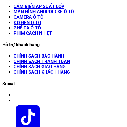
CẢM BIẾN ÁP SUẤT LỐP
MÀN HÌNH ANDROID XE Ô TÔ
CAMERA Ô TÔ
ĐỘ ĐÈN Ô TÔ
GHẾ DA Ô TÔ
PHIM CÁCH NHIỆT
Hỗ trợ khách hàng
CHÍNH SÁCH BẢO HÀNH
CHÍNH SÁCH THANH TOÁN
CHÍNH SÁCH GIAO HÀNG
CHÍNH SÁCH KHÁCH HÀNG
Social