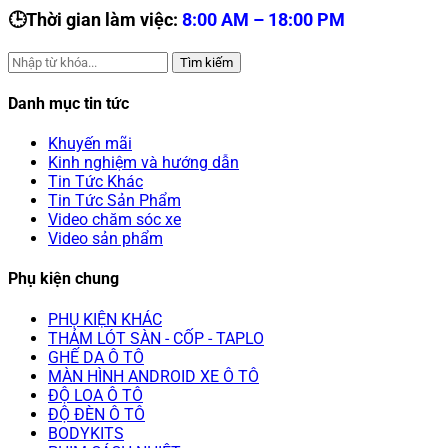
🕒Thời gian làm việc:
8:00 AM – 18:00 PM
Tìm kiếm
Danh mục tin tức
Khuyến mãi
Kinh nghiệm và hướng dẫn
Tin Tức Khác
Tin Tức Sản Phẩm
Video chăm sóc xe
Video sản phẩm
Phụ kiện chung
PHỤ KIỆN KHÁC
THẢM LÓT SÀN - CỐP - TAPLO
GHẾ DA Ô TÔ
MÀN HÌNH ANDROID XE Ô TÔ
ĐỘ LOA Ô TÔ
ĐỘ ĐÈN Ô TÔ
BODYKITS