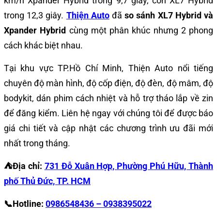
km/h Xpander Hybrid trong 9,7 giây, còn XL7 Hybrid
trong 12,3 giây.
Thiện Auto
đã
so sánh XL7 Hybrid và
Xpander Hybrid
cùng một phân khúc nhưng 2 phong
cách khác biệt nhau.
Tại khu vực TP.Hồ Chí Minh, Thiện Auto nổi tiếng
chuyên độ màn hình, độ cốp điện, độ đèn, độ mâm, độ
bodykit, dán phim cách nhiệt và hỗ trợ tháo lắp về zin
để đăng kiểm. Liên hệ ngay với chúng tôi để được báo
giá chi tiết và cập nhật các chương trình ưu đãi mới
nhất trong tháng.
⛺️Địa chỉ:
731 Đỗ Xuân Hợp, Phường Phú Hữu, Thành
phố Thủ Đức, TP. HCM
📞Hotline:
0986548436 – 0938395022