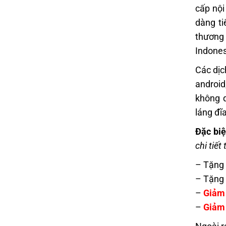
cấp nội
dàng ti
thương
Indones
Các d
ị
android
không q
láng đĩ
Đặc biệ
chi tiế
– Tặng 
– Tặng 
–
Giảm
–
Giảm