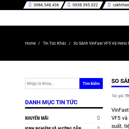
0986.548.436
0938.395.022
cskhthi
Home
Tin Tức Khác
So Sánh VinFast VF5 Và Herio
SO SÁ
Tìm kiếm
Tác giả:
Th
DANH MỤC TIN TỨC
VinFast
KHUYẾN MÃI
VF5 và 
suất, t
KINH NGHIỆM VÀ HƯỚNG DẪN