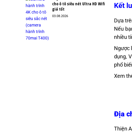
cho ô tô siêu nét Ultra HD Wifi
Kết l
giá tốt
03.08.2026
Dựa tr
Nếu bạn
nhiều t
Ngược l
dụng, V
phổ biế
Xem th
Địa c
Thiện A