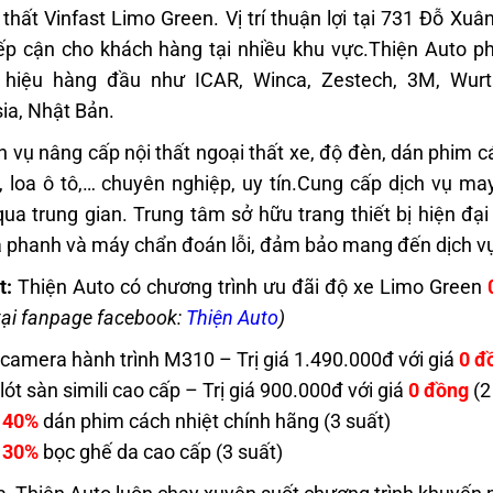
 thất Vinfast Limo Green. Vị trí thuận lợi tại 731 Đỗ X
ếp cận cho khách hàng tại nhiều khu vực.
Thiện Auto p
 hiệu hàng đầu như ICAR, Winca, Zestech, 3M, Wur
ia, Nhật Bản.
ch vụ nâng cấp nội thất ngoại thất xe, độ đèn, dán phim 
, loa ô tô,… chuyên nghiệp, uy tín.
Cung cấp dịch vụ may
ua trung gian.
Trung tâm sở hữu trang thiết bị hiện đ
a phanh và máy chẩn đoán lỗi, đảm bảo mang đến dịch vụ
t:
Thiện Auto có chương trình ưu đãi độ xe Limo Green
t tại fanpage facebook:
Thiện Auto
)
camera hành trình M310 – Trị giá 1.490.000đ với giá
0 đ
lót sàn simili cao cấp – Trị giá 900.000đ với giá
0 đồng
(2
 40%
dán phim cách nhiệt chính hãng (3 suất)
 30%
bọc ghế da cao cấp (3 suất)