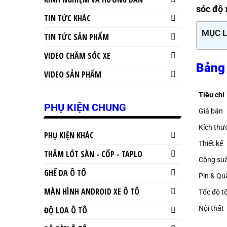
sóc độ 
TIN TỨC KHÁC
MỤC 
TIN TỨC SẢN PHẨM
VIDEO CHĂM SÓC XE
Bảng 
VIDEO SẢN PHẨM
Tiêu chí
PHỤ KIỆN CHUNG
Giá bán
Kích thư
PHỤ KIỆN KHÁC
Thiết kế
THẢM LÓT SÀN - CỐP - TAPLO
Công su
GHẾ DA Ô TÔ
Pin & Q
MÀN HÌNH ANDROID XE Ô TÔ
Tốc độ tố
Nội thất
ĐỘ LOA Ô TÔ