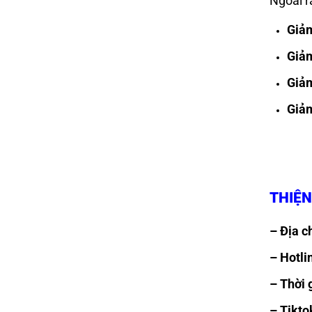
Ngoài r
Giả
Giả
Giả
Giả
THIỆN
– Địa c
– Hotli
– Thời 
– Tikto