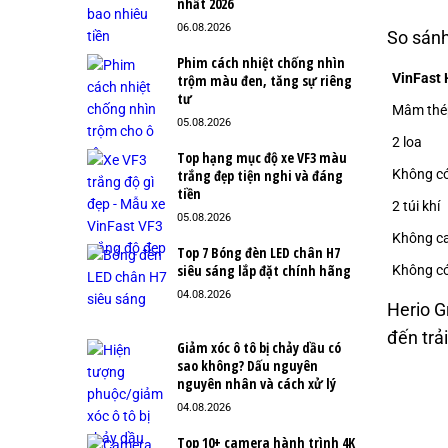
nhất 2026
06.08.2026
So sánh
Phim cách nhiệt chống nhìn
VinFast 
trộm màu đen, tăng sự riêng
tư
Mâm thép
05.08.2026
2 loa
Top hạng mục độ xe VF3 màu
Không có
trắng đẹp tiện nghi và đáng
tiền
2 túi khí
05.08.2026
Không ca
Top 7 Bóng đèn LED chân H7
siêu sáng lắp đặt chính hãng
Không có
04.08.2026
Herio G
đến trả
Giảm xóc ô tô bị chảy dầu có
sao không? Dấu nguyên
nguyên nhân và cách xử lý
04.08.2026
Top 10+ camera hành trình 4K