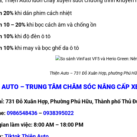
a, Thiện Auto luôn chay xuyên suốt chương trình khuyến 
m 20%
khi dán phim cách nhiệt
m 10 – 20%
khi bọc cách âm và chống ồn
m 10%
khi độ đèn ô tô
m 10%
khi may và bọc ghế da ô tô
Thiện Auto – 731 Đỗ Xuân Hợp, phường Phú Hữ
 AUTO – TRUNG TÂM CHĂM SÓC NÂNG CẤP X
hỉ: 731 Đỗ Xuân Hợp, Phường Phú Hữu, Thành phố Thủ 
ne:
0986548436
–
0938395022
gian làm việc: 8:00 AM – 18:00 PM
k:
Tiktok Thiện Auto