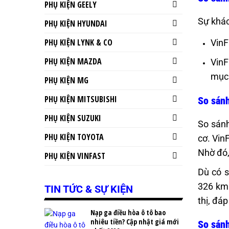
PHỤ KIỆN GEELY
Sự khác
PHỤ KIỆN HYUNDAI
PHỤ KIỆN LYNK & CO
VinF
PHỤ KIỆN MAZDA
VinF
mục 
PHỤ KIỆN MG
PHỤ KIỆN MITSUBISHI
So sánh
PHỤ KIỆN SUZUKI
So sánh
PHỤ KIỆN TOYOTA
cơ. Vin
Nhờ đó,
PHỤ KIỆN VINFAST
Dù có s
326 km 
TIN TỨC & SỰ KIỆN
thị, đá
Nạp ga điều hòa ô tô bao
nhiêu tiền? Cập nhật giá mới
So sánh