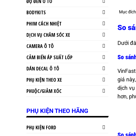
ĐỘ ĐÈN Ô TÔ
BODYKITS
Mục đích
PHIM CÁCH NHIỆT
So sá
DỊCH VỤ CHĂM SÓC XE
Dưới đâ
CAMERA Ô TÔ
So sánh
CẢM BIẾN ÁP SUẤT LỐP
DÁN DECAL Ô TÔ
VinFast
giá này
PHỤ KIỆN THEO XE
dịch vụ
PHUỘC/GIẢM XÓC
hơn, ph
PHỤ KIỆN THEO HÃNG
PHỤ KIỆN FORD
So sánh