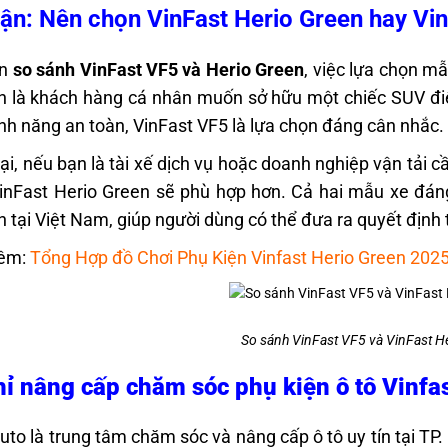
uận: Nên chọn VinFast Herio Green hay Vi
ên
so sánh VinFast VF5 và Herio Green
, việc lựa chọn m
 là khách hàng cá nhân muốn sở hữu một chiếc SUV điện
ính năng an toàn, VinFast VF5 là lựa chọn đáng cân nhắc.
ại, nếu bạn là tài xế dịch vụ hoặc doanh nghiệp vận tải c
inFast Herio Green sẽ phù hợp hơn. Cả hai mẫu xe đán
n tại Việt Nam, giúp người dùng có thể đưa ra quyết định 
êm:
Tổng Hợp đồ Chơi Phụ Kiện Vinfast Herio Green 202
So sánh VinFast VF5 và VinFast H
hỉ nâng cấp chăm sóc phụ kiện ô tô Vinfa
uto là trung tâm chăm sóc và nâng cấp ô tô uy tín tại TP