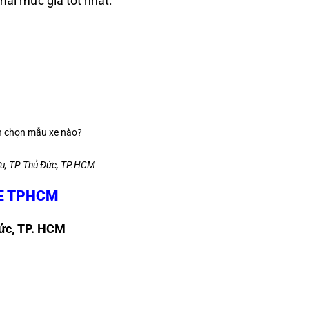
mãi mức giá tốt nhất:
u, TP Thủ Đức, TP.HCM
E TPHCM
Đức, TP. HCM