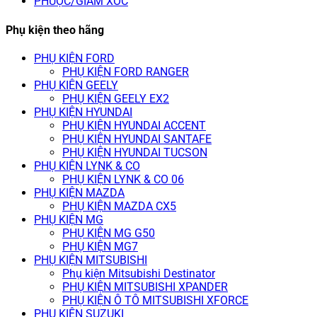
PHUỘC/GIẢM XÓC
Phụ kiện theo hãng
PHỤ KIỆN FORD
PHỤ KIỆN FORD RANGER
PHỤ KIỆN GEELY
PHỤ KIỆN GEELY EX2
PHỤ KIỆN HYUNDAI
PHỤ KIỆN HYUNDAI ACCENT
PHỤ KIỆN HYUNDAI SANTAFE
PHỤ KIỆN HYUNDAI TUCSON
PHỤ KIỆN LYNK & CO
PHỤ KIỆN LYNK & CO 06
PHỤ KIỆN MAZDA
PHỤ KIỆN MAZDA CX5
PHỤ KIỆN MG
PHỤ KIỆN MG G50
PHỤ KIỆN MG7
PHỤ KIỆN MITSUBISHI
Phụ kiện Mitsubishi Destinator
PHỤ KIỆN MITSUBISHI XPANDER
PHỤ KIỆN Ô TÔ MITSUBISHI XFORCE
PHỤ KIỆN SUZUKI