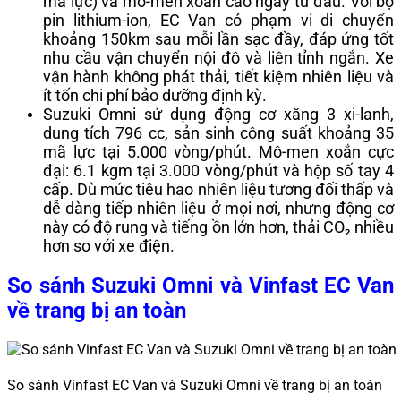
mã lực) và mô-men xoắn cao ngay từ đầu. Với bộ
pin lithium-ion, EC Van có phạm vi di chuyển
khoảng 150km sau mỗi lần sạc đầy, đáp ứng tốt
nhu cầu vận chuyển nội đô và liên tỉnh ngắn. Xe
vận hành không phát thải, tiết kiệm nhiên liệu và
ít tốn chi phí bảo dưỡng định kỳ.
Suzuki Omni sử dụng động cơ xăng 3 xi-lanh,
dung tích 796 cc, sản sinh công suất khoảng 35
mã lực tại 5.000 vòng/phút. Mô-men xoắn cực
đại: 6.1 kgm tại 3.000 vòng/phút và hộp số tay 4
cấp. Dù mức tiêu hao nhiên liệu tương đối thấp và
dễ dàng tiếp nhiên liệu ở mọi nơi, nhưng động cơ
này có độ rung và tiếng ồn lớn hơn, thải CO₂ nhiều
hơn so với xe điện.
So sánh Suzuki Omni và Vinfast EC Van
về trang bị an toàn
So sánh Vinfast EC Van và Suzuki Omni về trang bị an toàn