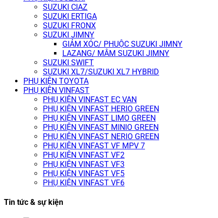
SUZUKI CIAZ
SUZUKI ERTIGA
SUZUKI FRONX
SUZUKI JIMNY
GIẢM XÓC/ PHUỘC SUZUKI JIMNY
LAZANG/ MÂM SUZUKI JIMNY
SUZUKI SWIFT
SUZUKI XL7/SUZUKI XL7 HYBRID
PHỤ KIỆN TOYOTA
PHỤ KIỆN VINFAST
PHỤ KIỆN VINFAST EC VAN
PHỤ KIỆN VINFAST HERIO GREEN
PHỤ KIỆN VINFAST LIMO GREEN
PHỤ KIỆN VINFAST MINIO GREEN
PHỤ KIỆN VINFAST NERIO GREEN
PHỤ KIỆN VINFAST VF MPV 7
PHỤ KIỆN VINFAST VF2
PHỤ KIỆN VINFAST VF3
PHỤ KIỆN VINFAST VF5
PHỤ KIỆN VINFAST VF6
Tin tức & sự kiện