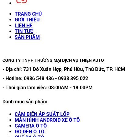
TRANG CHỦ
GIỚI THIỆU
LIÊN HỆ
TIN TỨC
SẢN PHẨM
CÔNG TY TNHH THƯƠNG MẠI DỊCH VỤ THIỆN AUTO
- Địa chỉ:
731 Đỗ Xuân Hợp, Phú Hữu, Thủ Đức, TP. HCM
- Hotline:
0986 548 436
-
0938 395 022
- Thời gian làm việc:
08:00AM
-
18:00PM
Danh mục sản phẩm
CẢM BIẾN ÁP SUẤT LỐP
MÀN HÌNH ANDROID XE Ô TÔ
CAMERA Ô TÔ
ĐỘ ĐÈN Ô TÔ