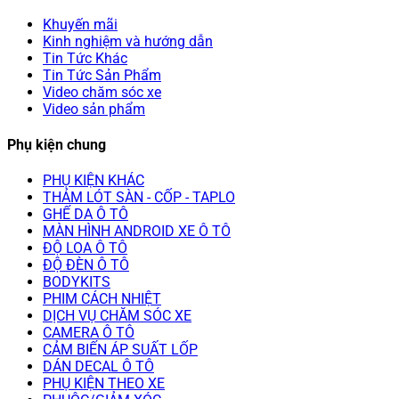
Khuyến mãi
Kinh nghiệm và hướng dẫn
Tin Tức Khác
Tin Tức Sản Phẩm
Video chăm sóc xe
Video sản phẩm
Phụ kiện chung
PHỤ KIỆN KHÁC
THẢM LÓT SÀN - CỐP - TAPLO
GHẾ DA Ô TÔ
MÀN HÌNH ANDROID XE Ô TÔ
ĐỘ LOA Ô TÔ
ĐỘ ĐÈN Ô TÔ
BODYKITS
PHIM CÁCH NHIỆT
DỊCH VỤ CHĂM SÓC XE
CAMERA Ô TÔ
CẢM BIẾN ÁP SUẤT LỐP
DÁN DECAL Ô TÔ
PHỤ KIỆN THEO XE