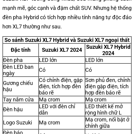
mạnh mẽ, góc cạnh và đậm chất SUV. Nhưng hệ thống
đèn pha Hybrid có tích hợp nhiều tính năng tự độc đáo
hơn XL7 thường như sau.
So sánh Suzuki XL7 Hybrid và Suzuki XL7 ngoại thất
Suzuki XL7 Hybrid
Đặc tính
Suzuki XL7 2024
2024
Đèn pha
LED lớn
LED lớn
Đèn LED ban
Có
Có
ngày
Có chỉnh điện, gập
Sơn phủ đen, chỉnh
Gương chiếu
điện, tích hợp đèn
điện gập điện, tích
hậu
báo rẽ
hợp đèn báo rẽ
Tay nắm cửa
Mạ crom
Mạ crom
LED với đèn chỉ
LED thiết kế mở
Đèn hậu
dẫn
rộng hình chữ L
Mạ crom, nổi bật ở
Logo Suzuki
Mạ crom
chính giữa
Đèn báo