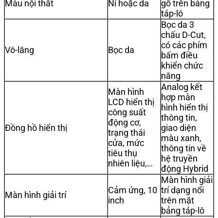
Màu nội thất
Nỉ hoặc da
gỗ trên bảng
táp-lô
Bọc da 3
chấu D-Cut,
có các phím
Vô-lăng
Bọc da
bấm điều
khiển chức
năng
Analog kết
Màn hình
hợp màn
LCD hiển thị
hình hiển thị
công suất
thông tin,
động cơ,
Đồng hồ hiển thị
giao diện
trạng thái
màu xanh,
cửa, mức
thông tin về
tiêu thụ
hệ truyền
nhiên liệu,…
động Hybrid
Màn hình giải
Cảm ứng, 10
trí dạng nổi
Màn hình giải trí
inch
trên mặt
bảng táp-lô