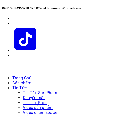
0986.548.436
0938.395.022
cskhthienauto@gmail.com
Trang Chủ
Sản phẩm
Tin Tức
Tin Tức Sản Phẩm
Khuyến mãi
Tin Tức Khác
Video sản phẩm
Video chăm sóc xe