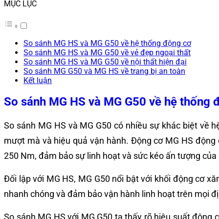
MỤC LỤC
So sánh MG HS và MG G50 về hệ thống động cơ
So sánh MG HS và MG G50 về vẻ đẹp ngoại thất
So sánh MG HS và MG G50 về nội thất hiện đại
So sánh MG G50 và MG HS về trang bị an toàn
Kết luận
So sánh MG HS và MG G50 về hệ thống 
So sánh MG HS và MG G50 có nhiều sự khác biệt về hệ 
mượt mà và hiệu quả vận hành.
Động cơ MG HS động c
250 Nm, đảm bảo sự linh hoạt và sức kéo ấn tượng củ
Đối lập với MG HS, MG G50 nổi bật với khối động cơ xă
nhanh chóng và đảm bảo vận hành linh hoạt trên mọi địa
So sánh MG HS với MG G50 ta thấy rõ hiệu suất động c