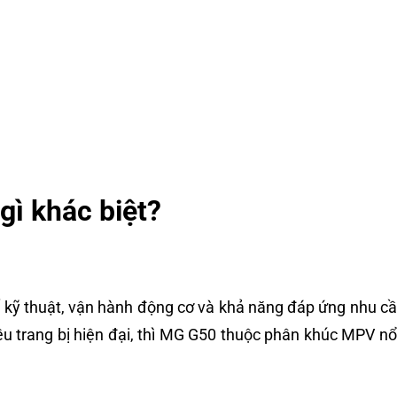
ì khác biệt?
ố kỹ thuật, vận hành động cơ và khả năng đáp ứng nhu c
 trang bị hiện đại, thì MG G50 thuộc phân khúc MPV nổi