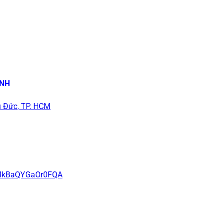
INH
 Đức, TP. HCM
XMkBaQYGaOr0FQA