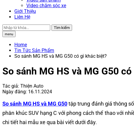
Video chăm sóc xe
Giới Thiệu
Liên Hệ
Tìm kiếm
menu
Home
Tin Tức Sản Phẩm
So sánh MG HS và MG G50 có gì khác biệt?
So sánh MG HS và MG G50 có g
Tác giả:
Thiện Auto
Ngày đăng:
16.11.2024
So sánh MG HS và MG G50
tập trung đánh giá thông s
phân khúc SUV hạng C với phong cách thể thao với nhiều
chi tiết hai mẫu xe qua bài viết dưới đây.