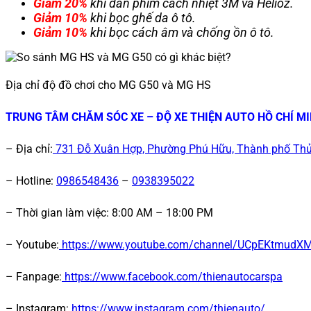
Giảm 20%
khi dán phim cách nhiệt 3M và Helioz.
Giảm 10%
khi bọc ghế da ô tô.
Giảm 10%
khi bọc cách âm và chống ồn ô tô.
Địa chỉ độ đồ chơi cho MG G50 và MG HS
TRUNG TÂM CHĂM SÓC XE – ĐỘ XE THIỆN AUTO HỒ CHÍ M
– Địa chỉ:
731 Đỗ Xuân Hợp, Phường Phú Hữu, Thành phố Thủ
– Hotline:
0986548436
–
0938395022
– Thời gian làm việc:
8:00 AM – 18:00 PM
– Youtube:
https://www.youtube.com/channel/UCpEKtmud
– Fanpage:
https://www.facebook.com/thienautocarspa
– Instagram:
https://www.instagram.com/thienauto/