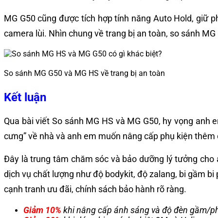
MG G50 cũng được tích hợp tính năng Auto Hold, giữ ph
camera lùi. Nhìn chung về trang bị an toàn, so sánh M
So sánh MG G50 và MG HS về trang bị an toàn
Kết luận
Qua bài viết So sánh MG HS và MG G50, hy vọng anh em 
cưng” về nhà và anh em muốn nâng cấp phụ kiện thêm độ
Đây là trung tâm chăm sóc và bảo dưỡng lý tưởng cho 
dịch vụ chất lượng như độ bodykit, độ zalang, bi gầm bi
cạnh tranh ưu đãi, chính sách bảo hành rõ ràng.
Giảm 10%
khi nâng cấp ánh sáng và độ đèn gầm/ph