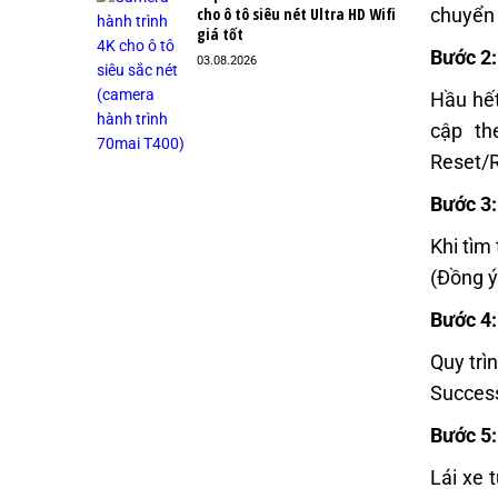
cho ô tô siêu nét Ultra HD Wifi
chuyển 
giá tốt
Bước 2:
03.08.2026
Hầu hết
cập th
Reset/R
Bước 3
Khi tìm
(Đồng ý
Bước 4:
Quy trì
Success
Bước 5:
Lái xe 