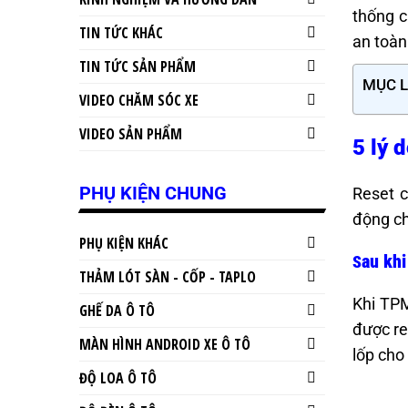
thống c
TIN TỨC KHÁC
an toàn
TIN TỨC SẢN PHẨM
MỤC 
VIDEO CHĂM SÓC XE
VIDEO SẢN PHẨM
5 lý 
PHỤ KIỆN CHUNG
Reset c
động ch
PHỤ KIỆN KHÁC
au khi
S
THẢM LÓT SÀN - CỐP - TAPLO
Khi TPM
GHẾ DA Ô TÔ
được re
MÀN HÌNH ANDROID XE Ô TÔ
lốp cho
ĐỘ LOA Ô TÔ