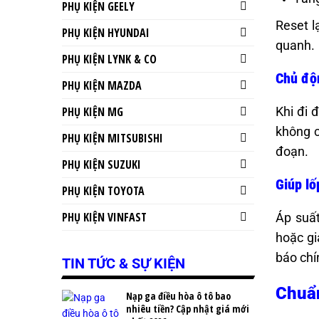
PHỤ KIỆN GEELY
Reset l
PHỤ KIỆN HYUNDAI
quanh.
PHỤ KIỆN LYNK & CO
Chủ độn
PHỤ KIỆN MAZDA
Khi đi 
PHỤ KIỆN MG
không c
PHỤ KIỆN MITSUBISHI
đoạn.
PHỤ KIỆN SUZUKI
Giúp lố
PHỤ KIỆN TOYOTA
PHỤ KIỆN VINFAST
Áp suất
hoặc gi
báo chí
TIN TỨC & SỰ KIỆN
Chuẩn
Nạp ga điều hòa ô tô bao
nhiêu tiền? Cập nhật giá mới