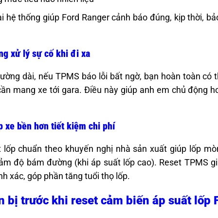
ại hệ thống giúp Ford Ranger cảnh báo đúng, kịp thời, b
g xử lý sự cố khi đi xa
đường dài, nếu TPMS báo lỗi bất ngờ, bạn hoàn toàn có t
ần mang xe tới gara. Điều này giúp anh em chủ động hơn
p xe bền hơn tiết kiệm chi phí
 lốp chuẩn theo khuyến nghị nhà sản xuất giúp lốp mò
ảm độ bám đường (khi áp suất lốp cao). Reset TPMS gi
nh xác, góp phần tăng tuổi thọ lốp.
 bị trước khi reset cảm biến áp suất lốp