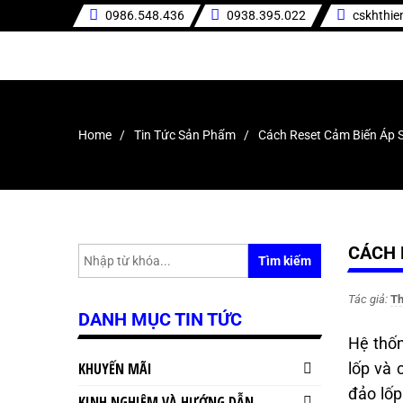
0986.548.436
0938.395.022
cskhthi
Home
Tin Tức Sản Phẩm
Cách Reset Cảm Biến Áp 
CÁCH 
Tìm kiếm
Tác giả:
Th
DANH MỤC TIN TỨC
Hệ thốn
KHUYẾN MÃI
lốp và 
đảo lốp
KINH NGHIỆM VÀ HƯỚNG DẪN