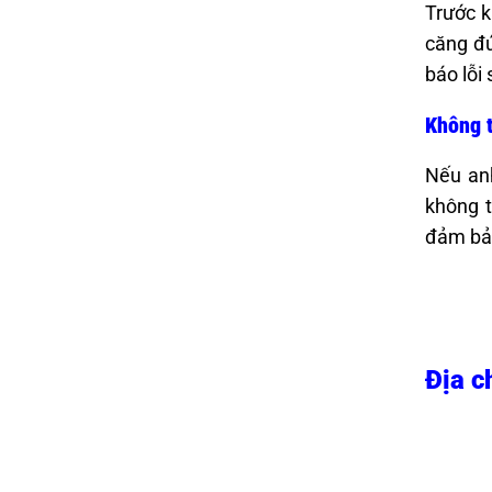
Trước k
căng đú
báo lỗi 
Không t
Nếu an
không t
đảm bảo
Địa c