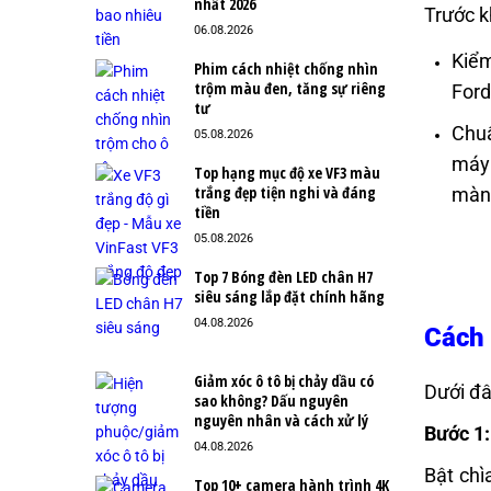
nhất 2026
Trước k
06.08.2026
Kiểm
Phim cách nhiệt chống nhìn
trộm màu đen, tăng sự riêng
Ford
tư
Chuẩ
05.08.2026
máy 
Top hạng mục độ xe VF3 màu
trắng đẹp tiện nghi và đáng
màn 
tiền
05.08.2026
Top 7 Bóng đèn LED chân H7
siêu sáng lắp đặt chính hãng
04.08.2026
Cách 
Giảm xóc ô tô bị chảy dầu có
Dưới đâ
sao không? Dấu nguyên
nguyên nhân và cách xử lý
Bước 1:
04.08.2026
Bật chì
Top 10+ camera hành trình 4K