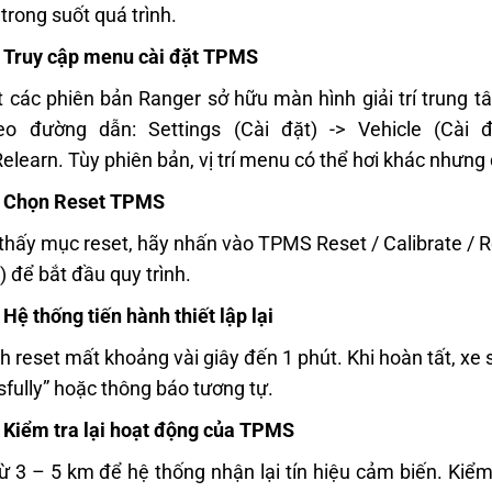
trong suốt quá trình.
 Truy cập menu cài đặt TPMS
 các phiên bản Ranger sở hữu màn hình giải trí trung 
eo đường dẫn: Settings (Cài đặt) -> Vehicle (Cài 
elearn. Tùy phiên bản, vị trí menu có thể hơi khác nhưn
: Chọn Reset TPMS
 thấy mục reset, hãy nhấn vào TPMS Reset / Calibrate / 
) để bắt đầu quy trình.
 Hệ thống tiến hành thiết lập lại
nh reset mất khoảng vài giây đến 1 phút. Khi hoàn tất, xe
fully” hoặc thông báo tương tự.
 Kiểm tra lại hoạt động của TPMS
từ 3 – 5 km để hệ thống nhận lại tín hiệu cảm biến. Kiể