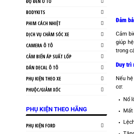
ĐỘ ĐÈN Ô TÔ
BODYKITS
Đảm bảo
PHIM CÁCH NHIỆT
Cảm biế
DỊCH VỤ CHĂM SÓC XE
giúp hệ
CAMERA Ô TÔ
trong c
CẢM BIẾN ÁP SUẤT LỐP
Duy trì
DÁN DECAL Ô TÔ
Nếu hệ 
PHỤ KIỆN THEO XE
cơ:
PHUỘC/GIẢM XÓC
Nổ l
PHỤ KIỆN THEO HÃNG
Mất
Lệch
PHỤ KIỆN FORD
Tăng