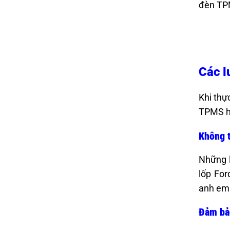
đèn TPM
Các l
Khi thự
TPMS ho
Không t
Những l
lốp For
anh em 
Đảm bảo