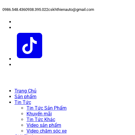
0986.548.436
0938.395.022
cskhthienauto@gmail.com
Trang Chủ
Sản phẩm
Tin Tức
Tin Tức Sản Phẩm
Khuyến mãi
Tin Tức Khác
Video sản phẩm
Video chăm sóc xe