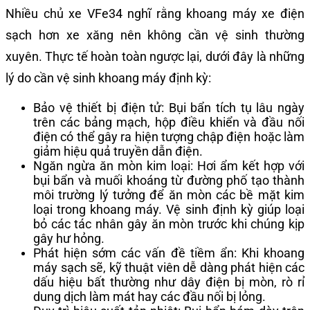
Nhiều chủ xe VFe34 nghĩ rằng khoang máy xe điện
sạch hơn xe xăng nên không cần vệ sinh thường
xuyên. Thực tế hoàn toàn ngược lại, dưới đây là những
lý do cần vệ sinh khoang máy định kỳ:
Bảo vệ thiết bị điện tử: Bụi bẩn tích tụ lâu ngày
trên các bảng mạch, hộp điều khiển và đầu nối
điện có thể gây ra hiện tượng chập điện hoặc làm
giảm hiệu quả truyền dẫn điện.
Ngăn ngừa ăn mòn kim loại: Hơi ẩm kết hợp với
bụi bẩn và muối khoáng từ đường phố tạo thành
môi trường lý tưởng để ăn mòn các bề mặt kim
loại trong khoang máy. Vệ sinh định kỳ giúp loại
bỏ các tác nhân gây ăn mòn trước khi chúng kịp
gây hư hỏng.
Phát hiện sớm các vấn đề tiềm ẩn: Khi khoang
máy sạch sẽ, kỹ thuật viên dễ dàng phát hiện các
dấu hiệu bất thường như dây điện bị mòn, rò rỉ
dung dịch làm mát hay các đầu nối bị lỏng.