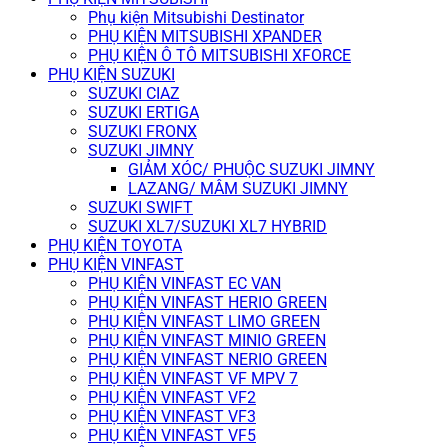
Phụ kiện Mitsubishi Destinator
PHỤ KIỆN MITSUBISHI XPANDER
PHỤ KIỆN Ô TÔ MITSUBISHI XFORCE
PHỤ KIỆN SUZUKI
SUZUKI CIAZ
SUZUKI ERTIGA
SUZUKI FRONX
SUZUKI JIMNY
GIẢM XÓC/ PHUỘC SUZUKI JIMNY
LAZANG/ MÂM SUZUKI JIMNY
SUZUKI SWIFT
SUZUKI XL7/SUZUKI XL7 HYBRID
PHỤ KIỆN TOYOTA
PHỤ KIỆN VINFAST
PHỤ KIỆN VINFAST EC VAN
PHỤ KIỆN VINFAST HERIO GREEN
PHỤ KIỆN VINFAST LIMO GREEN
PHỤ KIỆN VINFAST MINIO GREEN
PHỤ KIỆN VINFAST NERIO GREEN
PHỤ KIỆN VINFAST VF MPV 7
PHỤ KIỆN VINFAST VF2
PHỤ KIỆN VINFAST VF3
PHỤ KIỆN VINFAST VF5