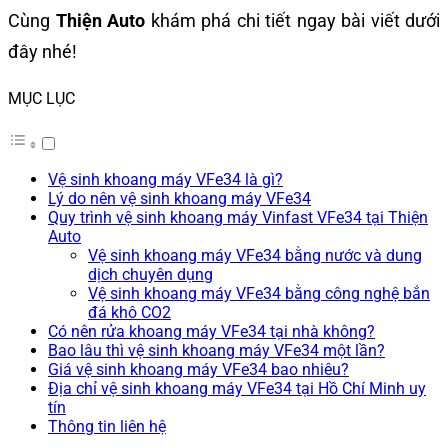
Cùng
Thiện Auto
khám phá chi tiết ngay bài viết dưới
đây nhé!
MỤC LỤC
Vệ sinh khoang máy VFe34 là gì?
Lý do nên vệ sinh khoang máy VFe34
Quy trình vệ sinh khoang máy Vinfast VFe34 tại Thiện
Auto
Vệ sinh khoang máy VFe34 bằng nước và dung
dịch chuyên dụng
Vệ sinh khoang máy VFe34 bằng công nghệ bắn
đá khô CO2
Có nên rửa khoang máy VFe34 tại nhà không?
Bao lâu thì vệ sinh khoang máy VFe34 một lần?
Giá vệ sinh khoang máy VFe34 bao nhiêu?
Địa chỉ vệ sinh khoang máy VFe34 tại Hồ Chí Minh uy
tín
Thông tin liên hệ