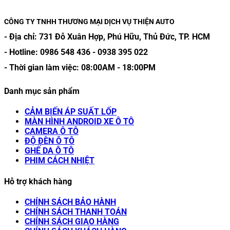
CÔNG TY TNHH THƯƠNG MẠI DỊCH VỤ THIỆN AUTO
- Địa chỉ:
731 Đỗ Xuân Hợp, Phú Hữu, Thủ Đức, TP. HCM
- Hotline:
0986 548 436
-
0938 395 022
- Thời gian làm việc:
08:00AM
-
18:00PM
Danh mục sản phẩm
CẢM BIẾN ÁP SUẤT LỐP
MÀN HÌNH ANDROID XE Ô TÔ
CAMERA Ô TÔ
ĐỘ ĐÈN Ô TÔ
GHẾ DA Ô TÔ
PHIM CÁCH NHIỆT
Hỗ trợ khách hàng
CHÍNH SÁCH BẢO HÀNH
CHÍNH SÁCH THANH TOÁN
CHÍNH SÁCH GIAO HÀNG