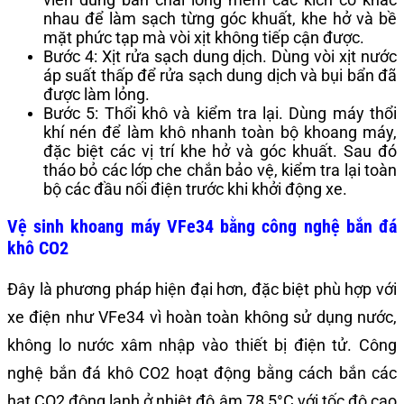
nhau để làm sạch từng góc khuất, khe hở và bề
mặt phức tạp mà vòi xịt không tiếp cận được.
Bước 4: Xịt rửa sạch dung dịch. Dùng vòi xịt nước
áp suất thấp để rửa sạch dung dịch và bụi bẩn đã
được làm lỏng.
Bước 5: Thổi khô và kiểm tra lại. Dùng máy thổi
khí nén để làm khô nhanh toàn bộ khoang máy,
đặc biệt các vị trí khe hở và góc khuất. Sau đó
tháo bỏ các lớp che chắn bảo vệ, kiểm tra lại toàn
bộ các đầu nối điện trước khi khởi động xe.
Vệ sinh khoang máy VFe34 bằng công nghệ bắn đá
khô CO2
Đây là phương pháp hiện đại hơn, đặc biệt phù hợp với
xe điện như VFe34 vì hoàn toàn không sử dụng nước,
không lo nước xâm nhập vào thiết bị điện tử. Công
nghệ bắn đá khô CO2 hoạt động bằng cách bắn các
hạt CO2 đông lạnh ở nhiệt độ âm 78,5°C với tốc độ cao