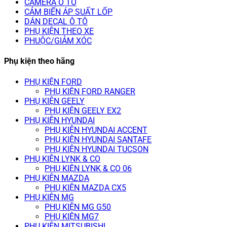
CAMERA Ô TÔ
CẢM BIẾN ÁP SUẤT LỐP
DÁN DECAL Ô TÔ
PHỤ KIỆN THEO XE
PHUỘC/GIẢM XÓC
Phụ kiện theo hãng
PHỤ KIỆN FORD
PHỤ KIỆN FORD RANGER
PHỤ KIỆN GEELY
PHỤ KIỆN GEELY EX2
PHỤ KIỆN HYUNDAI
PHỤ KIỆN HYUNDAI ACCENT
PHỤ KIỆN HYUNDAI SANTAFE
PHỤ KIỆN HYUNDAI TUCSON
PHỤ KIỆN LYNK & CO
PHỤ KIỆN LYNK & CO 06
PHỤ KIỆN MAZDA
PHỤ KIỆN MAZDA CX5
PHỤ KIỆN MG
PHỤ KIỆN MG G50
PHỤ KIỆN MG7
PHỤ KIỆN MITSUBISHI