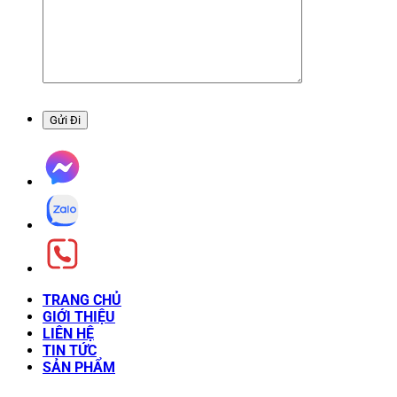
TRANG CHỦ
GIỚI THIỆU
LIÊN HỆ
TIN TỨC
SẢN PHẨM