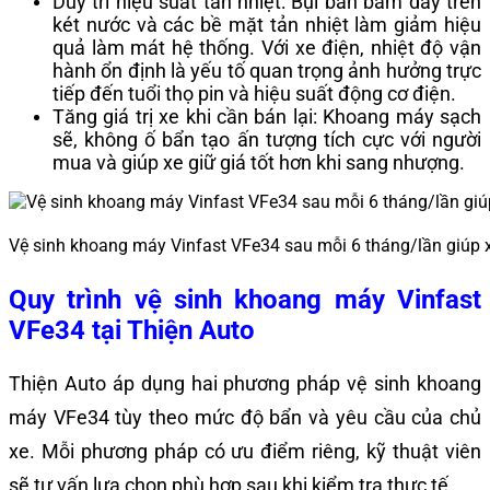
Duy trì hiệu suất tản nhiệt: Bụi bẩn bám dày trên
két nước và các bề mặt tản nhiệt làm giảm hiệu
quả làm mát hệ thống. Với xe điện, nhiệt độ vận
hành ổn định là yếu tố quan trọng ảnh hưởng trực
tiếp đến tuổi thọ pin và hiệu suất động cơ điện.
Tăng giá trị xe khi cần bán lại: Khoang máy sạch
sẽ, không ố bẩn tạo ấn tượng tích cực với người
mua và giúp xe giữ giá tốt hơn khi sang nhượng.
Vệ sinh khoang máy Vinfast VFe34 sau mỗi 6 tháng/lần giúp x
Quy trình vệ sinh khoang máy Vinfast
VFe34 tại Thiện Auto
Thiện Auto áp dụng hai phương pháp vệ sinh khoang
máy VFe34 tùy theo mức độ bẩn và yêu cầu của chủ
xe. Mỗi phương pháp có ưu điểm riêng, kỹ thuật viên
sẽ tư vấn lựa chọn phù hợp sau khi kiểm tra thực tế.