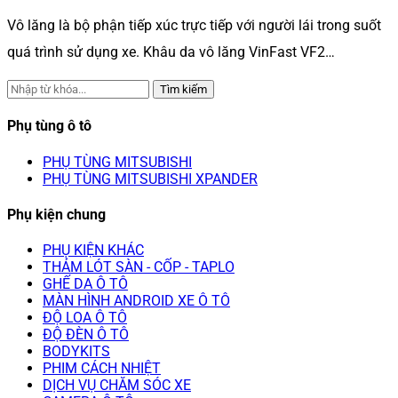
Vô lăng là bộ phận tiếp xúc trực tiếp với người lái trong suốt
quá trình sử dụng xe. Khâu da vô lăng VinFast VF2…
Tìm kiếm
Phụ tùng ô tô
PHỤ TÙNG MITSUBISHI
PHỤ TÙNG MITSUBISHI XPANDER
Phụ kiện chung
PHỤ KIỆN KHÁC
THẢM LÓT SÀN - CỐP - TAPLO
GHẾ DA Ô TÔ
MÀN HÌNH ANDROID XE Ô TÔ
ĐỘ LOA Ô TÔ
ĐỘ ĐÈN Ô TÔ
BODYKITS
PHIM CÁCH NHIỆT
DỊCH VỤ CHĂM SÓC XE