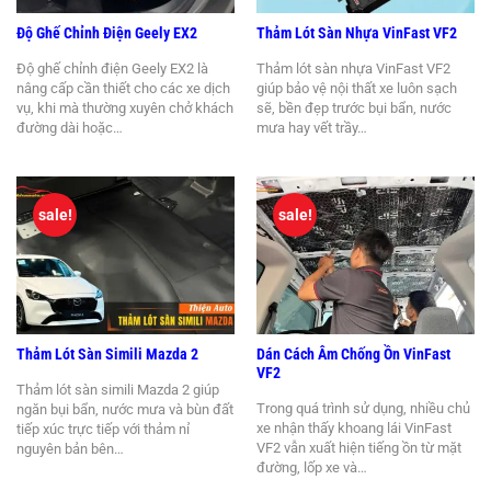
Độ Ghế Chỉnh Điện Geely EX2
Thảm Lót Sàn Nhựa VinFast VF2
Độ ghế chỉnh điện Geely EX2 là
Thảm lót sàn nhựa VinFast VF2
nâng cấp cần thiết cho các xe dịch
giúp bảo vệ nội thất xe luôn sạch
vụ, khi mà thường xuyên chở khách
sẽ, bền đẹp trước bụi bẩn, nước
đường dài hoặc…
mưa hay vết trầy…
sale!
sale!
Thảm Lót Sàn Simili Mazda 2
Dán Cách Âm Chống Ồn VinFast
VF2
Thảm lót sàn simili Mazda 2 giúp
Trong quá trình sử dụng, nhiều chủ
ngăn bụi bẩn, nước mưa và bùn đất
xe nhận thấy khoang lái VinFast
tiếp xúc trực tiếp với thảm nỉ
VF2 vẫn xuất hiện tiếng ồn từ mặt
nguyên bản bên…
đường, lốp xe và…