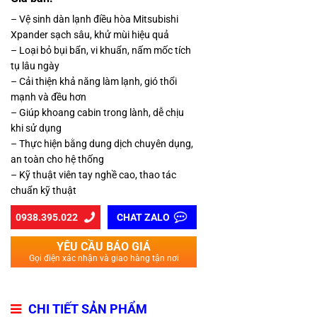
– Vệ sinh dàn lạnh điều hòa Mitsubishi
Xpander sạch sâu, khử mùi hiệu quả
– Loại bỏ bụi bẩn, vi khuẩn, nấm mốc tích
tụ lâu ngày
– Cải thiện khả năng làm lạnh, gió thổi
mạnh và đều hơn
– Giúp khoang cabin trong lành, dễ chịu
khi sử dụng
– Thực hiện bằng dung dịch chuyên dụng,
an toàn cho hệ thống
– Kỹ thuật viên tay nghề cao, thao tác
chuẩn kỹ thuật
0938.395.022
CHAT ZALO
YÊU CẦU BÁO GIÁ
Gọi điện xác nhận và giao hàng tận nơi
CHI TIẾT SẢN PHẨM