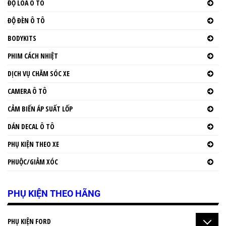
ĐỘ LOA Ô TÔ
ĐỘ ĐÈN Ô TÔ
BODYKITS
PHIM CÁCH NHIỆT
DỊCH VỤ CHĂM SÓC XE
CAMERA Ô TÔ
CẢM BIẾN ÁP SUẤT LỐP
DÁN DECAL Ô TÔ
PHỤ KIỆN THEO XE
PHUỘC/GIẢM XÓC
PHỤ KIỆN THEO HÃNG
PHỤ KIỆN FORD