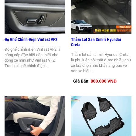
Độ Ghế Chỉnh Điện Vinfast VF2
Thảm Lót Sàn Simili Hyundai
Creta
Độ ghế chỉnh điện Vinfast VF2 là
Thảm lót sàn simili Hyundai Creta
nâng cấp đặc biệt cần thiết cho
là phụ kiện nội thất được nhiều chủ
dòng xe mini như Vinfast VF2.
xe lựa chọn nhờ khả năng bảo vệ
Trang bị ghế chỉnh điện…
sàn xe hiệu…
800.000 VNĐ
Giá Bán: