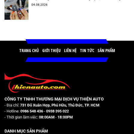
04.08.2026
TRANG CHỦ
GIỚI THIỆU
LIÊN HỆ
TIN TỨC
SẢN PHẨM
CÔNG TY TNHH THƯƠNG MẠI DỊCH VỤ THIỆN AUTO
- Địa chỉ:
731 Đỗ Xuân Hợp, Phú Hữu, Thủ Đức, TP. HCM
- Hotline:
0986 548 436
-
0938 395 022
- Thời gian làm việc:
08:00AM
-
18:00PM
DANH MỤC SẢN PHẨM