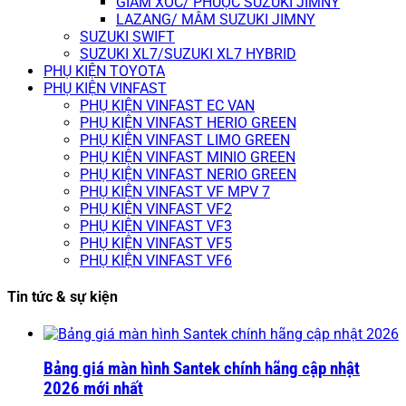
GIẢM XÓC/ PHUỘC SUZUKI JIMNY
LAZANG/ MÂM SUZUKI JIMNY
SUZUKI SWIFT
SUZUKI XL7/SUZUKI XL7 HYBRID
PHỤ KIỆN TOYOTA
PHỤ KIỆN VINFAST
PHỤ KIỆN VINFAST EC VAN
PHỤ KIỆN VINFAST HERIO GREEN
PHỤ KIỆN VINFAST LIMO GREEN
PHỤ KIỆN VINFAST MINIO GREEN
PHỤ KIỆN VINFAST NERIO GREEN
PHỤ KIỆN VINFAST VF MPV 7
PHỤ KIỆN VINFAST VF2
PHỤ KIỆN VINFAST VF3
PHỤ KIỆN VINFAST VF5
PHỤ KIỆN VINFAST VF6
Tin tức & sự kiện
Bảng giá màn hình Santek chính hãng cập nhật
2026 mới nhất