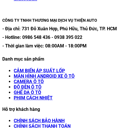
CÔNG TY TNHH THƯƠNG MẠI DỊCH VỤ THIỆN AUTO
- Địa chỉ:
731 Đỗ Xuân Hợp, Phú Hữu, Thủ Đức, TP. HCM
- Hotline:
0986 548 436
-
0938 395 022
- Thời gian làm việc:
08:00AM
-
18:00PM
Danh mục sản phẩm
CẢM BIẾN ÁP SUẤT LỐP
MÀN HÌNH ANDROID XE Ô TÔ
CAMERA Ô TÔ
ĐỘ ĐÈN Ô TÔ
GHẾ DA Ô TÔ
PHIM CÁCH NHIỆT
Hỗ trợ khách hàng
CHÍNH SÁCH BẢO HÀNH
CHÍNH SÁCH THANH TOÁN