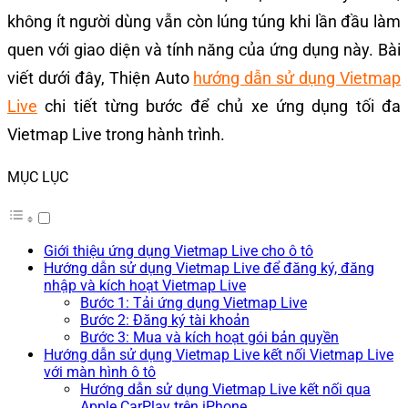
không ít người dùng vẫn còn lúng túng khi lần đầu làm
quen với giao diện và tính năng của ứng dụng này. Bài
viết dưới đây, Thiện Auto
hướng dẫn sử dụng Vietmap
Live
chi tiết từng bước để chủ xe ứng dụng tối đa
Vietmap Live trong hành trình.
MỤC LỤC
Giới thiệu ứng dụng Vietmap Live cho ô tô
Hướng dẫn sử dụng Vietmap Live để đăng ký, đăng
nhập và kích hoạt Vietmap Live
Bước 1: Tải ứng dụng Vietmap Live
Bước 2: Đăng ký tài khoản
Bước 3: Mua và kích hoạt gói bản quyền
Hướng dẫn sử dụng Vietmap Live kết nối Vietmap Live
với màn hình ô tô
Hướng dẫn sử dụng Vietmap Live kết nối qua
Apple CarPlay trên iPhone