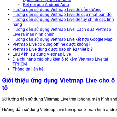
Kết nối qua Android Auto
Hướng dẫn sử dụng Vietmap Live để dẫn đường
Hướng dẫn sử dụng Vietmap Live để cập nhật bản đồ
Hướng dẫn sử dụng Vietmap Live để tùy chỉnh các tính
năng
Hướng dẫn sử dụng Vietmap Live: Cách đưa Vietmap
Live ra màn hình chính
Hướng dẫn sử dụng Vietmap Live kết hợp Google Map
Vietmap Live có dùng offline được không?
Vietmap Live dùng được bao nhiêu thiết bị?
Lưu ý khi sử dụng Vietmap Live
Địa chỉ nâng cấp phụ kiện ô tô kèm Vietmap Live tại
TPHCM
Thông tin liên hệ
Giới thiệu ứng dụng Vietmap Live cho ô
tô
Hướng dẫn sử dụng Vietmap Live trên iphone, màn hình andro