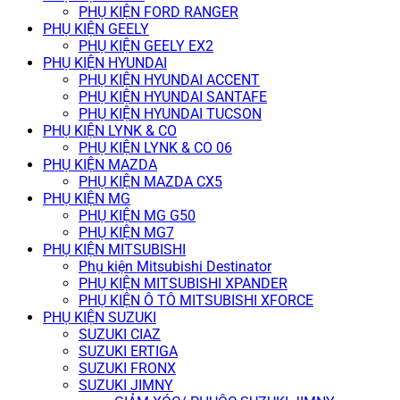
PHỤ KIỆN FORD RANGER
PHỤ KIỆN GEELY
PHỤ KIỆN GEELY EX2
PHỤ KIỆN HYUNDAI
PHỤ KIỆN HYUNDAI ACCENT
PHỤ KIỆN HYUNDAI SANTAFE
PHỤ KIỆN HYUNDAI TUCSON
PHỤ KIỆN LYNK & CO
PHỤ KIỆN LYNK & CO 06
PHỤ KIỆN MAZDA
PHỤ KIỆN MAZDA CX5
PHỤ KIỆN MG
PHỤ KIỆN MG G50
PHỤ KIỆN MG7
PHỤ KIỆN MITSUBISHI
Phụ kiện Mitsubishi Destinator
PHỤ KIỆN MITSUBISHI XPANDER
PHỤ KIỆN Ô TÔ MITSUBISHI XFORCE
PHỤ KIỆN SUZUKI
SUZUKI CIAZ
SUZUKI ERTIGA
SUZUKI FRONX
SUZUKI JIMNY