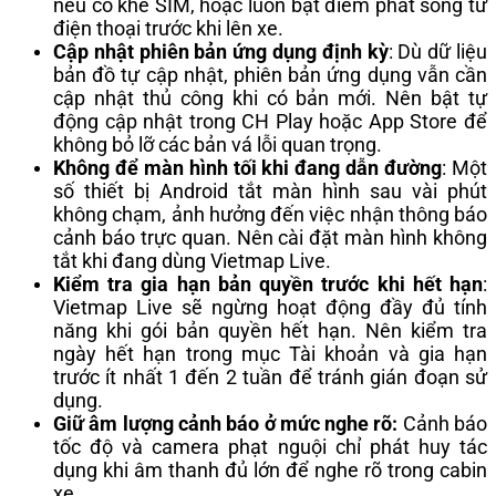
nếu có khe SIM, hoặc luôn bật điểm phát sóng từ
điện thoại trước khi lên xe.
Cập nhật phiên bản ứng dụng định kỳ
: Dù dữ liệu
bản đồ tự cập nhật, phiên bản ứng dụng vẫn cần
cập nhật thủ công khi có bản mới. Nên bật tự
động cập nhật trong CH Play hoặc App Store để
không bỏ lỡ các bản vá lỗi quan trọng.
Không để màn hình tối khi đang dẫn đường
: Một
số thiết bị Android tắt màn hình sau vài phút
không chạm, ảnh hưởng đến việc nhận thông báo
cảnh báo trực quan. Nên cài đặt màn hình không
tắt khi đang dùng Vietmap Live.
Kiểm tra gia hạn bản quyền trước khi hết hạn
:
Vietmap Live sẽ ngừng hoạt động đầy đủ tính
năng khi gói bản quyền hết hạn. Nên kiểm tra
ngày hết hạn trong mục Tài khoản và gia hạn
trước ít nhất 1 đến 2 tuần để tránh gián đoạn sử
dụng.
Giữ âm lượng cảnh báo ở mức nghe rõ:
Cảnh báo
tốc độ và camera phạt nguội chỉ phát huy tác
dụng khi âm thanh đủ lớn để nghe rõ trong cabin
xe.