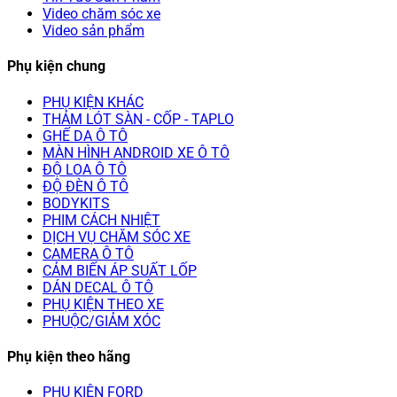
Video chăm sóc xe
Video sản phẩm
Phụ kiện chung
PHỤ KIỆN KHÁC
THẢM LÓT SÀN - CỐP - TAPLO
GHẾ DA Ô TÔ
MÀN HÌNH ANDROID XE Ô TÔ
ĐỘ LOA Ô TÔ
ĐỘ ĐÈN Ô TÔ
BODYKITS
PHIM CÁCH NHIỆT
DỊCH VỤ CHĂM SÓC XE
CAMERA Ô TÔ
CẢM BIẾN ÁP SUẤT LỐP
DÁN DECAL Ô TÔ
PHỤ KIỆN THEO XE
PHUỘC/GIẢM XÓC
Phụ kiện theo hãng
PHỤ KIỆN FORD