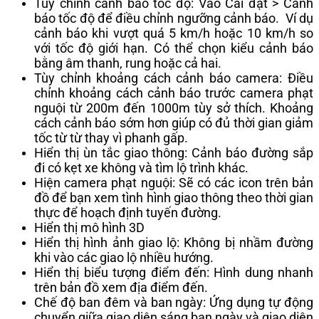
Tùy chỉnh cảnh báo tốc độ: Vào Cài đặt > Cảnh
báo tốc độ để điều chỉnh ngưỡng cảnh báo. Ví dụ
cảnh báo khi vượt quá 5 km/h hoặc 10 km/h so
với tốc độ giới hạn. Có thể chọn kiểu cảnh báo
bằng âm thanh, rung hoặc cả hai.
Tùy chỉnh khoảng cách cảnh báo camera: Điều
chỉnh khoảng cách cảnh báo trước camera phạt
nguội từ 200m đến 1000m tùy sở thích. Khoảng
cách cảnh báo sớm hơn giúp có đủ thời gian giảm
tốc từ từ thay vì phanh gấp.
Hiển thị ùn tắc giao thông: Cảnh báo đường sắp
đi có kẹt xe không và tìm lộ trình khác.
Hiện camera phạt nguội: Sẽ có các icon trên bản
đồ để bạn xem tình hình giao thông theo thời gian
thực để hoạch định tuyến đường.
Hiển thị mô hình 3D
Hiển thị hình ảnh giao lộ: Không bị nhầm đường
khi vào các giao lộ nhiều hướng.
Hiển thị biểu tượng điểm đến: Hình dung nhanh
trên bản đồ xem địa điểm đến.
Chế độ ban đêm và ban ngày: Ứng dụng tự động
chuyển giữa giao diện sáng ban ngày và giao diện