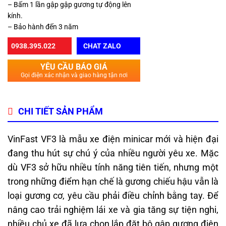
– Bấm 1 lần gập gập gương tự động lên
kính.
– Bảo hành đến 3 năm
0938.395.022
CHAT ZALO
YÊU CẦU BÁO GIÁ
Gọi điện xác nhận và giao hàng tận nơi
CHI TIẾT SẢN PHẨM
VinFast VF3 là mẫu xe điện minicar mới và hiện đại
đang thu hút sự chú ý của nhiều người yêu xe. Mặc
dù VF3 sở hữu nhiều tính năng tiên tiến, nhưng một
trong những điểm hạn chế là gương chiếu hậu vẫn là
loại gương cơ, yêu cầu phải điều chỉnh bằng tay. Để
nâng cao trải nghiệm lái xe và gia tăng sự tiện nghi,
nhiều chủ xe đã lựa chọn lắp đặt bộ gập gương điện