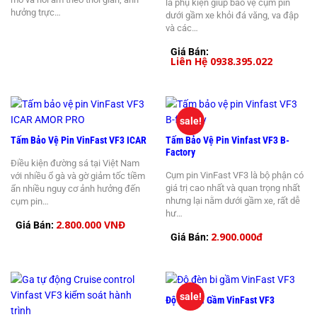
là phụ kiện giúp bảo vệ cụm pin
hưởng trực…
dưới gầm xe khỏi đá văng, va đập
và các…
Giá Bán:
Liên Hệ 0938.395.022
sale!
Tấm Bảo Vệ Pin VinFast VF3 ICAR
Tấm Bảo Vệ Pin Vinfast VF3 B-
Factory
Điều kiện đường sá tại Việt Nam
Cụm pin VinFast VF3 là bộ phận có
với nhiều ổ gà và gờ giảm tốc tiềm
giá trị cao nhất và quan trọng nhất
ẩn nhiều nguy cơ ảnh hưởng đến
nhưng lại nằm dưới gầm xe, rất dễ
cụm pin…
hư…
2.800.000 VNĐ
Giá Bán:
2.900.000đ
Giá Bán:
sale!
Độ Đèn Bi Gầm VinFast VF3