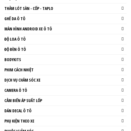
THẢM LÓT SÀN - CỐP - TAPLO
GHẾ DA Ô TÔ
MÀN HÌNH ANDROID XE Ô TÔ
ĐỘ LOA Ô TÔ
ĐỘ ĐÈN Ô TÔ
BODYKITS
PHIM CÁCH NHIỆT
DỊCH VỤ CHĂM SÓC XE
CAMERA Ô TÔ
CẢM BIẾN ÁP SUẤT LỐP
DÁN DECAL Ô TÔ
PHỤ KIỆN THEO XE