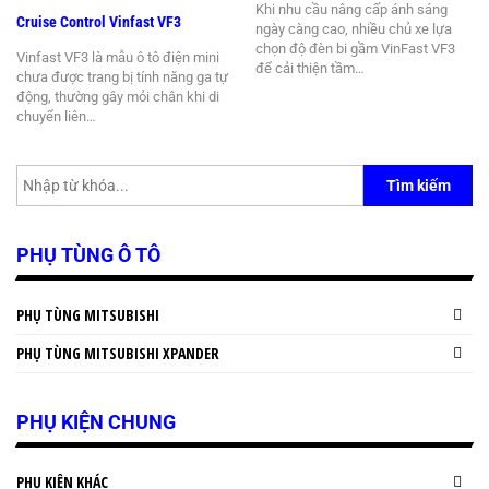
Khi nhu cầu nâng cấp ánh sáng
Cruise Control Vinfast VF3
ngày càng cao, nhiều chủ xe lựa
chọn độ đèn bi gầm VinFast VF3
Vinfast VF3 là mẫu ô tô điện mini
để cải thiện tầm…
chưa được trang bị tính năng ga tự
động, thường gây mỏi chân khi di
chuyển liên…
Tìm kiếm
PHỤ TÙNG Ô TÔ
PHỤ TÙNG MITSUBISHI
PHỤ TÙNG MITSUBISHI XPANDER
PHỤ KIỆN CHUNG
PHỤ KIỆN KHÁC