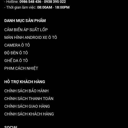
- Hotline:
0986 548 436
-
0938 395 022
- Thời gian làm việc:
08:00AM
-
18:00PM
DANH MỤC SẢN PHẨM
CẢM BIẾN ÁP SUẤT LỐP
MÀN HÌNH ANDROID XE Ô TÔ
CAMERA Ô TÔ
ĐỘ ĐÈN Ô TÔ
GHẾ DA Ô TÔ
PHIM CÁCH NHIỆT
HỖ TRỢ KHÁCH HÀNG
CHÍNH SÁCH BẢO HÀNH
CHÍNH SÁCH THANH TOÁN
CHÍNH SÁCH GIAO HÀNG
CHÍNH SÁCH KHÁCH HÀNG
SOCIAL