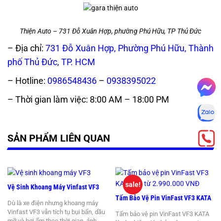
Thiện Auto – 731 Đỗ Xuân Hợp, phường Phú Hữu, TP Thủ Đức
– Địa chỉ:
731 Đỗ Xuân Hợp, Phường Phú Hữu, Thành
phố Thủ Đức, TP. HCM
– Hotline:
0986548436
–
0938395022
– Thời gian làm việc: 8:00 AM – 18:00 PM
SẢN PHẨM LIÊN QUAN
sale!
Vệ Sinh Khoang Máy Vinfast VF3
Tấm Bảo Vệ Pin VinFast VF3 KATA
Dù là xe điện nhưng khoang máy
Vinfast VF3 vẫn tích tụ bụi bẩn, dầu
Tấm bảo vệ pin VinFast VF3 KATA
mỡ và hơi ẩm theo thời gian, ảnh