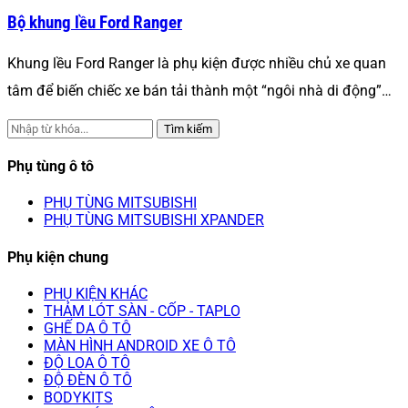
Bộ khung lều Ford Ranger
Khung lều Ford Ranger là phụ kiện được nhiều chủ xe quan
tâm để biến chiếc xe bán tải thành một “ngôi nhà di động”…
Tìm kiếm
Phụ tùng ô tô
PHỤ TÙNG MITSUBISHI
PHỤ TÙNG MITSUBISHI XPANDER
Phụ kiện chung
PHỤ KIỆN KHÁC
THẢM LÓT SÀN - CỐP - TAPLO
GHẾ DA Ô TÔ
MÀN HÌNH ANDROID XE Ô TÔ
ĐỘ LOA Ô TÔ
ĐỘ ĐÈN Ô TÔ
BODYKITS