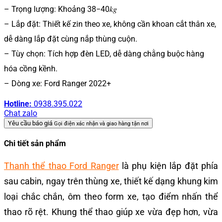
– Trọng lượng: Khoảng 38−40𝑘𝑔
– Lắp đặt: Thiết kế zin theo xe, không cần khoan cắt thân xe,
dễ dàng lắp đặt cùng nắp thùng cuộn.
– Tùy chọn: Tích hợp đèn LED, dễ dàng chằng buộc hàng
hóa cồng kềnh.
– Dòng xe: Ford Ranger 2022+
Hotline:
0938.395.022
Chat zalo
Yêu cầu báo giá
Gọi điện xác nhận và giao hàng tận nơi
Chi tiết sản phẩm
Thanh thể thao Ford Ranger
là phụ kiện lắp đặt phía
sau cabin, ngay trên thùng xe, thiết kế dạng khung kim
loại chắc chắn, ôm theo form xe, tạo điểm nhấn thể
thao rõ rệt. Khung thể thao giúp xe vừa đẹp hơn, vừa