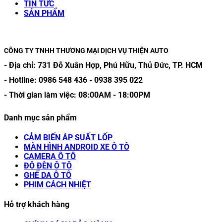
TIN TỨC
SẢN PHẨM
CÔNG TY TNHH THƯƠNG MẠI DỊCH VỤ THIỆN AUTO
- Địa chỉ:
731 Đỗ Xuân Hợp, Phú Hữu, Thủ Đức, TP. HCM
- Hotline:
0986 548 436
-
0938 395 022
- Thời gian làm việc:
08:00AM
-
18:00PM
Danh mục sản phẩm
CẢM BIẾN ÁP SUẤT LỐP
MÀN HÌNH ANDROID XE Ô TÔ
CAMERA Ô TÔ
ĐỘ ĐÈN Ô TÔ
GHẾ DA Ô TÔ
PHIM CÁCH NHIỆT
Hỗ trợ khách hàng