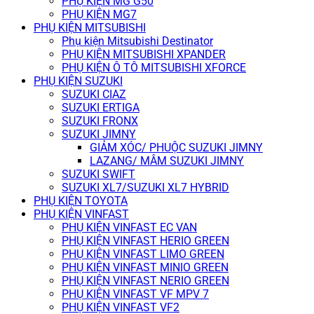
PHỤ KIỆN MG G50
PHỤ KIỆN MG7
PHỤ KIỆN MITSUBISHI
Phụ kiện Mitsubishi Destinator
PHỤ KIỆN MITSUBISHI XPANDER
PHỤ KIỆN Ô TÔ MITSUBISHI XFORCE
PHỤ KIỆN SUZUKI
SUZUKI CIAZ
SUZUKI ERTIGA
SUZUKI FRONX
SUZUKI JIMNY
GIẢM XÓC/ PHUỘC SUZUKI JIMNY
LAZANG/ MÂM SUZUKI JIMNY
SUZUKI SWIFT
SUZUKI XL7/SUZUKI XL7 HYBRID
PHỤ KIỆN TOYOTA
PHỤ KIỆN VINFAST
PHỤ KIỆN VINFAST EC VAN
PHỤ KIỆN VINFAST HERIO GREEN
PHỤ KIỆN VINFAST LIMO GREEN
PHỤ KIỆN VINFAST MINIO GREEN
PHỤ KIỆN VINFAST NERIO GREEN
PHỤ KIỆN VINFAST VF MPV 7
PHỤ KIỆN VINFAST VF2