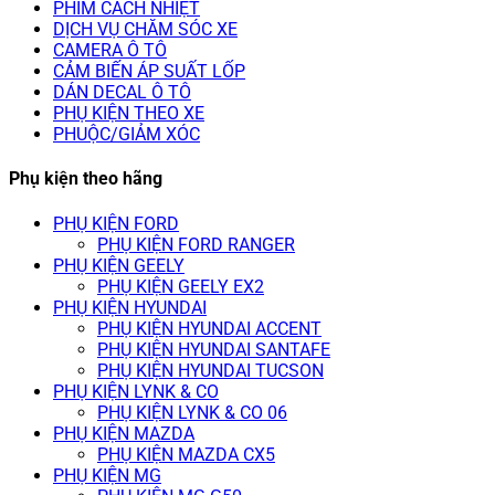
PHIM CÁCH NHIỆT
DỊCH VỤ CHĂM SÓC XE
CAMERA Ô TÔ
CẢM BIẾN ÁP SUẤT LỐP
DÁN DECAL Ô TÔ
PHỤ KIỆN THEO XE
PHUỘC/GIẢM XÓC
Phụ kiện theo hãng
PHỤ KIỆN FORD
PHỤ KIỆN FORD RANGER
PHỤ KIỆN GEELY
PHỤ KIỆN GEELY EX2
PHỤ KIỆN HYUNDAI
PHỤ KIỆN HYUNDAI ACCENT
PHỤ KIỆN HYUNDAI SANTAFE
PHỤ KIỆN HYUNDAI TUCSON
PHỤ KIỆN LYNK & CO
PHỤ KIỆN LYNK & CO 06
PHỤ KIỆN MAZDA
PHỤ KIỆN MAZDA CX5
PHỤ KIỆN MG