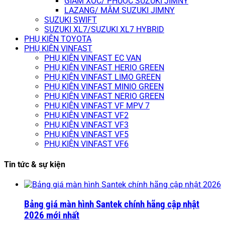
GIẢM XÓC/ PHUỘC SUZUKI JIMNY
LAZANG/ MÂM SUZUKI JIMNY
SUZUKI SWIFT
SUZUKI XL7/SUZUKI XL7 HYBRID
PHỤ KIỆN TOYOTA
PHỤ KIỆN VINFAST
PHỤ KIỆN VINFAST EC VAN
PHỤ KIỆN VINFAST HERIO GREEN
PHỤ KIỆN VINFAST LIMO GREEN
PHỤ KIỆN VINFAST MINIO GREEN
PHỤ KIỆN VINFAST NERIO GREEN
PHỤ KIỆN VINFAST VF MPV 7
PHỤ KIỆN VINFAST VF2
PHỤ KIỆN VINFAST VF3
PHỤ KIỆN VINFAST VF5
PHỤ KIỆN VINFAST VF6
Tin tức & sự kiện
Bảng giá màn hình Santek chính hãng cập nhật
2026 mới nhất