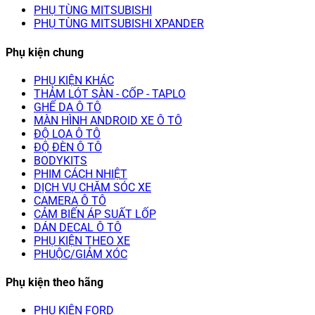
PHỤ TÙNG MITSUBISHI
PHỤ TÙNG MITSUBISHI XPANDER
Phụ kiện chung
PHỤ KIỆN KHÁC
THẢM LÓT SÀN - CỐP - TAPLO
GHẾ DA Ô TÔ
MÀN HÌNH ANDROID XE Ô TÔ
ĐỘ LOA Ô TÔ
ĐỘ ĐÈN Ô TÔ
BODYKITS
PHIM CÁCH NHIỆT
DỊCH VỤ CHĂM SÓC XE
CAMERA Ô TÔ
CẢM BIẾN ÁP SUẤT LỐP
DÁN DECAL Ô TÔ
PHỤ KIỆN THEO XE
PHUỘC/GIẢM XÓC
Phụ kiện theo hãng
PHỤ KIỆN FORD