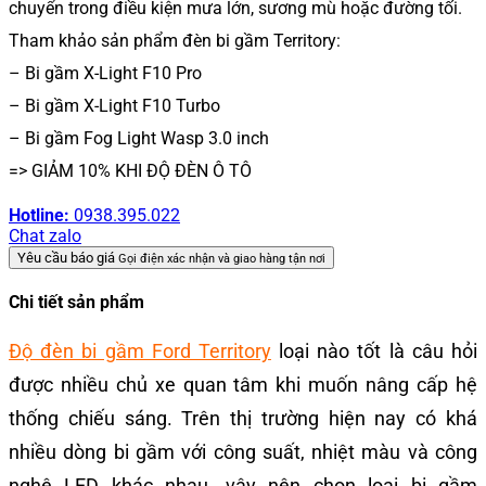
chuyển trong điều kiện mưa lớn, sương mù hoặc đường tối.
Tham khảo sản phẩm đèn bi gầm Territory:
– Bi gầm X-Light F10 Pro
– Bi gầm X-Light F10 Turbo
– Bi gầm Fog Light Wasp 3.0 inch
=> GIẢM 10% KHI ĐỘ ĐÈN Ô TÔ
Hotline:
0938.395.022
Chat zalo
Yêu cầu báo giá
Gọi điện xác nhận và giao hàng tận nơi
Chi tiết sản phẩm
Độ đèn bi gầm Ford Territory
loại nào tốt là câu hỏi
được nhiều chủ xe quan tâm khi muốn nâng cấp hệ
thống chiếu sáng. Trên thị trường hiện nay có khá
nhiều dòng bi gầm với công suất, nhiệt màu và công
nghệ LED khác nhau, vậy nên chọn loại bi gầm