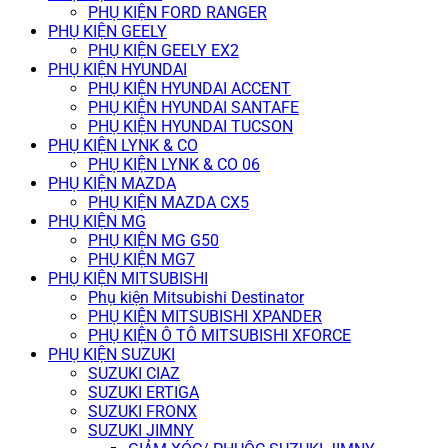
PHỤ KIỆN FORD RANGER
PHỤ KIỆN GEELY
PHỤ KIỆN GEELY EX2
PHỤ KIỆN HYUNDAI
PHỤ KIỆN HYUNDAI ACCENT
PHỤ KIỆN HYUNDAI SANTAFE
PHỤ KIỆN HYUNDAI TUCSON
PHỤ KIỆN LYNK & CO
PHỤ KIỆN LYNK & CO 06
PHỤ KIỆN MAZDA
PHỤ KIỆN MAZDA CX5
PHỤ KIỆN MG
PHỤ KIỆN MG G50
PHỤ KIỆN MG7
PHỤ KIỆN MITSUBISHI
Phụ kiện Mitsubishi Destinator
PHỤ KIỆN MITSUBISHI XPANDER
PHỤ KIỆN Ô TÔ MITSUBISHI XFORCE
PHỤ KIỆN SUZUKI
SUZUKI CIAZ
SUZUKI ERTIGA
SUZUKI FRONX
SUZUKI JIMNY