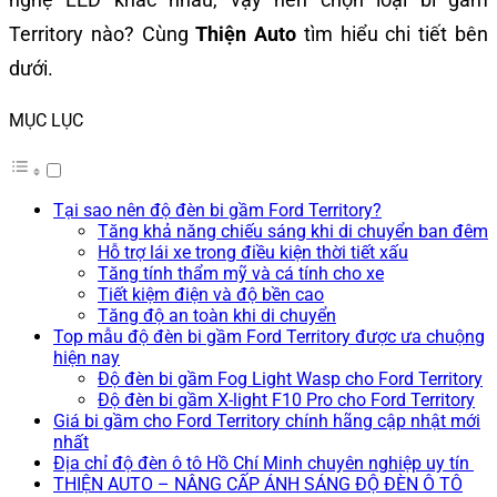
Territory nào? Cùng
Thiện Auto
tìm hiểu chi tiết bên
dưới.
MỤC LỤC
Tại sao nên độ đèn bi gầm Ford Territory?
Tăng khả năng chiếu sáng khi di chuyển ban đêm
Hỗ trợ lái xe trong điều kiện thời tiết xấu
Tăng tính thẩm mỹ và cá tính cho xe
Tiết kiệm điện và độ bền cao
Tăng độ an toàn khi di chuyển
Top mẫu độ đèn bi gầm Ford Territory được ưa chuộng
hiện nay
Độ đèn bi gầm Fog Light Wasp cho Ford Territory
Độ đèn bi gầm X-light F10 Pro cho Ford Territory
Giá bi gầm cho Ford Territory chính hãng cập nhật mới
nhất
Địa chỉ độ đèn ô tô Hồ Chí Minh chuyên nghiệp uy tín
THIỆN AUTO – NÂNG CẤP ÁNH SÁNG ĐỘ ĐÈN Ô TÔ