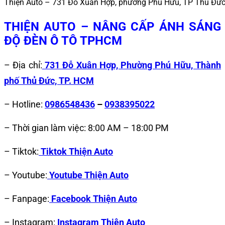
Thiện Auto – 731 Đỗ Xuân Hợp, phường Phú Hữu, TP Thủ Đứ
THIỆN AUTO – NÂNG CẤP ÁNH SÁNG
ĐỘ ĐÈN Ô TÔ TPHCM
– Địa chỉ:
731 Đỗ Xuân Hợp, Phường Phú Hữu, Thành
phố Thủ Đức, TP. HCM
– Hotline:
0986548436
–
0938395022
– Thời gian làm việc: 8:00 AM – 18:00 PM
– Tiktok:
Tiktok Thiện Auto
– Youtube:
Youtube Thiện Auto
– Fanpage:
Facebook Thiện Auto
– Instagram:
Instagram Thiện Auto