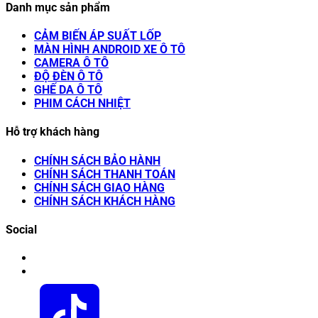
Danh mục sản phẩm
CẢM BIẾN ÁP SUẤT LỐP
MÀN HÌNH ANDROID XE Ô TÔ
CAMERA Ô TÔ
ĐỘ ĐÈN Ô TÔ
GHẾ DA Ô TÔ
PHIM CÁCH NHIỆT
Hỗ trợ khách hàng
CHÍNH SÁCH BẢO HÀNH
CHÍNH SÁCH THANH TOÁN
CHÍNH SÁCH GIAO HÀNG
CHÍNH SÁCH KHÁCH HÀNG
Social