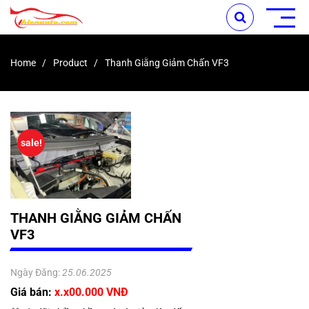
Home
Product
Thanh Giằng Giảm Chấn VF3
sale!
THANH GIẰNG GIẢM CHẤN
VF3
Ngày Đăng:
25.06.2025
Giá bán:
x.x00.000 VNĐ