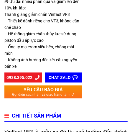
🎁 Ưu đãi nhiều phần quà và giảm lên đến
10% khi lắp:
Thanh giằng giảm chấn Vinfast VF3
– Thiết kế dành riêng cho VF3, không cần
chế cháo
– Hệ thống giảm chấn thủy lực sử dụng
piston dầu áp lực cao
– Ống ty mạ crom siêu bền, chống mài
mòn
– Không ảnh hưởng đến kết cấu nguyên
bản xe
0938.395.022
CHAT ZALO
YÊU CẦU BÁO GIÁ
Gọi điện xác nhận và giao hàng tận nơi
CHI TIẾT SẢN PHẨM
VinFast VF3 là mẫu xe đô thị nhỏ hướng đến khách