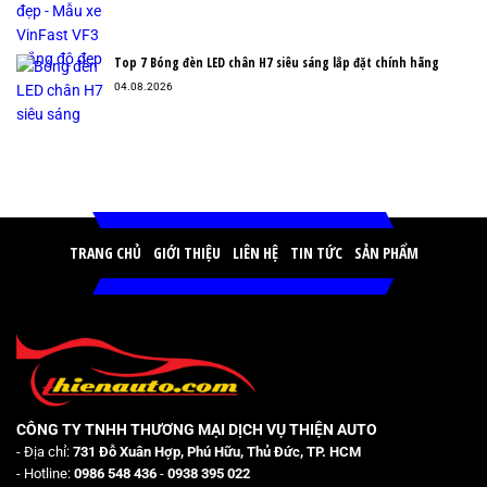
Top 7 Bóng đèn LED chân H7 siêu sáng lắp đặt chính hãng
04.08.2026
TRANG CHỦ
GIỚI THIỆU
LIÊN HỆ
TIN TỨC
SẢN PHẨM
CÔNG TY TNHH THƯƠNG MẠI DỊCH VỤ THIỆN AUTO
- Địa chỉ:
731 Đỗ Xuân Hợp, Phú Hữu, Thủ Đức, TP. HCM
- Hotline:
0986 548 436
-
0938 395 022