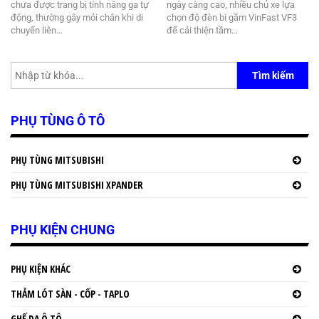
chưa được trang bị tính năng ga tự
ngày càng cao, nhiều chủ xe lựa
động, thường gây mỏi chân khi di
chọn độ đèn bi gầm VinFast VF3
chuyển liên…
để cải thiện tầm…
Tìm kiếm
PHỤ TÙNG Ô TÔ
PHỤ TÙNG MITSUBISHI
PHỤ TÙNG MITSUBISHI XPANDER
PHỤ KIỆN CHUNG
PHỤ KIỆN KHÁC
THẢM LÓT SÀN - CỐP - TAPLO
GHẾ DA Ô TÔ