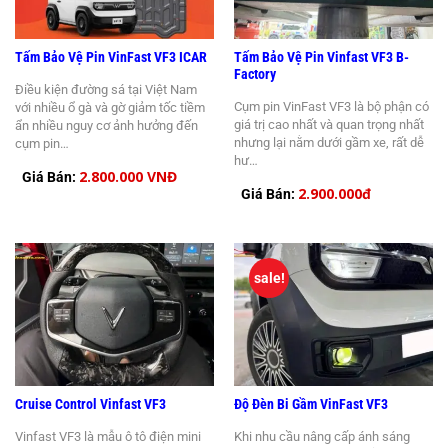
Tấm Bảo Vệ Pin VinFast VF3 ICAR
Tấm Bảo Vệ Pin Vinfast VF3 B-
Factory
Điều kiện đường sá tại Việt Nam
Cụm pin VinFast VF3 là bộ phận có
với nhiều ổ gà và gờ giảm tốc tiềm
giá trị cao nhất và quan trọng nhất
ẩn nhiều nguy cơ ảnh hưởng đến
nhưng lại nằm dưới gầm xe, rất dễ
cụm pin…
hư…
2.800.000 VNĐ
Giá Bán:
2.900.000đ
Giá Bán:
sale!
Cruise Control Vinfast VF3
Độ Đèn Bi Gầm VinFast VF3
Vinfast VF3 là mẫu ô tô điện mini
Khi nhu cầu nâng cấp ánh sáng