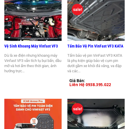
sale!
Vệ Sinh Khoang Máy Vinfast VF3
Tấm Bảo Vệ Pin VinFast VF3 KATA
Dù là xe điện nhưng khoang máy
Tấm bảo vệ pin VinFast VF3 KATA
Vinfast VF3 vẫn tích tụ bụi bẩn, dầu
là phụ kiện giúp bảo vệ cụm pin
mỡ và hơi ẩm theo thời gian, ảnh
dưới gầm xe khỏi đá văng, va đập
hưởng trực…
và các…
Giá Bán:
Liên Hệ 0938.395.022
sale!