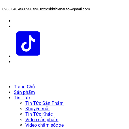
0986.548.436
0938.395.022
cskhthienauto@gmail.com
Trang Chủ
Sản phẩm
Tin Tức
Tin Tức Sản Phẩm
Khuyến mãi
Tin Tức Khác
Video sản phẩm
Video chăm sóc xe