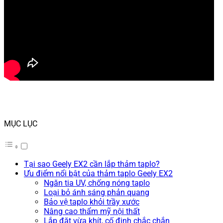
MỤC LỤC
Tại sao Geely EX2 cần lắp thảm taplo?
Ưu điểm nổi bật của thảm taplo Geely EX2
Ngăn tia UV, chống nóng taplo
Loại bỏ ánh sáng phản quang
Bảo vệ taplo khỏi trầy xước
Nâng cao thẩm mỹ nội thất
Lắp đặt vừa khít, cố định chắc chắn