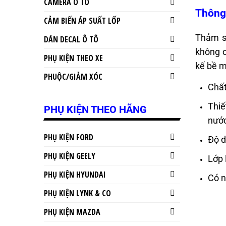
CAMERA Ô TÔ
Thông 
CẢM BIẾN ÁP SUẤT LỐP
Thảm sà
DÁN DECAL Ô TÔ
không c
PHỤ KIỆN THEO XE
kế bề m
PHUỘC/GIẢM XÓC
Chất
Thiế
PHỤ KIỆN THEO HÃNG
nước
PHỤ KIỆN FORD
Độ d
PHỤ KIỆN GEELY
Lớp 
PHỤ KIỆN HYUNDAI
Có n
PHỤ KIỆN LYNK & CO
PHỤ KIỆN MAZDA