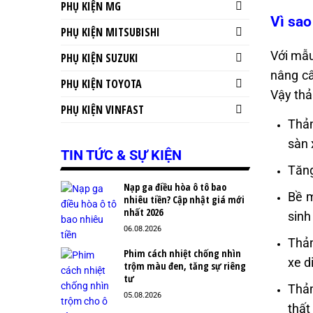
PHỤ KIỆN MG
Vì sao
PHỤ KIỆN MITSUBISHI
Với mẫu
PHỤ KIỆN SUZUKI
nâng cấ
PHỤ KIỆN TOYOTA
Vậy thả
PHỤ KIỆN VINFAST
Thảm
sàn 
TIN TỨC & SỰ KIỆN
Tăng
Nạp ga điều hòa ô tô bao
Bề m
nhiêu tiền? Cập nhật giá mới
nhất 2026
sinh
06.08.2026
Thảm
Phim cách nhiệt chống nhìn
xe d
trộm màu đen, tăng sự riêng
tư
Thảm
05.08.2026
thất