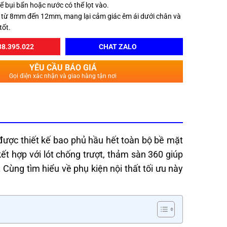
ể bụi bẩn hoặc nước có thể lọt vào.
 từ 8mm đến 12mm, mang lại cảm giác êm ái dưới chân và
tốt.
8.395.022
CHAT ZALO
YÊU CẦU BÁO GIÁ
Gọi điện xác nhận và giao hàng tận nơi
 được thiết kế bao phủ hầu hết toàn bộ bề mặt
t hợp với lót chống trượt, thảm sàn 360 giúp
Cùng tìm hiểu về phụ kiện nội thất tối ưu này