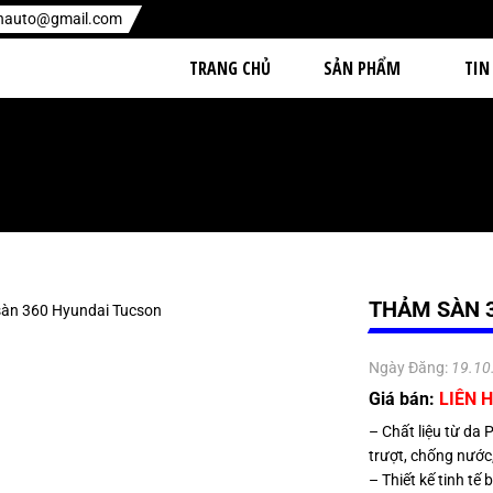
enauto@gmail.com
TRANG CHỦ
SẢN PHẨM
TIN
THẢM SÀN 
Ngày Đăng:
19.10
Giá bán:
LIÊN H
– Chất liệu từ da 
trượt, chống nước
– Thiết kế tinh tế