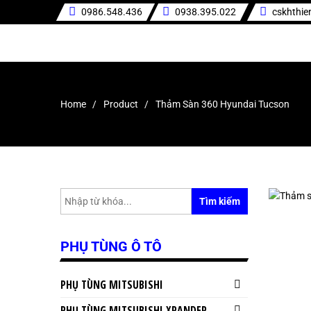
0986.548.436
0938.395.022
cskhthi
Home
Product
Thảm Sàn 360 Hyundai Tucson
Tìm kiếm
PHỤ TÙNG Ô TÔ
PHỤ TÙNG MITSUBISHI
PHỤ TÙNG MITSUBISHI XPANDER