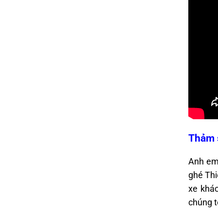
Thảm s
Anh em 
ghé Thi
xe khác
chúng t