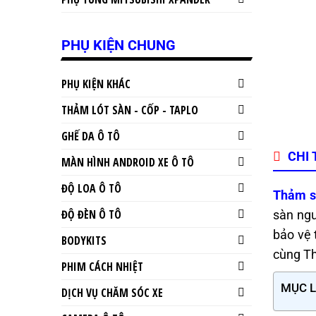
PHỤ KIỆN CHUNG
PHỤ KIỆN KHÁC
THẢM LÓT SÀN - CỐP - TAPLO
GHẾ DA Ô TÔ
CHI 
MÀN HÌNH ANDROID XE Ô TÔ
ĐỘ LOA Ô TÔ
Thảm s
ĐỘ ĐÈN Ô TÔ
sàn ngu
bảo vệ 
BODYKITS
cùng Th
PHIM CÁCH NHIỆT
MỤC 
DỊCH VỤ CHĂM SÓC XE