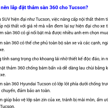
 nên lắp đặt thảm sàn 360 cho Tucson?
 SUV hiện đại như Tucson, việc nâng cấp nội thất thêm t
p nội thất với giá rẻ mà vẫn đem lại sự hiện đại cho xe
m sàn 360 có gì nổi bật mà được nhiều anh em chọn mu
 sàn 360 có thể che phủ toàn bộ sàn xe và các cạnh, ng
xe.
 tính sang trọng cho khoang lái nhờ thiết kế độc đáo, in 
ặt thảm 360 chống bám bẩn và dễ dàng lau chùi bằng kh
 xe.
 sàn 360 Hyundai Tucson có lớp lót phía dưới chống trượt
i chuyển, đảm bảo an toàn.
 giúp bảo vệ lớp sàn zin của xe, tránh bị mài mòn, ẩm ướt
 Tucson.