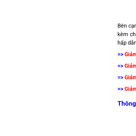
Bên cạn
kèm chấ
hấp dẫn
=>
Giả
=>
Giả
=>
Giả
=>
Giảm
Thông 