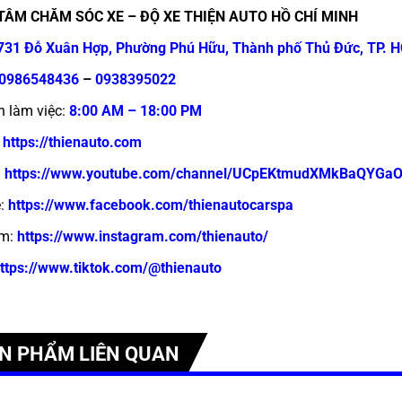
TÂM CHĂM SÓC XE – ĐỘ XE THIỆN AUTO HỒ CHÍ MINH
731 Đỗ Xuân Hợp, Phường Phú Hữu, Thành phố Thủ Đức, TP. 
0986548436
–
0938395022
n làm việc:
8:00 AM – 18:00 PM
https://thienauto.com
:
https://www.youtube.com/channel/UCpEKtmudXMkBaQYGa
:
https://www.facebook.com/thienautocarspa
m:
https://www.instagram.com/thienauto/
ttps://www.tiktok.com/@thienauto
N PHẨM LIÊN QUAN