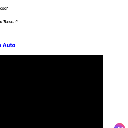
ho Tucson?
n Auto