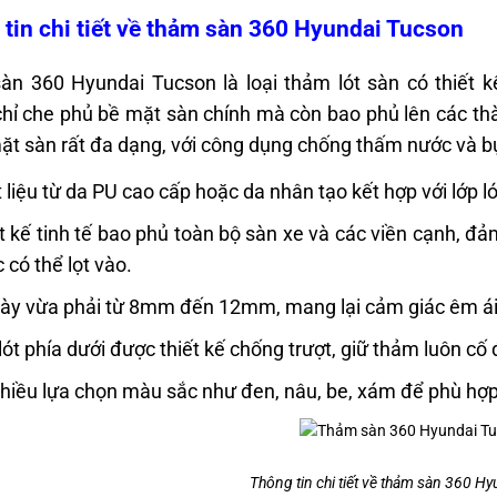
tin chi tiết về thảm sàn 360 Hyundai Tucson
n 360 Hyundai Tucson là loại thảm lót sàn có thiết k
hỉ che phủ bề mặt sàn chính mà còn bao phủ lên các thà
ặt sàn rất đa dạng, với công dụng chống thấm nước và b
 liệu từ da PU cao cấp hoặc da nhân tạo kết hợp với lớp l
t kế tinh tế bao phủ toàn bộ sàn xe và các viền cạnh, 
 có thể lọt vào.
ày vừa phải từ 8mm đến 12mm, mang lại cảm giác êm ái d
lót phía dưới được thiết kế chống trượt, giữ thảm luôn cố 
hiều lựa chọn màu sắc như đen, nâu, be, xám để phù hợp 
Thông tin chi tiết về thảm sàn 360 H