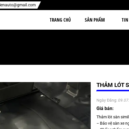
hienauto@gmail.com
TRANG CHỦ
SẢN PHẨM
TIN
THẢM LÓT S
Ngày Đăng:
09.07
Giá bán:
Thảm lót sàn simil
– Bảo vệ sàn xe n