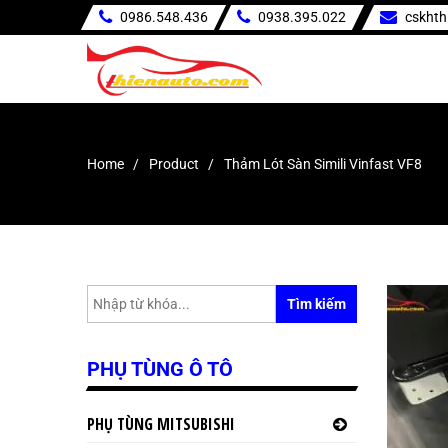
0986.548.436
0938.395.022
cskht
Home
Product
Thảm Lót Sàn Simili Vinfast VF8
Tìm kiếm
PHỤ TÙNG Ô TÔ
PHỤ TÙNG MITSUBISHI