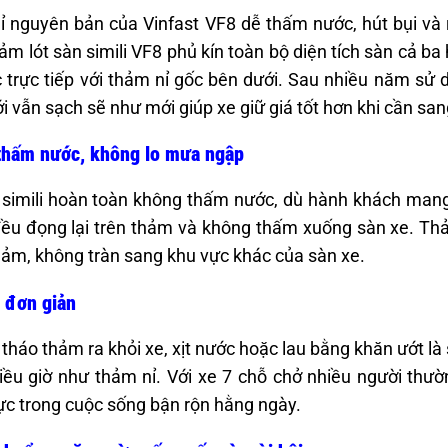
 nguyên bản của Vinfast VF8 dễ thấm nước, hút bụi và 
ảm lót sàn simili VF8 phủ kín toàn bộ diện tích sàn cả b
c trực tiếp với thảm nỉ gốc bên dưới. Sau nhiều năm sử 
i vẫn sạch sẽ như mới giúp xe giữ giá tốt hơn khi cần sa
thấm nước, không lo mưa ngập
simili hoàn toàn không thấm nước, dù hành khách mang 
đều đọng lại trên thảm và không thấm xuống sàn xe. Th
hảm, không tràn sang khu vực khác của sàn xe.
 đơn giản
 tháo thảm ra khỏi xe, xịt nước hoặc lau bằng khăn ướt là
iều giờ như thảm nỉ. Với xe 7 chỗ chở nhiều người thường
hực trong cuộc sống bận rộn hằng ngày.