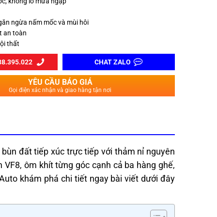
c, không lo mưa ngập
n
găn ngừa nấm mốc và mùi hôi
t an toàn
ội thất
8.395.022
CHAT ZALO
YÊU CẦU BÁO GIÁ
Gọi điện xác nhận và giao hàng tận nơi
bùn đất tiếp xúc trực tiếp với thảm nỉ nguyên
 VF8, ôm khít từng góc cạnh cả ba hàng ghế,
Auto khám phá chi tiết ngay bài viết dưới đây