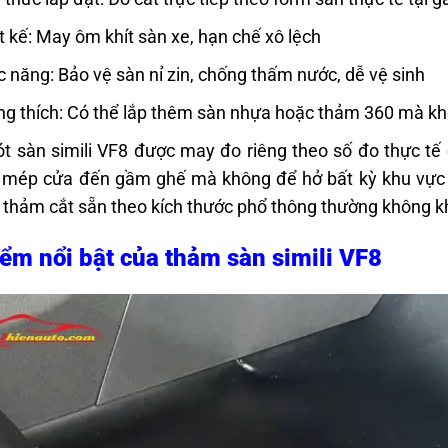
t kế: May ôm khít sàn xe, hạn chế xô lệch
 năng: Bảo vệ sàn nỉ zin, chống thấm nước, dễ vệ sinh
g thích: Có thể lắp thêm sàn nhựa hoặc thảm 360 mà k
t sàn simili VF8 được may đo riêng theo số đo thực tế 
 mép cửa đến gầm ghế mà không để hở bất kỳ khu vực n
i thảm cắt sẵn theo kích thước phổ thông thường không 
ểm nổi bật của thảm sàn simili VF8