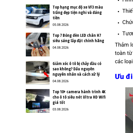
Top hạng mục độ xe VF3 màu
Thiế
trắng đẹp tiện nghi và đáng
tiền
Chức
05.08.2026
Tươn
Top 7 Bóng đèn LED chân H7
siêu sáng lắp đặt chính hãng
Thảm ló
04.08.2026
toàn từ
các loạ
Giảm xóc ô tô bị chảy dầu có
sao không? Dấu nguyên
nguyên nhân và cách xử lý
Ưu đi
04.08.2026
Top 10+ camera hành trình 4K
cho ô tô siêu nét Ultra HD Wifi
giá tốt
03.08.2026