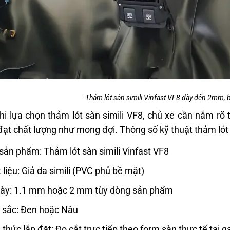
Thảm lót sàn simili Vinfast VF8 dày đến 2mm, b
hi lựa chọn thảm lót sàn simili VF8, chủ xe cần nắm r
 đạt chất lượng như mong đợi. Thông số kỹ thuật thảm lót
sản phẩm: Thảm lót sàn simili Vinfast VF8
 liệu: Giả da simili (PVC phủ bề mặt)
ày: 1.1 mm hoặc 2 mm tùy dòng sản phẩm
sắc: Đen hoặc Nâu
 thức lắp đặt: Đo cắt trực tiếp theo form sàn thực tế tại g