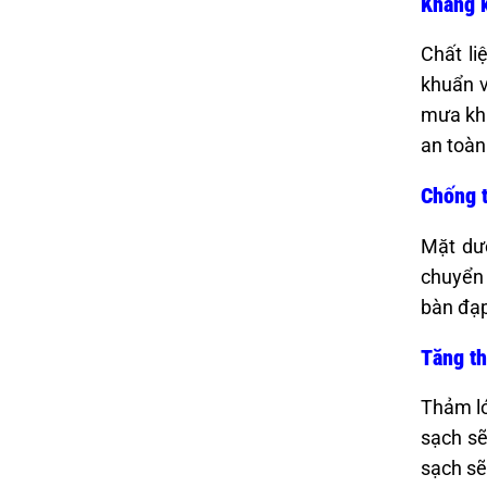
Kháng 
Chất li
khuẩn v
mưa khi
an toàn
Chống t
Mặt dướ
chuyển 
bàn đạp
Tăng th
Thảm ló
sạch sẽ
sạch sẽ