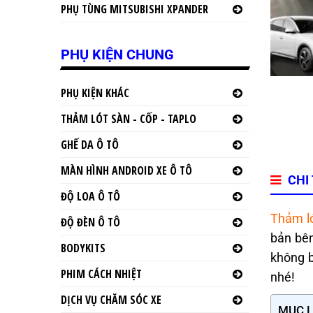
PHỤ TÙNG MITSUBISHI XPANDER
PHỤ KIỆN CHUNG
PHỤ KIỆN KHÁC
THẢM LÓT SÀN - CỐP - TAPLO
GHẾ DA Ô TÔ
MÀN HÌNH ANDROID XE Ô TÔ
CHI
ĐỘ LOA Ô TÔ
Thảm ló
ĐỘ ĐÈN Ô TÔ
bản bên
BODYKITS
không b
PHIM CÁCH NHIỆT
nhé!
DỊCH VỤ CHĂM SÓC XE
MỤC 