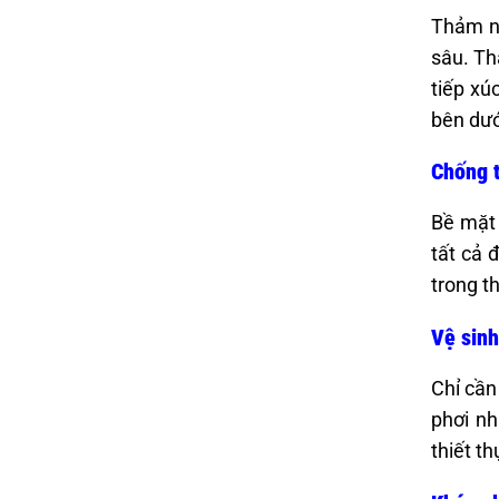
Thảm nỉ
sâu. Th
tiếp xú
bên dướ
Chống 
Bề mặt 
tất cả 
trong t
Vệ sinh
Chỉ cần
phơi nh
thiết t