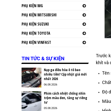
PHỤ KIỆN MG
PHỤ KIỆN MITSUBISHI
PHỤ KIỆN SUZUKI
PHỤ KIỆN TOYOTA
PHỤ KIỆN VINFAST
Trước k
TIN TỨC & SỰ KIỆN
khít và
Nạp ga điều hòa ô tô bao
Tên 
nhiêu tiền? Cập nhật giá mới
nhất 2026
Chất
06.08.2026
Độ d
Phim cách nhiệt chống nhìn
trộm màu đen, tăng sự riêng
Màu 
tư
05.08.2026
Hình