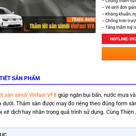
– Chống thấm nướ
– Vệ sinh đơn giả
– Kháng khuẩn, n
– Chống trơn trượ
– Tăng thẩm mỹ n
HOTLINE:
093
 TIẾT SẢN PHẨM
t sàn simili Vinfast VF8
giúp ngăn bụi bẩn, nước mưa và 
 dưới. Thảm sàn được may đo riêng theo đúng form sàn
ị xê dịch hay nhăn trong quá trình sử dụng. Cùng Thiện 
LỤC