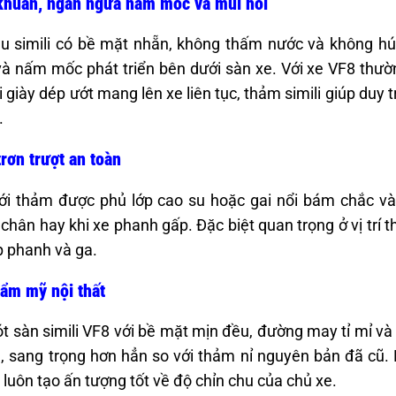
khuẩn, ngăn ngừa nấm mốc và mùi hôi
ệu simili có bề mặt nhẵn, không thấm nước và không hú
à nấm mốc phát triển bên dưới sàn xe. Với xe VF8 thườ
 giày dép ướt mang lên xe liên tục, thảm simili giúp duy t
.
rơn trượt an toàn
i thảm được phủ lớp cao su hoặc gai nổi bám chắc vào
chân hay khi xe phanh gấp. Đặc biệt quan trọng ở vị trí t
 phanh và ga.
ẩm mỹ nội thất
t sàn simili VF8 với bề mặt mịn đều, đường may tỉ mỉ và
, sang trọng hơn hẳn so với thảm nỉ nguyên bản đã cũ. 
 luôn tạo ấn tượng tốt về độ chỉn chu của chủ xe.