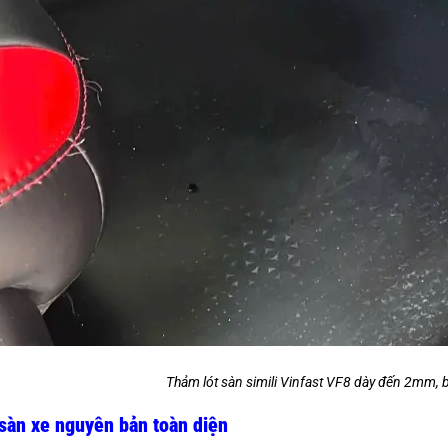
Thảm lót sàn simili Vinfast VF8 dày đến 2mm, b
sàn xe nguyên bản toàn diện