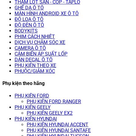
THẢM LÓT SÀN - CỐP - TAPLO
GHẾ DA Ô TÔ
MÀN HÌNH ANDROID XE Ô TÔ
ĐỘ LOA Ô TÔ
ĐỘ ĐÈN Ô TÔ
BODYKITS
PHIM CÁCH NHIỆT
DỊCH VỤ CHĂM SÓC XE
CAMERA Ô TÔ
CẢM BIẾN ÁP SUẤT LỐP
DÁN DECAL Ô TÔ
PHỤ KIỆN THEO XE
PHUỘC/GIẢM XÓC
Phụ kiện theo hãng
PHỤ KIỆN FORD
PHỤ KIỆN FORD RANGER
PHỤ KIỆN GEELY
PHỤ KIỆN GEELY EX2
PHỤ KIỆN HYUNDAI
PHỤ KIỆN HYUNDAI ACCENT
PHỤ KIỆN HYUNDAI SANTAFE