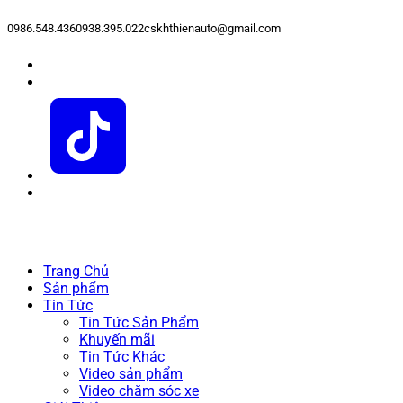
0986.548.436
0938.395.022
cskhthienauto@gmail.com
Trang Chủ
Sản phẩm
Tin Tức
Tin Tức Sản Phẩm
Khuyến mãi
Tin Tức Khác
Video sản phẩm
Video chăm sóc xe