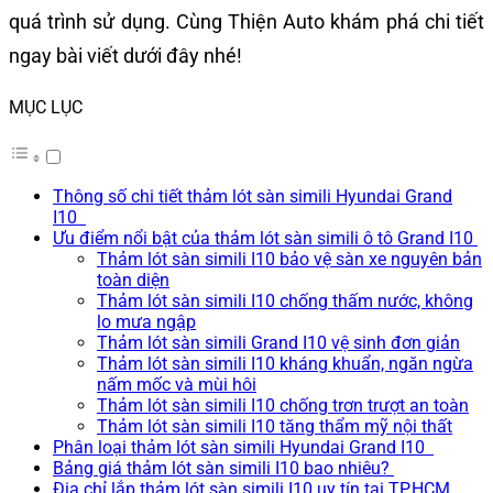
quá trình sử dụng. Cùng Thiện Auto khám phá chi tiết
ngay bài viết dưới đây nhé!
MỤC LỤC
Thông số chi tiết thảm lót sàn simili Hyundai Grand
I10
Ưu điểm nổi bật của thảm lót sàn simili ô tô Grand I10
Thảm lót sàn simili I10 bảo vệ sàn xe nguyên bản
toàn diện
Thảm lót sàn simili I10 chống thấm nước, không
lo mưa ngập
Thảm lót sàn simili Grand I10 vệ sinh đơn giản
Thảm lót sàn simili I10 kháng khuẩn, ngăn ngừa
nấm mốc và mùi hôi
Thảm lót sàn simili I10 chống trơn trượt an toàn
Thảm lót sàn simili I10 tăng thẩm mỹ nội thất
Phân loại thảm lót sàn simili Hyundai Grand I10
Bảng giá thảm lót sàn simili I10 bao nhiêu?
Địa chỉ lắp thảm lót sàn simili I10 uy tín tại TP.HCM