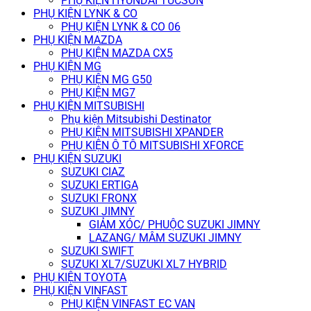
PHỤ KIỆN HYUNDAI TUCSON
PHỤ KIỆN LYNK & CO
PHỤ KIỆN LYNK & CO 06
PHỤ KIỆN MAZDA
PHỤ KIỆN MAZDA CX5
PHỤ KIỆN MG
PHỤ KIỆN MG G50
PHỤ KIỆN MG7
PHỤ KIỆN MITSUBISHI
Phụ kiện Mitsubishi Destinator
PHỤ KIỆN MITSUBISHI XPANDER
PHỤ KIỆN Ô TÔ MITSUBISHI XFORCE
PHỤ KIỆN SUZUKI
SUZUKI CIAZ
SUZUKI ERTIGA
SUZUKI FRONX
SUZUKI JIMNY
GIẢM XÓC/ PHUỘC SUZUKI JIMNY
LAZANG/ MÂM SUZUKI JIMNY
SUZUKI SWIFT
SUZUKI XL7/SUZUKI XL7 HYBRID
PHỤ KIỆN TOYOTA
PHỤ KIỆN VINFAST
PHỤ KIỆN VINFAST EC VAN