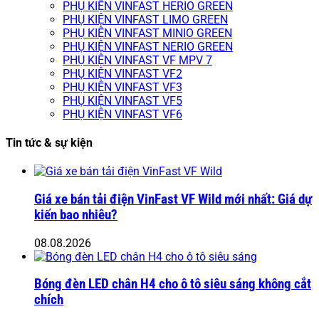
PHỤ KIỆN VINFAST HERIO GREEN
PHỤ KIỆN VINFAST LIMO GREEN
PHỤ KIỆN VINFAST MINIO GREEN
PHỤ KIỆN VINFAST NERIO GREEN
PHỤ KIỆN VINFAST VF MPV 7
PHỤ KIỆN VINFAST VF2
PHỤ KIỆN VINFAST VF3
PHỤ KIỆN VINFAST VF5
PHỤ KIỆN VINFAST VF6
Tin tức & sự kiện
Giá xe bán tải điện VinFast VF Wild mới nhất: Giá dự
kiến bao nhiêu?
08.08.2026
Bóng đèn LED chân H4 cho ô tô siêu sáng không cắt
chích