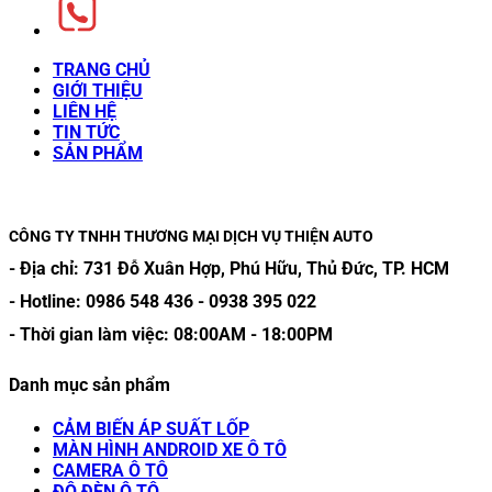
TRANG CHỦ
GIỚI THIỆU
LIÊN HỆ
TIN TỨC
SẢN PHẨM
CÔNG TY TNHH THƯƠNG MẠI DỊCH VỤ THIỆN AUTO
- Địa chỉ:
731 Đỗ Xuân Hợp, Phú Hữu, Thủ Đức, TP. HCM
- Hotline:
0986 548 436
-
0938 395 022
- Thời gian làm việc:
08:00AM
-
18:00PM
Danh mục sản phẩm
CẢM BIẾN ÁP SUẤT LỐP
MÀN HÌNH ANDROID XE Ô TÔ
CAMERA Ô TÔ
ĐỘ ĐÈN Ô TÔ