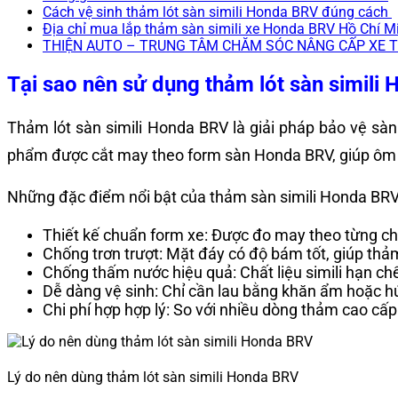
Cách vệ sinh thảm lót sàn simili Honda BRV đúng cách
Địa chỉ mua lắp thảm sàn simili xe Honda BRV Hồ Chí M
THIỆN AUTO – TRUNG TÂM CHĂM SÓC NÂNG CẤP XE 
Tại sao nên sử dụng thảm lót sàn simili
Thảm lót sàn simili Honda BRV là giải pháp bảo vệ sàn
phẩm được cắt may theo form sàn Honda BRV, giúp ôm kh
Những đặc điểm nổi bật của thảm sàn simili Honda BR
Thiết kế chuẩn form xe: Được đo may theo từng chi
Chống trơn trượt: Mặt đáy có độ bám tốt, giúp thả
Chống thấm nước hiệu quả: Chất liệu simili hạn chế
Dễ dàng vệ sinh: Chỉ cần lau bằng khăn ẩm hoặc h
Chi phí hợp hợp lý: So với nhiều dòng thảm cao cấp
Lý do nên dùng thảm lót sàn simili Honda BRV