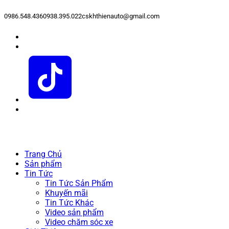
0986.548.436
0938.395.022
cskhthienauto@gmail.com
Trang Chủ
Sản phẩm
Tin Tức
Tin Tức Sản Phẩm
Khuyến mãi
Tin Tức Khác
Video sản phẩm
Video chăm sóc xe