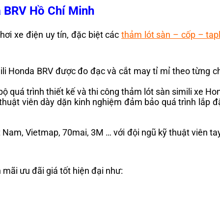
da BRV Hồ Chí Minh
ơi xe điện uy tín, đặc biệt các
thảm lót sàn – cốp – tap
 Honda BRV được đo đạc và cắt may tỉ mỉ theo từng chi 
bộ quá trình thiết kế và thi công thảm lót sàn simili xe H
thuật viên dày dặn kinh nghiệm đảm bảo quá trình lắp đ
t Nam, Vietmap, 70mai, 3M … với đội ngũ kỹ thuật viên tay
mãi ưu đãi giá tốt hiện đại như: