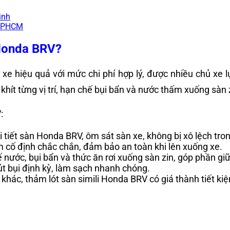
inh
TPHCM
 Honda BRV?
 xe hiệu quả với mức chi phí hợp lý, được nhiều chủ xe
ít từng vị trí, hạn chế bụi bẩn và nước thấm xuống sàn 
V:
 tiết sàn Honda BRV, ôm sát sàn xe, không bị xô lệch tro
m cố định chắc chắn, đảm bảo an toàn khi lên xuống xe.
 nước, bụi bẩn và thức ăn rơi xuống sàn zin, góp phần gi
út bụi định kỳ, làm sạch nhanh chóng.
 khác, thảm lót sàn simili Honda BRV có giá thành tiết k