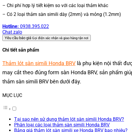
– Chi phí hợp lý tiết kiệm so với các loại thảm khác
– Có 2 loại thảm sàn simili dày (2mm) và mỏng (1.2mm)
Hotline:
0938.395.022
Chat zalo
Yêu cầu báo giá
Gọi điện xác nhận và giao hàng tận nơi
Chi tiết sản phẩm
Thảm lót sàn simili Honda BRV
là phụ kiện nội thất đư
may cắt theo đúng form sàn Honda BRV, sản phẩm giúp 
thảm sàn simili BRV bên dưới đây.
MỤC LỤC
Tại sao nên sử dụng thảm lót sàn simili Honda BRV?
Phân loại các loại thảm sàn simili Honda BRV
Bảng giá thảm lót sàn simili xe Honda BRV bao nhiêu?