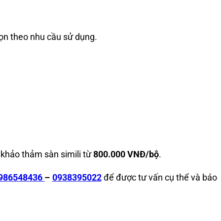
họn theo nhu cầu sử dụng.
.
 khảo thảm sàn simili từ
800.000 VNĐ/bộ
.
986548436
–
0938395022
để được tư vấn cụ thể và báo