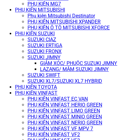
PHỤ KIỆN MG7
PHỤ KIỆN MITSUBISHI
Phụ kiện Mitsubishi Destinator
PHỤ KIỆN MITSUBISHI XPANDER
PHỤ KIỆN Ô TÔ MITSUBISHI XFORCE
PHỤ KIỆN SUZUKI
SUZUKI CIAZ
SUZUKI ERTIGA
SUZUKI FRONX
SUZUKI JIMNY
GIẢM XÓC/ PHUỘC SUZUKI JIMNY
LAZANG/ MÂM SUZUKI JIMNY
SUZUKI SWIFT
SUZUKI XL7/SUZUKI XL7 HYBRID
PHỤ KIỆN TOYOTA
PHỤ KIỆN VINFAST
PHỤ KIỆN VINFAST EC VAN
PHỤ KIỆN VINFAST HERIO GREEN
PHỤ KIỆN VINFAST LIMO GREEN
PHỤ KIỆN VINFAST MINIO GREEN
PHỤ KIỆN VINFAST NERIO GREEN
PHỤ KIỆN VINFAST VF MPV 7
PHỤ KIỆN VINFAST VF2