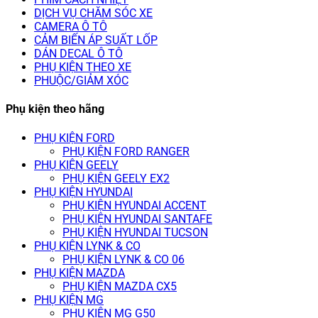
DỊCH VỤ CHĂM SÓC XE
CAMERA Ô TÔ
CẢM BIẾN ÁP SUẤT LỐP
DÁN DECAL Ô TÔ
PHỤ KIỆN THEO XE
PHUỘC/GIẢM XÓC
Phụ kiện theo hãng
PHỤ KIỆN FORD
PHỤ KIỆN FORD RANGER
PHỤ KIỆN GEELY
PHỤ KIỆN GEELY EX2
PHỤ KIỆN HYUNDAI
PHỤ KIỆN HYUNDAI ACCENT
PHỤ KIỆN HYUNDAI SANTAFE
PHỤ KIỆN HYUNDAI TUCSON
PHỤ KIỆN LYNK & CO
PHỤ KIỆN LYNK & CO 06
PHỤ KIỆN MAZDA
PHỤ KIỆN MAZDA CX5
PHỤ KIỆN MG
PHỤ KIỆN MG G50