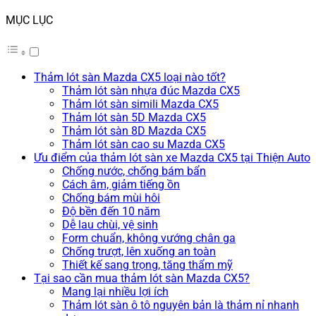
MỤC LỤC
Thảm lót sàn Mazda CX5 loại nào tốt?
Thảm lót sàn nhựa đúc Mazda CX5
Thảm lót sàn simili Mazda CX5
Thảm lót sàn 5D Mazda CX5
Thảm lót sàn 8D Mazda CX5
Thảm lót sàn cao su Mazda CX5
Ưu điểm của thảm lót sàn xe Mazda CX5 tại Thiện Auto
Chống nước, chống bám bẩn
Cách âm, giảm tiếng ồn
Chống bám mùi hôi
Độ bền đến 10 năm
Dễ lau chùi, vệ sinh
Form chuẩn, không vướng chân ga
Chống trượt, lên xuống an toàn
Thiết kế sang trọng, tăng thẩm mỹ
Tại sao cần mua thảm lót sàn Mazda CX5?
Mang lại nhiều lợi ích
Thảm lót sàn ô tô nguyên bản là thảm nỉ nhanh