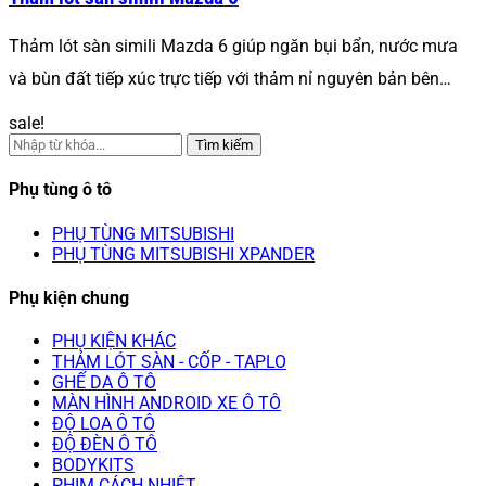
Thảm lót sàn simili Mazda 6 giúp ngăn bụi bẩn, nước mưa
và bùn đất tiếp xúc trực tiếp với thảm nỉ nguyên bản bên…
sale!
Tìm kiếm
Phụ tùng ô tô
PHỤ TÙNG MITSUBISHI
PHỤ TÙNG MITSUBISHI XPANDER
Phụ kiện chung
PHỤ KIỆN KHÁC
THẢM LÓT SÀN - CỐP - TAPLO
GHẾ DA Ô TÔ
MÀN HÌNH ANDROID XE Ô TÔ
ĐỘ LOA Ô TÔ
ĐỘ ĐÈN Ô TÔ
BODYKITS
PHIM CÁCH NHIỆT