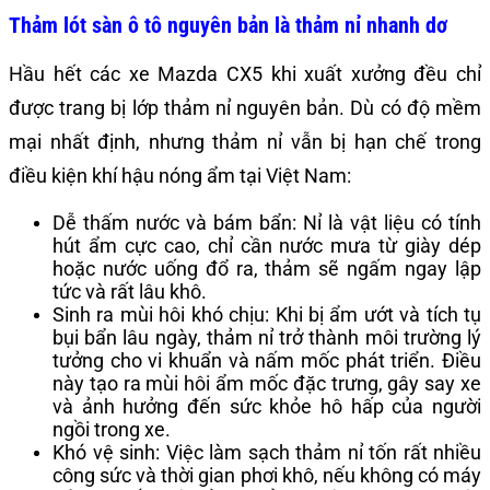
Thảm lót sàn ô tô nguyên bản là thảm nỉ nhanh dơ
Hầu hết các xe Mazda CX5 khi xuất xưởng đều chỉ
được trang bị lớp thảm nỉ nguyên bản. Dù có độ mềm
mại nhất định, nhưng thảm nỉ vẫn bị hạn chế trong
điều kiện khí hậu nóng ẩm tại Việt Nam:
Dễ thấm nước và bám bẩn: Nỉ là vật liệu có tính
hút ẩm cực cao, chỉ cần nước mưa từ giày dép
hoặc nước uống đổ ra, thảm sẽ ngấm ngay lập
tức và rất lâu khô.
Sinh ra mùi hôi khó chịu: Khi bị ẩm ướt và tích tụ
bụi bẩn lâu ngày, thảm nỉ trở thành môi trường lý
tưởng cho vi khuẩn và nấm mốc phát triển. Điều
này tạo ra mùi hôi ẩm mốc đặc trưng, gây say xe
và ảnh hưởng đến sức khỏe hô hấp của người
ngồi trong xe.
Khó vệ sinh: Việc làm sạch thảm nỉ tốn rất nhiều
công sức và thời gian phơi khô, nếu không có máy