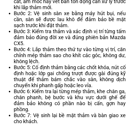
cát, ẩm mốc hay vết bẩn tồn đọng cần xử lý trước
khi lắp thảm mới.
Bước 2: Vệ sinh sàn xe bằng máy hút bụi, nếu
cần, sàn sẽ được lau khô để đảm bảo bề mặt
sạch trước khi đặt thảm.
Bước 3: Kiểm tra thảm và xác định vị trí từng tấm
đảm bảo đúng đời xe và đúng phiên bản Mazda
CX5.
Bước 4: Lắp thảm theo thứ tự vào từng vị trí, căn
chỉnh mép thảm sao cho khít các góc, không dư,
không lệch.
Bước 5: Cố định thảm bằng các chốt khóa, nút cố
định hoặc lớp gai chống trượt được gài đúng kỹ
thuật để thảm bám chắc vào sàn, không dịch
chuyển khi phanh gấp hoặc leo vỉa.
Bước 6: Kiểm tra lại từng mép thảm, khe chân ga,
chân phanh, bệ bước và khu vực dưới ghế để
đảm bảo không có phần nào bị cấn, gợn hay
phồng.
Bước 7: Vệ sinh lại bề mặt thảm và bàn giao xe
cho khách.