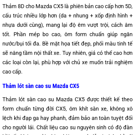
Thảm 8D cho Mazda CX5 là phiên bản cao cấp hơn 5D,
cấu trúc nhiều lớp hơn (da + nhung + xốp định hình +
nhựa dưới cùng), mang lại độ êm vượt trội, cách âm
tốt. Phần mép bo cao, ôm form chuẩn giúp ngăn
nước/bụi tối đa. Bề mặt họa tiết đẹp, phối màu tinh tế
sẽ nâng tầm nội thất xe. Tuy nhiên, giá có thể cao hơn
các loại còn lại, phù hợp với chủ xe muốn trải nghiệm
cao cấp.
Thảm lót sàn cao su Mazda CX5
Thảm lót sàn cao su Mazda CX5 được thiết kế theo
form chuẩn từng đời CX5, ôm khít sàn xe, không xô
lệch khi đạp ga hay phanh, đảm bảo an toàn tuyệt đối
cho người lái. Chất liệu cao su nguyên sinh có độ đàn