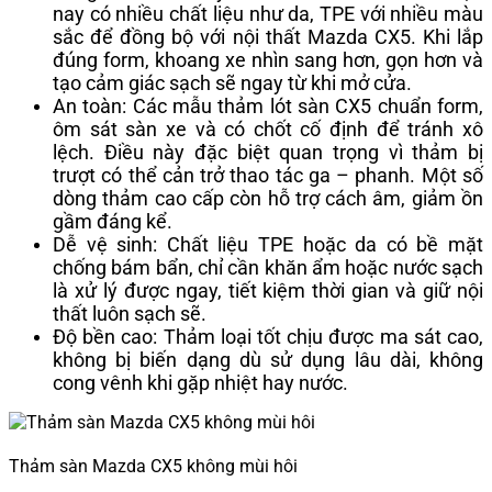
nay có nhiều chất liệu như da, TPE với nhiều màu
sắc để đồng bộ với nội thất Mazda CX5. Khi lắp
đúng form, khoang xe nhìn sang hơn, gọn hơn và
tạo cảm giác sạch sẽ ngay từ khi mở cửa.
An toàn: Các mẫu thảm lót sàn CX5 chuẩn form,
ôm sát sàn xe và có chốt cố định để tránh xô
lệch. Điều này đặc biệt quan trọng vì thảm bị
trượt có thể cản trở thao tác ga – phanh. Một số
dòng thảm cao cấp còn hỗ trợ cách âm, giảm ồn
gầm đáng kể.
Dễ vệ sinh: Chất liệu TPE hoặc da có bề mặt
chống bám bẩn, chỉ cần khăn ẩm hoặc nước sạch
là xử lý được ngay, tiết kiệm thời gian và giữ nội
thất luôn sạch sẽ.
Độ bền cao: Thảm loại tốt chịu được ma sát cao,
không bị biến dạng dù sử dụng lâu dài, không
cong vênh khi gặp nhiệt hay nước.
Thảm sàn Mazda CX5 không mùi hôi