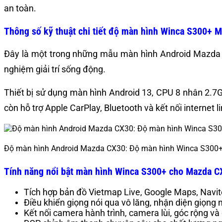
an toàn.
Thông số kỹ thuật chi tiết độ màn hình Winca S300+
Đây là một trong những mẫu màn hình Android Mazda CX3
nghiệm giải trí sống động.
Thiết bị sử dụng màn hình Android 13, CPU 8 nhân 2.7G
còn hỗ trợ Apple CarPlay, Bluetooth và kết nối internet 
Độ màn hình Android Mazda CX30: Độ màn hình Winca S300
Tính năng nổi bật màn hình Winca S300+ cho Mazda C
Tích hợp bản đồ Vietmap Live, Google Maps, Navit
Điều khiển giọng nói qua vô lăng, nhận diện giọng 
Kết nối camera hành trình, camera lùi, góc rộng và