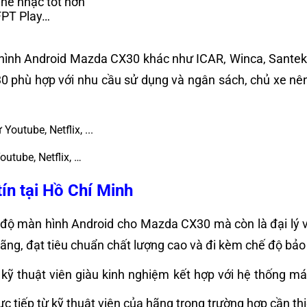
he nhạc tốt hơn
 FPT Play…
hình Android Mazda CX30 khác như ICAR, Winca, Santek,
 phù hợp với nhu cầu sử dụng và ngân sách, chủ xe nên
utube, Netflix, …
ín tại Hồ Chí Minh
đặt độ màn hình Android cho Mazda CX30 mà còn là đại l
hãng, đạt tiêu chuẩn chất lượng cao và đi kèm chế độ 
ũ kỹ thuật viên giàu kinh nghiệm kết hợp với hệ thống 
ực tiếp từ kỹ thuật viên của hãng trong trường hợp cần t