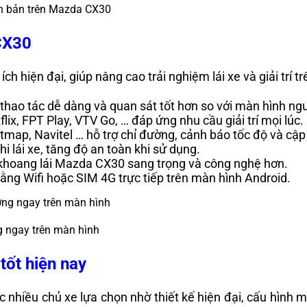
n bản trên Mazda CX30
CX30
hiện đại, giúp nâng cao trải nghiệm lái xe và giải trí tr
n, thao tác dễ dàng và quan sát tốt hơn so với màn hình n
tflix, FPT Play, VTV Go, … đáp ứng nhu cầu giải trí mọi lúc.
map, Navitel … hỗ trợ chỉ đường, cảnh báo tốc độ và cập
hi lái xe, tăng độ an toàn khi sử dụng.
p khoang lái Mazda CX30 sang trọng và công nghệ hơn.
bằng Wifi hoặc SIM 4G trực tiếp trên màn hình Android.
 ngay trên màn hình
ốt hiện nay
iều chủ xe lựa chọn nhờ thiết kế hiện đại, cấu hình mạ