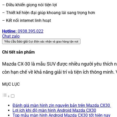
– Điều khiển giọng nói tiện lợi
– Thiết kế hiện đại giúp khoang lái sang trọng hơn
– Kết nối internet linh hoạt
Hotline:
0938.395.022
Chat zalo
Yêu cầu báo giá
Gọi điện xác nhận và giao hàng tận nơi
Chi tiết sản phẩm
Mazda CX-30 là mẫu SUV được nhiều người yêu thích nhờ 
còn hạn chế về khả năng giải trí và tiện ích thông minh
MỤC LỤC
Đánh giá màn hình zin nguyên bản trên Mazda CX30
Lợi ích khi độ màn hình Android Mazda CX30
Top mẫu màn hình Android Mazda CX30 tốt hiện nay