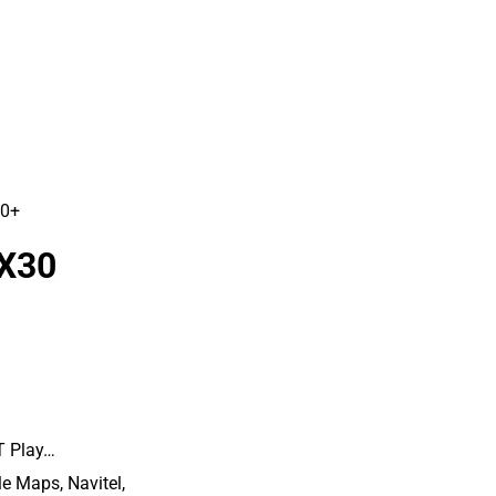
CX30
PT Play…
e Maps, Navitel,