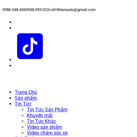
0986.548.436
0938.395.022
cskhthienauto@gmail.com
Trang Chủ
Sản phẩm
Tin Tức
Tin Tức Sản Phẩm
Khuyến mãi
Tin Tức Khác
Video sản phẩm
Video chăm sóc xe