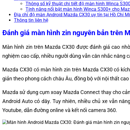
Thông số kỹ thuật chi tiết độ màn hình Winca S
Tính năng nổi bật màn hình Winca S300+ cho Ma
Địa chỉ độ màn Android Mazda CX30 uy tín tại Hồ Chí M
Thông tin liên hệ
Đánh giá màn hình zin nguyên bản trên
Màn hình zin trên Mazda CX30 được đánh giá cao nhờ t
nghiệm cao cấp, nhiều người dùng vẫn cân nhắc nâng cấ
Mazda CX30 có màn hình zin trên Mazda CX30 có kích thư
giản theo phong cách châu Âu, đồng bộ với nội thất cao
Mazda sử dụng cụm xoay Mazda Connect thay cho cảm ứn
Android Auto có dây.
Tuy nhiên, nhiều chủ xe vẫn nâ
Youtube, dẫn đường online và kết nối camera 360.