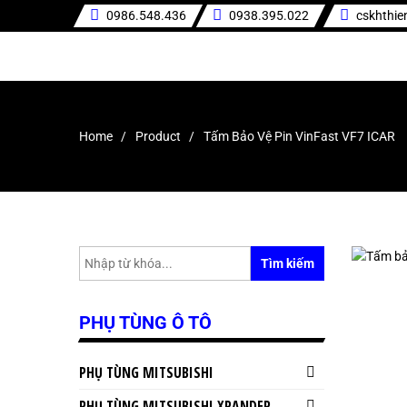
0986.548.436
0938.395.022
cskhthi
Home
Product
Tấm Bảo Vệ Pin VinFast VF7 ICAR
Tìm kiếm
PHỤ TÙNG Ô TÔ
PHỤ TÙNG MITSUBISHI
PHỤ TÙNG MITSUBISHI XPANDER