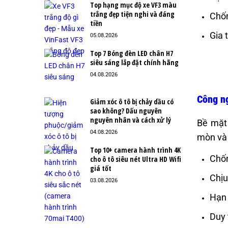
Top hạng mục độ xe VF3 màu
trắng đẹp tiện nghi và đáng
Chốn
tiền
Gia 
05.08.2026
Top 7 Bóng đèn LED chân H7
siêu sáng lắp đặt chính hãng
04.08.2026
Công ng
Giảm xóc ô tô bị chảy dầu có
sao không? Dấu nguyên
nguyên nhân và cách xử lý
Bề mặt 
04.08.2026
mòn và 
Top 10+ camera hành trình 4K
Chốn
cho ô tô siêu nét Ultra HD Wifi
giá tốt
Chịu
03.08.2026
Hạn 
Duy 