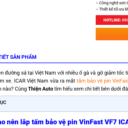
– Công nghệ sơn tĩ
– Thiết kế tối ưu 
HOTLINE:
093
TIẾT SẢN PHẨM
ện đường sá tại Việt Nam với nhiều ổ gà và gờ giảm tốc
ầm xe. ICAR Việt Nam vừa ra mắt
tấm bảo vệ pin VinF
m nào? Cùng
Thiện Auto
tìm hiểu xem chi tiết bên dưới đ
LỤC
ao nên lắp tấm bảo vệ pin VinFast VF7 I