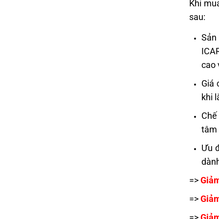
Khi mua
sau:
Sản 
ICAR
cao 
Giá 
khi 
Chế 
tâm 
Ưu đ
dành
=>
Giả
=>
Giảm
=>
Giả