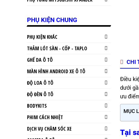
PHỤ KIỆN CHUNG
PHỤ KIỆN KHÁC
THẢM LÓT SÀN - CỐP - TAPLO
GHẾ DA Ô TÔ
CHI 
MÀN HÌNH ANDROID XE Ô TÔ
Điều ki
ĐỘ LOA Ô TÔ
dưới g
ĐỘ ĐÈN Ô TÔ
ưu điể
BODYKITS
MỤC 
PHIM CÁCH NHIỆT
DỊCH VỤ CHĂM SÓC XE
Tại s