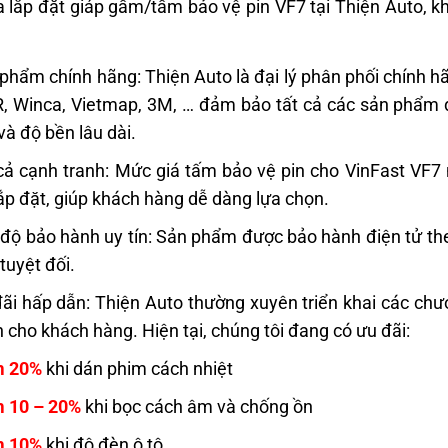
 lắp đặt giáp gầm/tấm bảo vệ pin VF7 tại Thiện Auto, 
phẩm chính hãng: Thiện Auto là đại lý phân phối chính 
, Winca, Vietmap, 3M, … đảm bảo tất cả các sản phẩm đ
và độ bền lâu dài.
cả cạnh tranh: Mức giá tấm bảo vệ pin cho VinFast VF7
lắp đặt, giúp khách hàng dễ dàng lựa chọn.
độ bảo hành uy tín: Sản phẩm được bảo hành điện tử th
tuyệt đối.
ãi hấp dẫn: Thiện Auto thường xuyên triển khai các chươn
 cho khách hàng. Hiện tại, chúng tôi đang có ưu đãi:
m 20%
khi dán phim cách nhiệt
 10 – 20%
khi bọc cách âm và chống ồn
m 10%
khi độ đèn ô tô