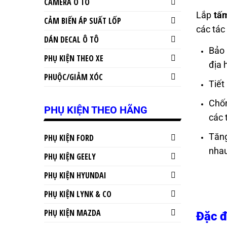
CAMERA Ô TÔ
Lắp
tấ
CẢM BIẾN ÁP SUẤT LỐP
các tác
DÁN DECAL Ô TÔ
Bảo 
PHỤ KIỆN THEO XE
địa 
PHUỘC/GIẢM XÓC
Tiết
Chốn
PHỤ KIỆN THEO HÃNG
các 
Tăng
PHỤ KIỆN FORD
nhau
PHỤ KIỆN GEELY
PHỤ KIỆN HYUNDAI
PHỤ KIỆN LYNK & CO
PHỤ KIỆN MAZDA
Đặc đ