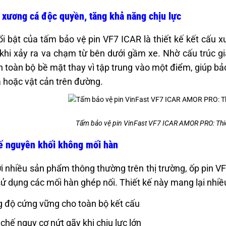
 xương cá độc quyền, tăng khả năng chịu lực
i bật của tấm bảo vệ pin VF7 ICAR là thiết kế kết cấu 
 khi xảy ra va chạm từ bên dưới gầm xe. Nhờ cấu trúc gi
n toàn bộ bề mặt thay vì tập trung vào một điểm, giúp bả
à hoặc vật cản trên đường.
Tấm bảo vệ pin VinFast VF7 ICAR AMOR PRO: Thi
kế nguyên khối không mối hàn
i nhiều sản phẩm thông thường trên thị trường, ốp pin V
ử dụng các mối hàn ghép nối. Thiết kế này mang lại nhi
 độ cứng vững cho toàn bộ kết cấu
chế nguy cơ nứt gãy khi chịu lực lớn