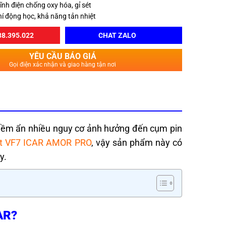
nh điện chống oxy hóa, gỉ sét
khí động học, khả năng tản nhiệt
8.395.022
CHAT ZALO
YÊU CẦU BÁO GIÁ
Gọi điện xác nhận và giao hàng tận nơi
 tiềm ẩn nhiều nguy cơ ảnh hưởng đến cụm pin
ast VF7 ICAR AMOR PRO
, vậy sản phẩm này có
ây.
CAR?