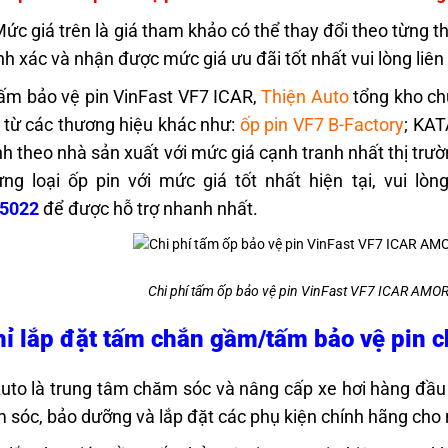
Mức giá trên là giá tham khảo có thể thay đổi theo từng 
nh xác và nhận được mức giá ưu đãi tốt nhất vui lòng liên
ấm bảo vệ pin VinFast VF7 ICAR,
Thiện Auto
tổng kho ch
i từ các thương hiệu khác như:
ốp pin VF7 B-Factory
; KAT
h theo nhà sản xuất với mức giá cạnh tranh nhất thị trườ
ng loại ốp pin với mức giá tốt nhất hiện tại, vui lò
5022
để được hỗ trợ nhanh nhất.
Chi phí tấm ốp bảo vệ pin VinFast VF7 ICAR AMO
hỉ lắp đặt tấm chắn gầm/tấm bảo vệ pin
Auto
là trung tâm chăm sóc và nâng cấp xe hơi hàng đầu 
 sóc, bảo dưỡng và lắp đặt các phụ kiện chính hãng cho