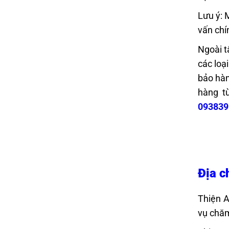
Lưu ý: 
vấn chí
Ngoài t
các loạ
bảo hàn
hàng từ
093839
Địa c
Thiện 
vụ chăm