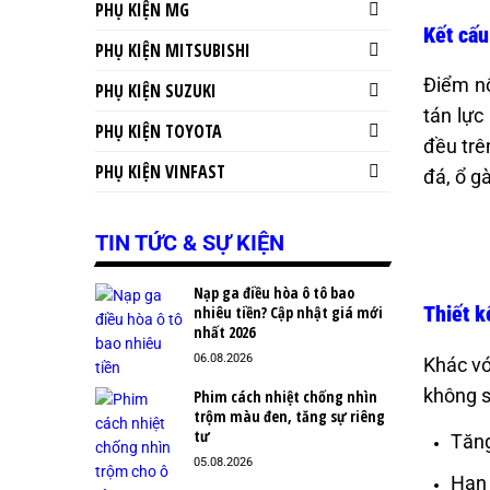
PHỤ KIỆN MG
Kết cấu
PHỤ KIỆN MITSUBISHI
Điểm nổ
PHỤ KIỆN SUZUKI
tán lực
PHỤ KIỆN TOYOTA
đều trê
PHỤ KIỆN VINFAST
đá, ổ g
TIN TỨC & SỰ KIỆN
Nạp ga điều hòa ô tô bao
Thiết 
nhiêu tiền? Cập nhật giá mới
nhất 2026
06.08.2026
Khác vớ
không s
Phim cách nhiệt chống nhìn
trộm màu đen, tăng sự riêng
tư
Tăng
05.08.2026
Hạn 