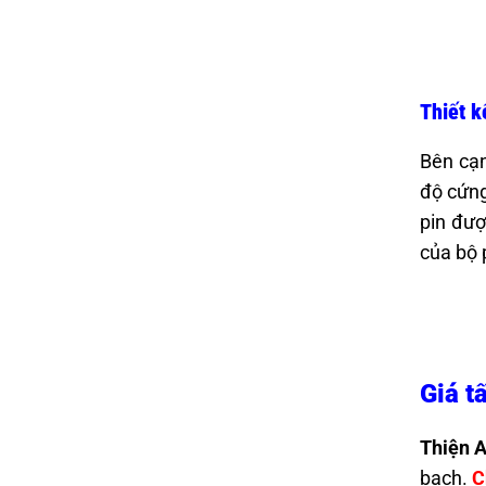
Thiết k
Bên cạn
độ cứng
pin đượ
của bộ 
Giá t
Thiện A
bạch.
C