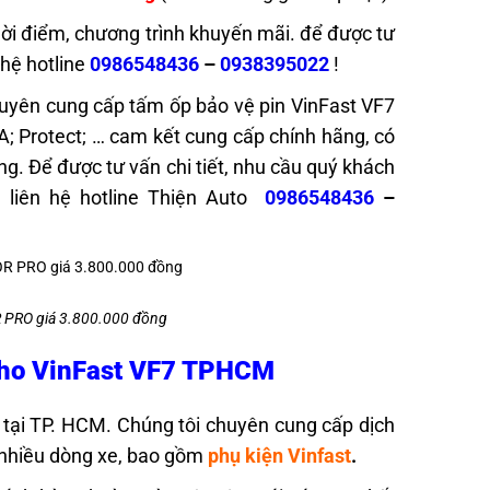
thời điểm, chương trình khuyến mãi. để được tư
 hệ hotline
0986548436
–
0938395022
!
uyên cung cấp tấm ốp bảo vệ pin VinFast VF7
A; Protect; … cam kết cung cấp chính hãng, có
ng. Để được tư vấn chi tiết, nhu cầu quý khách
ng liên hệ hotline Thiện Auto
0986548436
–
R PRO giá 3.800.000 đồng
 cho VinFast VF7 TPHCM
tại TP. HCM. Chúng tôi chuyên cung cấp dịch
 nhiều dòng xe, bao gồm
phụ kiện Vinfast
.