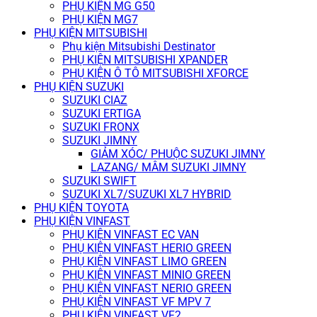
PHỤ KIỆN MG G50
PHỤ KIỆN MG7
PHỤ KIỆN MITSUBISHI
Phụ kiện Mitsubishi Destinator
PHỤ KIỆN MITSUBISHI XPANDER
PHỤ KIỆN Ô TÔ MITSUBISHI XFORCE
PHỤ KIỆN SUZUKI
SUZUKI CIAZ
SUZUKI ERTIGA
SUZUKI FRONX
SUZUKI JIMNY
GIẢM XÓC/ PHUỘC SUZUKI JIMNY
LAZANG/ MÂM SUZUKI JIMNY
SUZUKI SWIFT
SUZUKI XL7/SUZUKI XL7 HYBRID
PHỤ KIỆN TOYOTA
PHỤ KIỆN VINFAST
PHỤ KIỆN VINFAST EC VAN
PHỤ KIỆN VINFAST HERIO GREEN
PHỤ KIỆN VINFAST LIMO GREEN
PHỤ KIỆN VINFAST MINIO GREEN
PHỤ KIỆN VINFAST NERIO GREEN
PHỤ KIỆN VINFAST VF MPV 7
PHỤ KIỆN VINFAST VF2