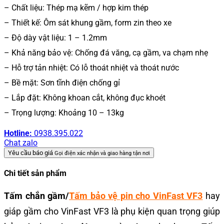
– Chất liệu: Thép mạ kẽm / hợp kim thép
– Thiết kế: Ôm sát khung gầm, form zin theo xe
– Độ dày vật liệu: 1 – 1.2mm
– Khả năng bảo vệ: Chống đá văng, cạ gầm, va chạm nhẹ
– Hỗ trợ tản nhiệt: Có lỗ thoát nhiệt và thoát nước
– Bề mặt: Sơn tĩnh điện chống gỉ
– Lắp đặt: Không khoan cắt, không đục khoét
– Trọng lượng: Khoảng 10 – 13kg
Hotline:
0938.395.022
Chat zalo
Yêu cầu báo giá
Gọi điện xác nhận và giao hàng tận nơi
Chi tiết sản phẩm
Tấm chắn gầm/
Tấm bảo vệ pin cho VinFast VF3
hay
giáp gầm cho VinFast VF3 là phụ kiện quan trọng giúp