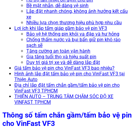
Bề mặt nhẵn, dễ dàng vệ sinh
Lắp đặt nhanh chóng, không ảnh hưởng kết cấu
xe
Nhiều lựa chọn thương hiệu phù hợp nhu cầu
Lợi ích khi lắp tấm giáp gầm bảo vệ pin VF3
Bảo vệ hệ thống pin khỏi va đập và hư hỏng
Chống thấm nước và bụi bẩn giữ pin khô ráo
sạch sẽ
Tăng cường an toàn vận hành
Gia tăng tuổi thọ và hiệu suất pin
Duy trì giá trị xe và dễ dàng lắp đặt
Giá tấm bảo vệ pin cho VinFast VF3 bao nhiêu?
Hình ảnh lắp đặt tấm bảo vệ pin cho VinFast VF3 tại
Thiện Auto
Địa chỉ lắp đặt tấm chắn gầm/tấm bảo vệ pin cho
VinFast VF3 TPHCM
THIỆN AUTO – TRUNG TÂM CHĂM SÓC ĐỘ XE
VINFAST TPHCM
Thông số tấm chắn gầm/tấm bảo vệ pin
cho VinFast VF3