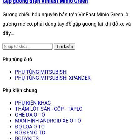
Gập gương điện Vinfast Minio Green
Gương chiếu hậu nguyên bản trên VinFast Minio Green là
gương mở cơ, phải dùng tay để gập gương lại khi đỗ xe và
đẩy…
Tìm kiếm
Phụ tùng ô tô
PHỤ TÙNG MITSUBISHI
PHỤ TÙNG MITSUBISHI XPANDER
Phụ kiện chung
PHỤ KIỆN KHÁC
THẢM LÓT SÀN - CỐP - TAPLO
GHẾ DA Ô TÔ
MÀN HÌNH ANDROID XE Ô TÔ
ĐỘ LOA Ô TÔ
ĐỘ ĐÈN Ô TÔ
BODYKITS