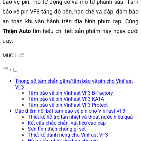
bảo vệ pin, mô tơ động cơ và mô tơ phanh sau. Tấm
bảo vệ pin VF3 tăng độ bền, hạn chế va đập, đảm bảo
an toàn khi vận hành trên địa hình phức tạp. Cùng
Thiện Auto
tìm hiểu chi tiết sản phẩm này ngay dưới
đây.
MỤC LỤC
Thông số tấm chắn gầm/tấm bảo vệ pin cho VinFast
VF3
Tấm bảo vệ pin VinFast VF3 B-Factory
Tấm bảo vệ pin VinFast VF3 KATA
Tấm bảo vệ pin VinFast VF3 Protect
Đặc điểm nổi bật tấm bảo vệ pin cho VinFast VF3
Thiết kế hỗ trợ tản nhiệt và thoát nước hiệu quả
Kết cấu chắc chắn, vật liệu cao cấp
Sơn tĩnh điện chống gỉ sét
Thiết kế dành riêng cho VinFast VF3
Hỗ trợ tản nhiệt ổn định cho pin