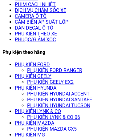
PHIM CÁCH NHIỆT
DỊCH VỤ CHĂM SÓC XE
CAMERA Ô TÔ
CẢM BIẾN ÁP SUẤT LỐP
DÁN DECAL Ô TÔ
PHỤ KIỆN THEO XE
PHUỘC/GIẢM XÓC
Phụ kiện theo hãng
PHỤ KIỆN FORD
PHỤ KIỆN FORD RANGER
PHỤ KIỆN GEELY
PHỤ KIỆN GEELY EX2
PHỤ KIỆN HYUNDAI
PHỤ KIỆN HYUNDAI ACCENT
PHỤ KIỆN HYUNDAI SANTAFE
PHỤ KIỆN HYUNDAI TUCSON
PHỤ KIỆN LYNK & CO
PHỤ KIỆN LYNK & CO 06
PHỤ KIỆN MAZDA
PHỤ KIỆN MAZDA CX5
PHỤ KIỆN MG