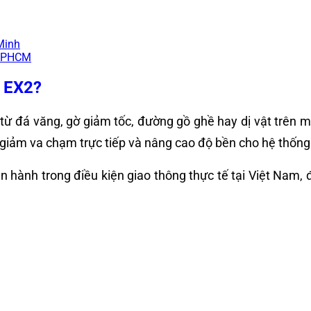
Minh
TPHCM
y EX2?
 đá văng, gờ giảm tốc, đường gồ ghề hay dị vật trên mặ
ợ giảm va chạm trực tiếp và nâng cao độ bền cho hệ thốn
 hành trong điều kiện giao thông thực tế tại Việt Nam, đ