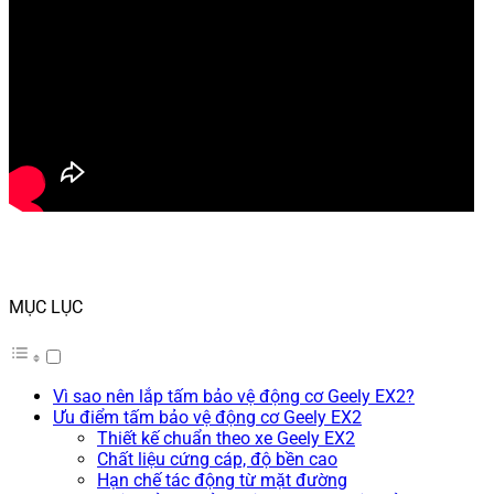
MỤC LỤC
Vì sao nên lắp tấm bảo vệ động cơ Geely EX2?
Ưu điểm tấm bảo vệ động cơ Geely EX2
Thiết kế chuẩn theo xe Geely EX2
Chất liệu cứng cáp, độ bền cao
Hạn chế tác động từ mặt đường