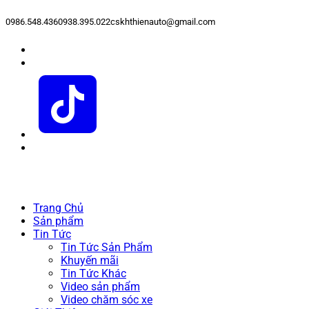
0986.548.436
0938.395.022
cskhthienauto@gmail.com
Trang Chủ
Sản phẩm
Tin Tức
Tin Tức Sản Phẩm
Khuyến mãi
Tin Tức Khác
Video sản phẩm
Video chăm sóc xe