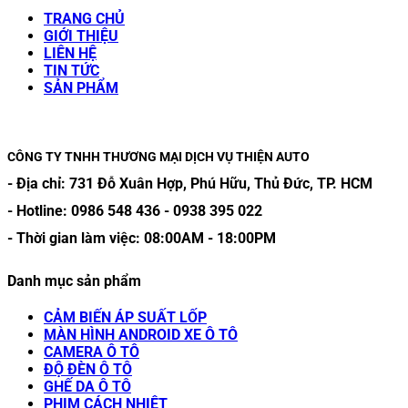
TRANG CHỦ
GIỚI THIỆU
LIÊN HỆ
TIN TỨC
SẢN PHẨM
CÔNG TY TNHH THƯƠNG MẠI DỊCH VỤ THIỆN AUTO
- Địa chỉ:
731 Đỗ Xuân Hợp, Phú Hữu, Thủ Đức, TP. HCM
- Hotline:
0986 548 436
-
0938 395 022
- Thời gian làm việc:
08:00AM
-
18:00PM
Danh mục sản phẩm
CẢM BIẾN ÁP SUẤT LỐP
MÀN HÌNH ANDROID XE Ô TÔ
CAMERA Ô TÔ
ĐỘ ĐÈN Ô TÔ
GHẾ DA Ô TÔ
PHIM CÁCH NHIỆT