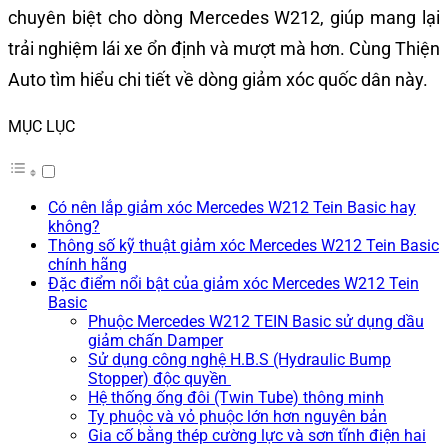
chuyên biệt cho dòng Mercedes W212, giúp mang lại
trải nghiệm lái xe ổn định và mượt mà hơn. Cùng Thiện
Auto tìm hiểu chi tiết về dòng giảm xóc quốc dân này.
MỤC LỤC
Có nên lắp giảm xóc Mercedes W212 Tein Basic hay
không?
Thông số kỹ thuật giảm xóc Mercedes W212 Tein Basic
chính hãng
Đặc điểm nổi bật của giảm xóc Mercedes W212 Tein
Basic
Phuộc Mercedes W212 TEIN Basic sử dụng dầu
giảm chấn Damper
Sử dụng công nghệ H.B.S (Hydraulic Bump
Stopper) độc quyền
Hệ thống ống đôi (Twin Tube) thông minh
Ty phuộc và vỏ phuộc lớn hơn nguyên bản
Gia cố bằng thép cường lực và sơn tĩnh điện hai