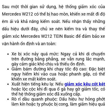
Sau một thời gian sử dụng, hệ thống giảm xóc của
Mercedes W212 có thể bị hao mòn, khiến xe mất đi độ
êm ái và khả năng kiểm soát. Nếu nhận thấy những
dấu hiệu dưới đây, chủ xe nên kiểm tra và thay thế
giảm xóc Mercedes W212 TEIN Basic để đảm bảo xe
vận hành ổn định và an toàn:
Xe bị xóc nảy quá mức: Ngay cả khi di chuyển
trên đường bằng phẳng, xe vẫn rung lắc mạnh,
gây cảm giác khó chịu và thiếu ổn định.
Giảm bám đường khi chạy tốc độ cao: Đặc biệt
nguy hiểm khi vào cua hoặc phanh gấp, có thể
khiến xe mất kiểm soát.
Xuất hiện tiếng kêu lạ: Nếu
giảm xóc kêu cót két
hoặc lộc cộc khi đi qua ổ gà hay gờ giảm tốc, có
thể hệ thống giảm xóc đã xuống cấp.
Rò rỉ dầu quanh phuộc: Dấu hiệu hư hỏng phớt
làm kín hoặc ty phuộc bị cong, làm giảm hiệu quả