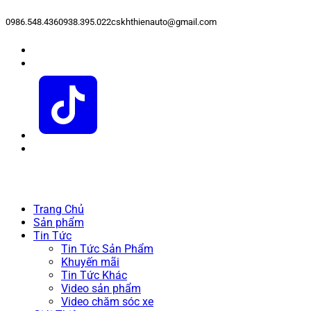
0986.548.436
0938.395.022
cskhthienauto@gmail.com
Trang Chủ
Sản phẩm
Tin Tức
Tin Tức Sản Phẩm
Khuyến mãi
Tin Tức Khác
Video sản phẩm
Video chăm sóc xe