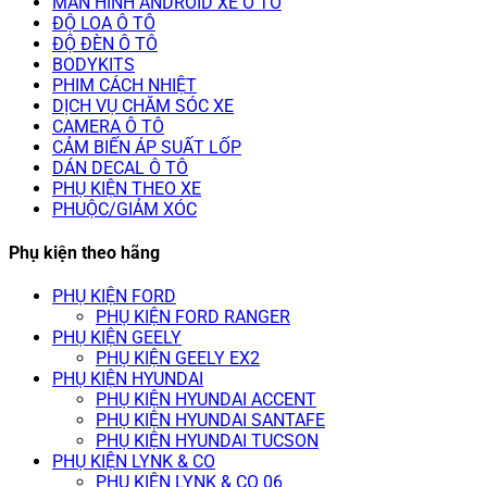
MÀN HÌNH ANDROID XE Ô TÔ
ĐỘ LOA Ô TÔ
ĐỘ ĐÈN Ô TÔ
BODYKITS
PHIM CÁCH NHIỆT
DỊCH VỤ CHĂM SÓC XE
CAMERA Ô TÔ
CẢM BIẾN ÁP SUẤT LỐP
DÁN DECAL Ô TÔ
PHỤ KIỆN THEO XE
PHUỘC/GIẢM XÓC
Phụ kiện theo hãng
PHỤ KIỆN FORD
PHỤ KIỆN FORD RANGER
PHỤ KIỆN GEELY
PHỤ KIỆN GEELY EX2
PHỤ KIỆN HYUNDAI
PHỤ KIỆN HYUNDAI ACCENT
PHỤ KIỆN HYUNDAI SANTAFE
PHỤ KIỆN HYUNDAI TUCSON
PHỤ KIỆN LYNK & CO
PHỤ KIỆN LYNK & CO 06