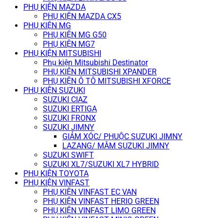
PHỤ KIỆN MAZDA
PHỤ KIỆN MAZDA CX5
PHỤ KIỆN MG
PHỤ KIỆN MG G50
PHỤ KIỆN MG7
PHỤ KIỆN MITSUBISHI
Phụ kiện Mitsubishi Destinator
PHỤ KIỆN MITSUBISHI XPANDER
PHỤ KIỆN Ô TÔ MITSUBISHI XFORCE
PHỤ KIỆN SUZUKI
SUZUKI CIAZ
SUZUKI ERTIGA
SUZUKI FRONX
SUZUKI JIMNY
GIẢM XÓC/ PHUỘC SUZUKI JIMNY
LAZANG/ MÂM SUZUKI JIMNY
SUZUKI SWIFT
SUZUKI XL7/SUZUKI XL7 HYBRID
PHỤ KIỆN TOYOTA
PHỤ KIỆN VINFAST
PHỤ KIỆN VINFAST EC VAN
PHỤ KIỆN VINFAST HERIO GREEN
PHỤ KIỆN VINFAST LIMO GREEN