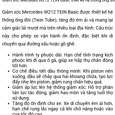
Giảm xóc Mercedes W212 TEIN Basic thiết kế hệ thống ống đô
Giảm xóc Mercedes W212 TEIN Basic được thiết kế hệ
thống ống đôi (Twin Tube), tăng độ êm ái và mang lại
cảm giác lái mượt mà trên nhiều loại địa hình. Cấu trúc
này cho phép xe vận hành ổn định, đặc biệt khi di
chuyển qua đường xấu hoặc gồ ghề.
Hành trình ty phuộc dài: Hạn chế tình trạng kịch
phuộc khi đi qua ổ gà, giúp xe hấp thụ chấn động
tốt hơn.
Cơ chế điều tiết dầu thông minh: Khi piston nén
xuống, dầu sẽ chảy qua hai khoang chứa, tạo lực
đẩy nhẹ lên piston, giảm rung chấn hiệu quả.
Giảm áp lực lên hệ thống giảm xóc: Hỗ trợ phân
tán lực tác động, giảm hao mòn và tăng tuổi thọ
sử dụng.
Tăng độ ổn định cho xe: Xe di chuyển êm ái hơn,
hạn chế rung lắc ngay cả khi chở nặng hoặc vào
cua tốc độ cao.