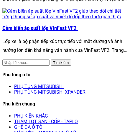
Cảm biến áp suất lốp VinFast VF2
Lốp xe là bộ phận tiếp xúc trực tiếp với mặt đường và ảnh
hưởng lớn đến khả năng vận hành của VinFast VF2. Trang…
Tìm kiếm
Phụ tùng ô tô
PHỤ TÙNG MITSUBISHI
PHỤ TÙNG MITSUBISHI XPANDER
Phụ kiện chung
PHỤ KIỆN KHÁC
THẢM LÓT SÀN - CỐP - TAPLO
GHẾ DA Ô TÔ