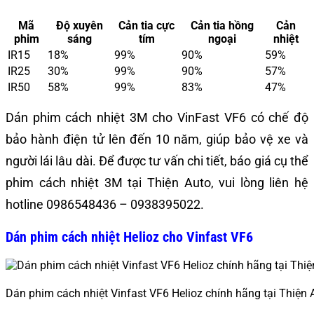
Mã
Độ xuyên
Cản tia cực
Cản tia hồng
Cản
phim
sáng
tím
ngoại
nhiệt
IR15
18%
99%
90%
59%
IR25
30%
99%
90%
57%
IR50
58%
99%
83%
47%
Dán phim cách nhiệt 3M cho VinFast VF6 có chế độ
bảo hành điện tử lên đến 10 năm, giúp bảo vệ xe và
người lái lâu dài. Để được tư vấn chi tiết, báo giá cụ thể
phim cách nhiệt 3M tại Thiện Auto, vui lòng liên hệ
hotline 0986548436 – 0938395022.
Dán phim cách nhiệt Helioz cho Vinfast VF6
Dán phim cách nhiệt Vinfast VF6 Helioz chính hãng tại Thiện 