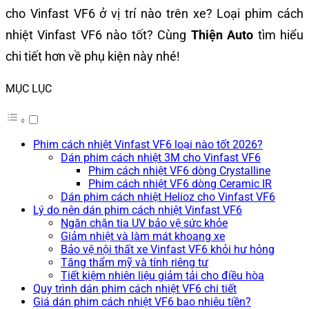
cho Vinfast VF6 ở vị trí nào trên xe? Loại phim cách
nhiệt Vinfast VF6 nào tốt? Cùng
Thiện Auto
tìm hiểu
chi tiết hơn về phụ kiện này nhé!
MỤC LỤC
Phim cách nhiệt Vinfast VF6 loại nào tốt 2026?
Dán phim cách nhiệt 3M cho Vinfast VF6
Phim cách nhiệt VF6 dòng Crystalline
Phim cách nhiệt VF6 dòng Ceramic IR
Dán phim cách nhiệt Helioz cho Vinfast VF6
Lý do nên dán phim cách nhiệt Vinfast VF6
Ngăn chặn tia UV bảo vệ sức khỏe
Giảm nhiệt và làm mát khoang xe
Bảo vệ nội thất xe Vinfast VF6 khỏi hư hỏng
Tăng thẩm mỹ và tính riêng tư
Tiết kiệm nhiên liệu giảm tải cho điều hòa
Quy trình dán phim cách nhiệt VF6 chi tiết
Giá dán phim cách nhiệt VF6 bao nhiêu tiền?