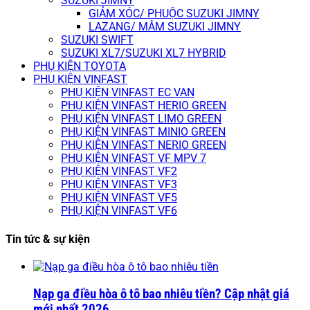
SUZUKI JIMNY
GIẢM XÓC/ PHUỘC SUZUKI JIMNY
LAZANG/ MÂM SUZUKI JIMNY
SUZUKI SWIFT
SUZUKI XL7/SUZUKI XL7 HYBRID
PHỤ KIỆN TOYOTA
PHỤ KIỆN VINFAST
PHỤ KIỆN VINFAST EC VAN
PHỤ KIỆN VINFAST HERIO GREEN
PHỤ KIỆN VINFAST LIMO GREEN
PHỤ KIỆN VINFAST MINIO GREEN
PHỤ KIỆN VINFAST NERIO GREEN
PHỤ KIỆN VINFAST VF MPV 7
PHỤ KIỆN VINFAST VF2
PHỤ KIỆN VINFAST VF3
PHỤ KIỆN VINFAST VF5
PHỤ KIỆN VINFAST VF6
Tin tức & sự kiện
Nạp ga điều hòa ô tô bao nhiêu tiền? Cập nhật giá
mới nhất 2026