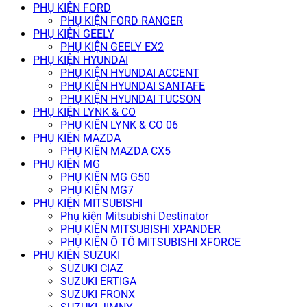
PHỤ KIỆN FORD
PHỤ KIỆN FORD RANGER
PHỤ KIỆN GEELY
PHỤ KIỆN GEELY EX2
PHỤ KIỆN HYUNDAI
PHỤ KIỆN HYUNDAI ACCENT
PHỤ KIỆN HYUNDAI SANTAFE
PHỤ KIỆN HYUNDAI TUCSON
PHỤ KIỆN LYNK & CO
PHỤ KIỆN LYNK & CO 06
PHỤ KIỆN MAZDA
PHỤ KIỆN MAZDA CX5
PHỤ KIỆN MG
PHỤ KIỆN MG G50
PHỤ KIỆN MG7
PHỤ KIỆN MITSUBISHI
Phụ kiện Mitsubishi Destinator
PHỤ KIỆN MITSUBISHI XPANDER
PHỤ KIỆN Ô TÔ MITSUBISHI XFORCE
PHỤ KIỆN SUZUKI
SUZUKI CIAZ
SUZUKI ERTIGA
SUZUKI FRONX