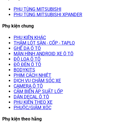
PHỤ TÙNG MITSUBISHI
PHỤ TÙNG MITSUBISHI XPANDER
Phụ kiện chung
PHỤ KIỆN KHÁC
THẢM LÓT SÀN - CỐP - TAPLO
GHẾ DA Ô TÔ
MÀN HÌNH ANDROID XE Ô TÔ
ĐỘ LOA Ô TÔ
ĐỘ ĐÈN Ô TÔ
BODYKITS
PHIM CÁCH NHIỆT
DỊCH VỤ CHĂM SÓC XE
CAMERA Ô TÔ
CẢM BIẾN ÁP SUẤT LỐP
DÁN DECAL Ô TÔ
PHỤ KIỆN THEO XE
PHUỘC/GIẢM XÓC
Phụ kiện theo hãng