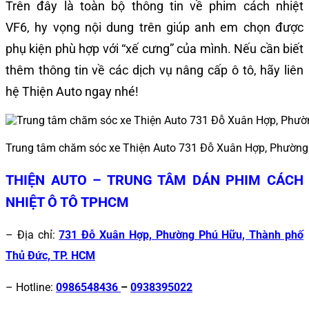
Trên đây là toàn bộ thông tin về phim cách nhiệt
VF6,
hy vọng nội dung trên giúp anh em chọn được
phụ kiện phù hợp với “xế cưng” của mình. Nếu cần biết
thêm thông tin về các dịch vụ nâng cấp ô tô, hãy liên
hệ Thiện Auto ngay nhé!
Trung tâm chăm sóc xe Thiện Auto 731 Đỗ Xuân Hợp, Phường
THIỆN AUTO – TRUNG TÂM DÁN PHIM CÁCH
NHIỆT Ô TÔ TPHCM
– Địa chỉ:
731 Đỗ Xuân Hợp, Phường Phú Hữu, Thành phố
Thủ Đức, TP. HCM
– Hotline:
0986548436
–
0938395022