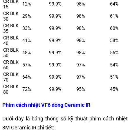
CR BLK
12%
99.9%
98%
64%
15
CR BLK
29%
99.9%
98%
61%
30
CR BLK
33%
99.9%
98%
60%
35
CR BLK
41%
99.9%
98%
58%
40
CR BLK
48%
99.9%
98%
56%
50
CR BLK
57%
99.9%
97%
54%
60
CR BLK
64%
99.9%
97%
51%
70
CR BLK
72%
99.9%
95%
45%
80
Phim cách nhiệt VF6 dòng Ceramic IR
Dưới đây là bảng thông số kỹ thuật phim cách nhiệt
3M Ceramic IR chi tiết: