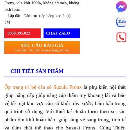
Fronx, vừa khít 100%, không hở mép,
không lệch form.
– Lắp đặt: Dán trực tiếp bằng keo 2 mặt
3M
0938.395.022
CHAT ZALO
YÊU CẦU BÁO GIÁ
Gọi điện xác nhận và giao hàng tận nơi
CHI TIẾT SẢN PHẨM
Ốp trang trí bệ cần số Suzuki Fronx
là phụ kiện nội
thất giúp nâng cấp giúp nâng cấp thẩm mỹ khoang
lái và bảo vệ bề mặt khu vực cần số khỏi trầy xước,
bám bẩn trong quá trình sử dụng. Với thiết kế chuẩn
form theo xe, sản phẩm ôm khít hoàn hảo, giúp tăng
vẻ sang trọng, tinh tế và đậm chất thể thao cho