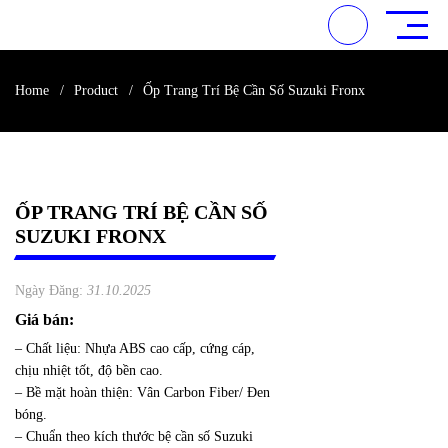
Home
Product
Ốp Trang Trí Bệ Cần Số Suzuki Fronx
ỐP TRANG TRÍ BỆ CẦN SỐ
SUZUKI FRONX
Ngày Đăng:
31.10.2025
Giá bán:
– Chất liệu: Nhựa ABS cao cấp, cứng cáp,
chịu nhiệt tốt, độ bền cao.
– Bề mặt hoàn thiện: Vân Carbon Fiber/
Đen bóng.
– Chuẩn theo kích thước bệ cần số Suzuki