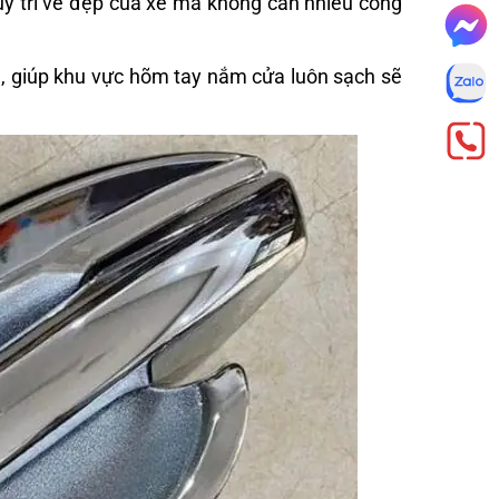
uy trì vẻ đẹp của xe mà không cần nhiều công
ẩn, giúp khu vực hõm tay nắm cửa luôn sạch sẽ