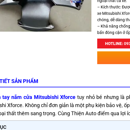
ngoại thất cả xe.
– Kích thước: Đượ
xe Mitsubishi Xfo
chóng, dễ dàng th
– Khả năng chống 
bẩn đóng cặn ở ốp
HOTLINE:
093
 TIẾT SẢN PHẨM
 tay nắm cửa Mitsubishi Xforce
tuy nhỏ bé nhưng là ph
shi Xforce. Không chỉ đơn giản là một phụ kiện bảo vệ, 
ại thất thêm sang trọng. Cùng Thiện Auto điểm qua lợi í
LỤC