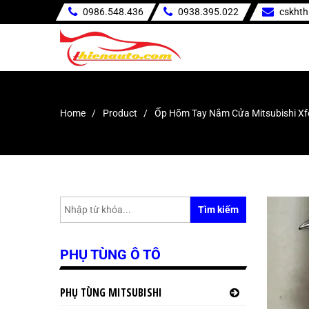
0986.548.436
0938.395.022
cskht
Home
Product
Ốp Hõm Tay Nắm Cửa Mitsubishi Xf
Tìm kiếm
PHỤ TÙNG Ô TÔ
PHỤ TÙNG MITSUBISHI