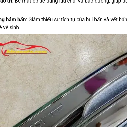
ảo trì
: Bề mặt ốp dễ dàng lau chùi và bảo dưỡng, giúp d
ng bám bẩn
: Giảm thiểu sự tích tụ của bụi bẩn và vết b
ễ vệ sinh.