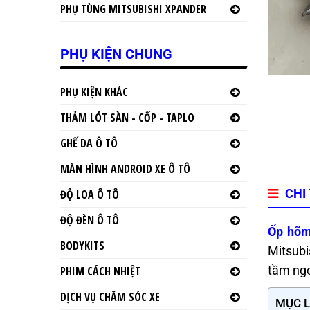
PHỤ TÙNG MITSUBISHI XPANDER
PHỤ KIỆN CHUNG
PHỤ KIỆN KHÁC
THẢM LÓT SÀN - CỐP - TAPLO
GHẾ DA Ô TÔ
MÀN HÌNH ANDROID XE Ô TÔ
CHI
ĐỘ LOA Ô TÔ
ĐỘ ĐÈN Ô TÔ
Ốp hõm
BODYKITS
Mitsubi
tầm ngo
PHIM CÁCH NHIỆT
DỊCH VỤ CHĂM SÓC XE
MỤC 