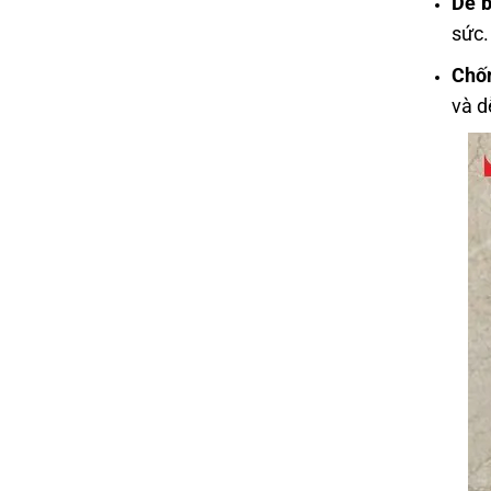
Dễ b
sức.
Chố
và d