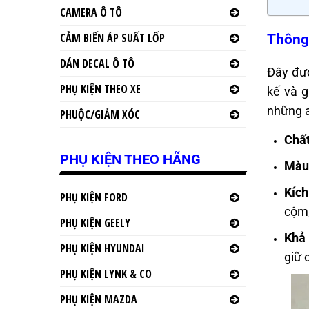
CAMERA Ô TÔ
CẢM BIẾN ÁP SUẤT LỐP
Thông 
DÁN DECAL Ô TÔ
Đây đượ
PHỤ KIỆN THEO XE
kế và g
những a
PHUỘC/GIẢM XÓC
Chất
PHỤ KIỆN THEO HÃNG
Màu
Kích
PHỤ KIỆN FORD
cộm,
PHỤ KIỆN GEELY
Khả
PHỤ KIỆN HYUNDAI
giữ 
PHỤ KIỆN LYNK & CO
PHỤ KIỆN MAZDA