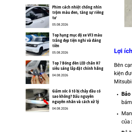
Phim cách nhiệt chống nhìn
trộm màu đen, tăng sự riêng
tư
05.08.2026
Top hạng mục độ xe VF3 màu
trắng đẹp tiện nghi và đáng
tiền
Lợi íc
05.08.2026
Top 7 Bóng đèn LED chân H7
Bên cạn
siêu sáng lắp đặt chính hãng
kiện đư
04.08.2026
Mitsubi
Giảm xóc ô tô bị chảy dầu có
Bảo
sao không? Dấu nguyên
nguyên nhân và cách xử lý
bám 
04.08.2026
Mang
của 