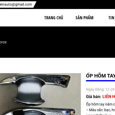
hienauto@gmail.com
TRANG CHỦ
SẢN PHẨM
TIN
orce
ỐP HÕM TA
Ngày Đăng:
12.09
Giá bán:
LIÊN H
Ốp hõm tay nắm cử
– Màu sắc: bạc, 