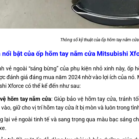
Thông số kỹ thuật của ốp hõm tay nắm cửa
h nổi bật của
ốp hõm tay nắm cửa Mitsubishi Xf
h vẻ ngoài “sáng bừng” của phụ kiện nhỏ xinh này, ốp 
ợc đánh giá đáng mua năm 2024 nhờ vào lợi ích của nó. M
shi Xforce có thể kể đến như sau:
 vệ hõm tay nắm cửa
: Giúp bảo vệ hõm tay cửa, tránh tố
vào, giữ cho vị trí hõm tay cửa ít bị mòn và luôn trong tìn
 lại vẻ ngoài tinh tế và sang trọng qua màu bạc sáng ch
xe.