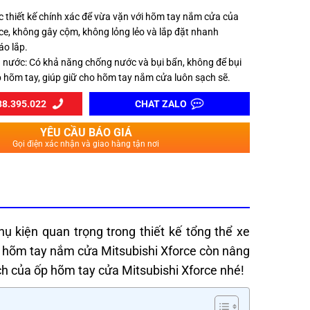
c thiết kế chính xác để vừa vặn với hõm tay nắm cửa của
rce, không gây cộm, không lỏng lẻo và lắp đặt nhanh
áo lắp.
nước: Có khả năng chống nước và bụi bẩn, không để bụi
 hõm tay, giúp giữ cho hõm tay nắm cửa luôn sạch sẽ.
8.395.022
CHAT ZALO
YÊU CẦU BÁO GIÁ
Gọi điện xác nhận và giao hàng tận nơi
ụ kiện quan trọng trong thiết kế tổng thể xe
ốp hõm tay nắm cửa Mitsubishi Xforce còn nâng
ch của ốp hõm tay cửa Mitsubishi Xforce nhé!