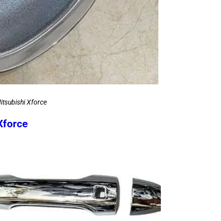
itsubishi Xforce
Xforce