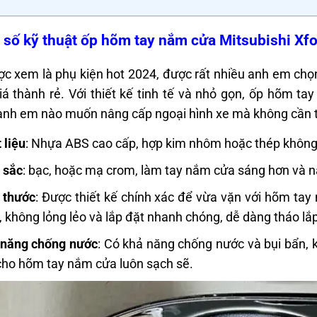
số kỹ thuật ốp hõm tay nắm cửa Mitsubishi Xf
c xem là phụ kiện hot 2024, được rất nhiều anh em chọn 
iá thành rẻ. Với thiết kế tinh tế và nhỏ gọn, ốp hõm ta
nh em nào muốn nâng cấp ngoại hình xe mà không cần tố
 liệu
: Nhựa ABS cao cấp, hợp kim nhôm hoặc thép không
 sắc
: bạc, hoặc mạ crom, làm tay nắm cửa sáng hơn và n
 thước
: Được thiết kế chính xác để vừa vặn với hõm tay
 không lỏng lẻo và lắp đặt nhanh chóng, dễ dàng tháo lắp
 năng chống nước
: Có khả năng chống nước và bụi bẩn, 
cho hõm tay nắm cửa luôn sạch sẽ.