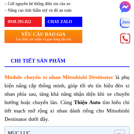
– Giữ nguyên hệ thống điện zin của xe
– Nâng cao tính thẩm mỹ và độ an toàn
0938.395.022
CHAT ZALO
YÊU CẦU BÁO GIÁ
Gọi điện xác nhận và giao hàng tận nơi
CHI TIẾT SẢN PHẨM
Module chuyển xi nhan Mitsubishi Destinator
là phụ
kiện nâng cấp thông minh, giúp tối ưu tín hiệu đèn xi
nhan phía sau, tăng khả năng nhận diện khi xe chuyển
hướng hoặc chuyển làn. Cùng
Thiện Auto
tìm hiểu chi
tiết mạch mở rộng xi nhan dành riêng cho Mitsubishi
Destinator dưới đây.
MỤC LỤC