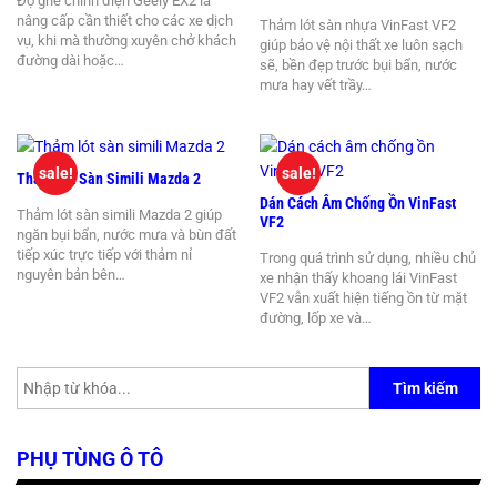
Độ ghế chỉnh điện Geely EX2 là
nâng cấp cần thiết cho các xe dịch
Thảm lót sàn nhựa VinFast VF2
vụ, khi mà thường xuyên chở khách
giúp bảo vệ nội thất xe luôn sạch
đường dài hoặc…
sẽ, bền đẹp trước bụi bẩn, nước
mưa hay vết trầy…
sale!
sale!
Thảm Lót Sàn Simili Mazda 2
Dán Cách Âm Chống Ồn VinFast
Thảm lót sàn simili Mazda 2 giúp
VF2
ngăn bụi bẩn, nước mưa và bùn đất
tiếp xúc trực tiếp với thảm nỉ
Trong quá trình sử dụng, nhiều chủ
nguyên bản bên…
xe nhận thấy khoang lái VinFast
VF2 vẫn xuất hiện tiếng ồn từ mặt
đường, lốp xe và…
Tìm kiếm
PHỤ TÙNG Ô TÔ