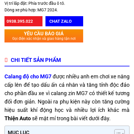
Vị trí lắp đặt: Phía trước đầu ô tô.
Dòng xe phù hợp: MG7 2024.
0938.395.022
CHAT ZALO
YÊU CẦU BÁO GIÁ
Gọi điện xác nhận và giao hàng tận nơi
CHI TIẾT SẢN PHẨM
Calang độ cho MG7
được nhiều anh em chơi xe nâng
cấp lên để tạo dấu ấn cá nhân và tăng tính độc đáo
cho phần đầu xe vì calang zin MG7 có thiết kế tương
đối đơn giản. Ngoài ra phụ kiện này còn tăng cường
hiệu suất khí động học và nhiều lợi ích khác mà
Thiện Auto
sẽ mật mí trong bài viết dưới đây.
MỤC LỤC