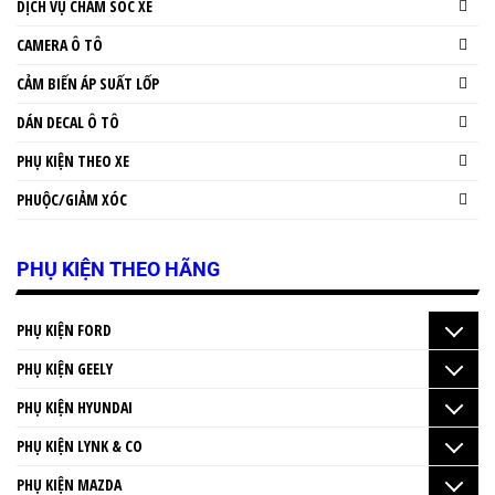
DỊCH VỤ CHĂM SÓC XE
CAMERA Ô TÔ
CẢM BIẾN ÁP SUẤT LỐP
DÁN DECAL Ô TÔ
PHỤ KIỆN THEO XE
PHUỘC/GIẢM XÓC
PHỤ KIỆN THEO HÃNG
PHỤ KIỆN FORD
PHỤ KIỆN GEELY
PHỤ KIỆN HYUNDAI
PHỤ KIỆN LYNK & CO
PHỤ KIỆN MAZDA