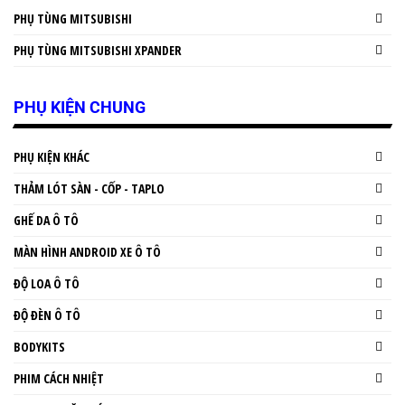
PHỤ TÙNG MITSUBISHI
PHỤ TÙNG MITSUBISHI XPANDER
PHỤ KIỆN CHUNG
PHỤ KIỆN KHÁC
THẢM LÓT SÀN - CỐP - TAPLO
GHẾ DA Ô TÔ
MÀN HÌNH ANDROID XE Ô TÔ
ĐỘ LOA Ô TÔ
ĐỘ ĐÈN Ô TÔ
BODYKITS
PHIM CÁCH NHIỆT