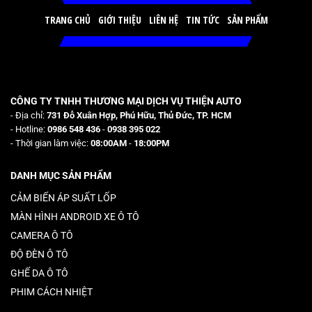
TRANG CHỦ
GIỚI THIỆU
LIÊN HỆ
TIN TỨC
SẢN PHẨM
CÔNG TY TNHH THƯƠNG MẠI DỊCH VỤ THIỆN AUTO
- Địa chỉ:
731 Đỗ Xuân Hợp, Phú Hữu, Thủ Đức, TP. HCM
- Hotline:
0986 548 436
-
0938 395 022
- Thời gian làm việc:
08:00AM
-
18:00PM
DANH MỤC SẢN PHẨM
CẢM BIẾN ÁP SUẤT LỐP
MÀN HÌNH ANDROID XE Ô TÔ
CAMERA Ô TÔ
ĐỘ ĐÈN Ô TÔ
GHẾ DA Ô TÔ
PHIM CÁCH NHIỆT