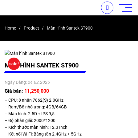
Home
Product
Màn Hình Santek ST900
sale!
MÀN HÌNH SANTEK ST900
Ngày Đăng:
24.02.2025
Giá bán:
11,250,000
– CPU: 8 nhân 7862(S) 2.0GHz
– Ram/Bộ nhớ trong: 4GB/64GB
– Màn hình: 2.5D + IPS 9,5
– Độ phân giải: 2000*1200
– Kích thước màn hình: 12.3 Inch
– Kết nối Wi-Fi: Băng tần 2.4GHz + 5GHz