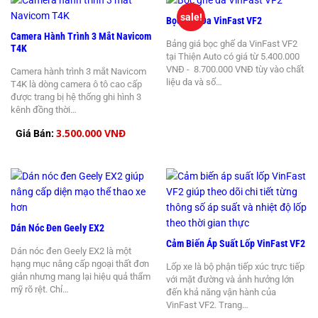
sale!
Bọc Ghế Da VinFast VF2
Camera Hành Trình 3 Mắt Navicom
Bảng giá bọc ghế da VinFast VF2
T4K
tại Thiện Auto có giá từ 5.400.000
VNĐ - 8.700.000 VNĐ tùy vào chất
Camera hành trình 3 mắt Navicom
liệu da và số…
T4K là dòng camera ô tô cao cấp
được trang bị hệ thống ghi hình 3
kênh đồng thời…
3.500.000 VNĐ
Giá Bán:
Dán Nóc Đen Geely EX2
Cảm Biến Áp Suất Lốp VinFast VF2
Dán nóc đen Geely EX2 là một
hạng mục nâng cấp ngoại thất đơn
Lốp xe là bộ phận tiếp xúc trực tiếp
giản nhưng mang lại hiệu quả thẩm
với mặt đường và ảnh hưởng lớn
mỹ rõ rệt. Chỉ…
đến khả năng vận hành của
VinFast VF2. Trang…