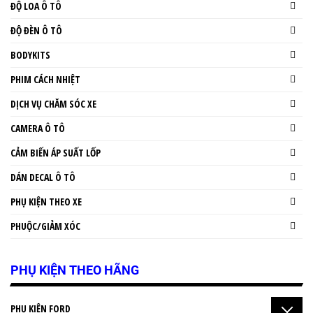
ĐỘ LOA Ô TÔ
ĐỘ ĐÈN Ô TÔ
BODYKITS
PHIM CÁCH NHIỆT
DỊCH VỤ CHĂM SÓC XE
CAMERA Ô TÔ
CẢM BIẾN ÁP SUẤT LỐP
DÁN DECAL Ô TÔ
PHỤ KIỆN THEO XE
PHUỘC/GIẢM XÓC
PHỤ KIỆN THEO HÃNG
PHỤ KIỆN FORD