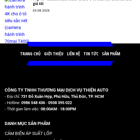
giá tốt
03.08.2026
TRANG CHỦ
GIỚI THIỆU
LIÊN HỆ
TIN TỨC
SẢN PHẨM
CÔNG TY TNHH THƯƠNG MẠI DỊCH VỤ THIỆN AUTO
- Địa chỉ:
731 Đỗ Xuân Hợp, Phú Hữu, Thủ Đức, TP. HCM
- Hotline:
0986 548 436
-
0938 395 022
- Thời gian làm việc:
08:00AM
-
18:00PM
DANH MỤC SẢN PHẨM
CẢM BIẾN ÁP SUẤT LỐP