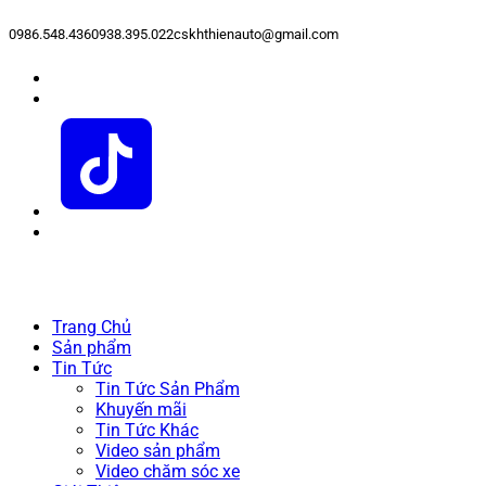
0986.548.436
0938.395.022
cskhthienauto@gmail.com
Trang Chủ
Sản phẩm
Tin Tức
Tin Tức Sản Phẩm
Khuyến mãi
Tin Tức Khác
Video sản phẩm
Video chăm sóc xe