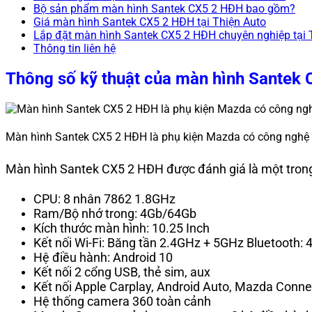
Bộ sản phẩm màn hình Santek CX5 2 HĐH bao gồm?
Giá màn hình Santek CX5 2 HĐH tại Thiện Auto
Lắp đặt màn hình Santek CX5 2 HĐH chuyên nghiệp tại 
Thông tin liên hệ
Thông số kỹ thuật của màn hình Santek
Màn hình Santek CX5 2 HĐH là phụ kiện Mazda có công nghệ 
Màn hình Santek CX5 2 HĐH được đánh giá là một tro
CPU: 8 nhân 7862 1.8GHz
Ram/Bộ nhớ trong: 4Gb/64Gb
Kích thước màn hình: 10.25 Inch
Kết nối Wi-Fi: Băng tần 2.4GHz + 5GHz Bluetooth: 
Hệ điều hành: Android 10
Kết nối 2 cổng USB, thẻ sim, aux
Kết nối Apple Carplay, Android Auto, Mazda Conne
Hệ thống camera 360 toàn cảnh