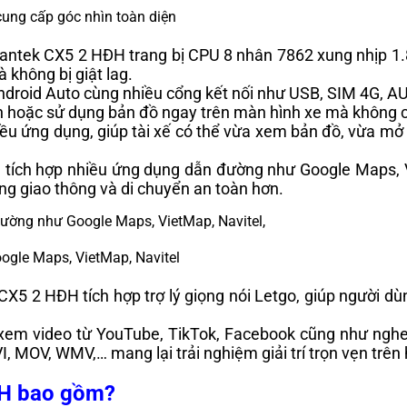
ung cấp góc nhìn toàn diện
Santek CX5 2 HĐH trang bị CPU 8 nhân 7862 xung nhịp 1
 không bị giật lag.
ndroid Auto cùng nhiều cổng kết nối như USB, SIM 4G, AU
tin hoặc sử dụng bản đồ ngay trên màn hình xe mà không 
hiều ứng dụng, giúp tài xế có thể vừa xem bản đồ, vừa 
H tích hợp nhiều ứng dụng dẫn đường như Google Maps, V
ạng giao thông và di chuyển an toàn hơn.
gle Maps, VietMap, Navitel
CX5 2 HĐH tích hợp trợ lý giọng nói Letgo, giúp người dù
ợ xem video từ YouTube, TikTok, Facebook cũng như nghe
 MOV, WMV,… mang lại trải nghiệm giải trí trọn vẹn trên 
ĐH bao gồm?