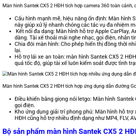
Màn hình Santek CX5 2 HĐH tích hợp camera 360 toàn cảnh, c
Cấu hình mạnh mẽ, hiệu năng ổn định: Màn hình 
này giúp xử lý nhanh chóng các tác vụ đa nhiệm mà
Kết nối đa dạng: Màn hình hỗ trợ Apple CarPlay, A
dàng. Tài xế thoải mái nghe nhạc, gọi điện, nhắn 
Chia đôi màn hình: Cho phép hiển thị đồng thời n
lại.
Hỗ trợ lái xe an toàn: màn hình Santek CX5 2 HĐ
quá tốc độ, giúp tài xế luôn kiểm soát được tình tr
Màn hình Santek CX5 2 HĐH tích hợp ứng dụng dẫn đường Goo
Điều khiển bằng giọng nói letgo: Màn hình Santek 
gọi điện.
Kho ứng dụng giải trí phong phú: Màn hình hỗ tr
HĐH cũng hỗ trợ nhiều định dạng như MP4, FLV, AVI,
Bộ sản phẩm màn hình Santek CX5 2 H