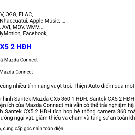
h
AV, OGG, FLAC, …
 Nhaccuatui, Apple Music, …
V, AVI, MOV, WMV, …
ilyMotion, Facebook, …
 CX5 2 HĐH
à Mazda Connect
ng nhiều tính năng vượt trội. Thiện Auto điểm qua một 
àn hình Santek Mazda CX5 360 1 HĐH, Santek CX5 2 HĐH c
iện ích của Mazda Connect mà vẫn có thể trải nghiệm hệ 
h Santek CX5 2 HĐH tích hợp hệ thống camera 360 toàn
ớng ngại vật, giảm thiểu va chạm và tăng sự an toàn khi 