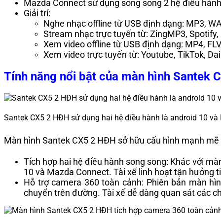
Mazda Connect sử dụng song song 2 hệ điều hàn
Giải trí:
Nghe nhạc offline từ USB định dạng: MP3, W
Stream nhạc trực tuyến từ: ZingMP3, Spotify,
Xem video offline từ USB định dạng: MP4, FL
Xem video trực tuyến từ: Youtube, TikTok, Da
Tính năng nổi bật của màn hình Santek
Santek CX5 2 HĐH sử dụng hai hệ điều hành là android 10 v
Màn hình Santek CX5 2 HĐH sở hữu cấu hình mạnh mẽ cù
Tích hợp hai hệ điều hành song song: Khác với m
10 và Mazda Connect. Tài xế linh hoạt tận hưởng t
Hỗ trợ camera 360 toàn cảnh: Phiên bản màn hìn
chuyển trên đường. Tài xế dễ dàng quan sát các chư