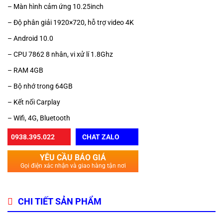
– Màn hình cảm ứng 10.25inch
– Độ phân giải 1920×720, hỗ trợ video 4K
– Android 10.0
– CPU 7862 8 nhân, vi xử lí 1.8Ghz
– RAM 4GB
– Bộ nhớ trong 64GB
– Kết nối Carplay
– Wifi, 4G, Bluetooth
0938.395.022
CHAT ZALO
YÊU CẦU BÁO GIÁ
Gọi điện xác nhận và giao hàng tận nơi
CHI TIẾT SẢN PHẨM