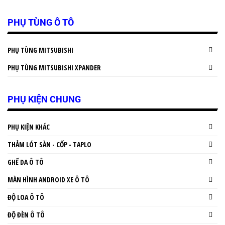
PHỤ TÙNG Ô TÔ
PHỤ TÙNG MITSUBISHI
PHỤ TÙNG MITSUBISHI XPANDER
PHỤ KIỆN CHUNG
PHỤ KIỆN KHÁC
THẢM LÓT SÀN - CỐP - TAPLO
GHẾ DA Ô TÔ
MÀN HÌNH ANDROID XE Ô TÔ
ĐỘ LOA Ô TÔ
ĐỘ ĐÈN Ô TÔ