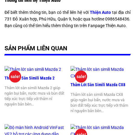
Thông tin liên hệ Thiện Auto
Để biết thêm thông tin, bạn có thể liên hệ với
Thiện Auto
tại địa chỉ
731 Đỗ Xuân hợp, Phú Hữu, Quận 9, hoặc qua hotline 0986548436.
Bạn cũng có thể tìm hiểu thêm thông tin trên Fanpage Thiện Auto.
SẢN PHẨM LIÊN QUAN
sale!
sale!
Thảm Lót Sàn Simili Mazda 2
Thảm Lót Sàn Simili Mazda CX8
Thảm lót sàn simili Mazda 2 giúp
ngăn bụi bẩn, nước mưa và bùn đất
Thảm lót sàn simili Mazda CX8
tiếp xúc trực tiếp với thảm nỉ
giúp ngăn bụi bẩn, nước mưa và
nguyên bản bên…
bùn đất tiếp xúc trực tiếp với thảm
nỉ nguyên bản bên…
sale!