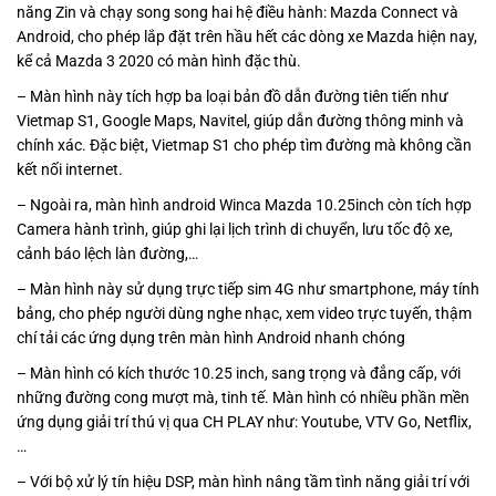
năng Zin và chạy song song hai hệ điều hành: Mazda Connect và
Android, cho phép lắp đặt trên hầu hết các dòng xe Mazda hiện nay,
kể cả Mazda 3 2020 có màn hình đặc thù.
– Màn hình này tích hợp ba loại bản đồ dẫn đường tiên tiến như
Vietmap S1, Google Maps, Navitel, giúp dẫn đường thông minh và
chính xác. Đặc biệt, Vietmap S1 cho phép tìm đường mà không cần
kết nối internet.
– Ngoài ra, màn hình android Winca Mazda 10.25inch còn tích hợp
Camera hành trình, giúp ghi lại lịch trình di chuyển, lưu tốc độ xe,
cảnh báo lệch làn đường,…
– Màn hình này sử dụng trực tiếp sim 4G như smartphone, máy tính
bảng, cho phép người dùng nghe nhạc, xem video trực tuyến, thậm
chí tải các ứng dụng trên màn hình Android nhanh chóng
– Màn hình có kích thước 10.25 inch, sang trọng và đẳng cấp, với
những đường cong mượt mà, tinh tế. Màn hình có nhiều phần mền
ứng dụng giải trí thú vị qua CH PLAY như: Youtube, VTV Go, Netflix,
…
– Với bộ xử lý tín hiệu DSP, màn hình nâng tầm tình năng giải trí với