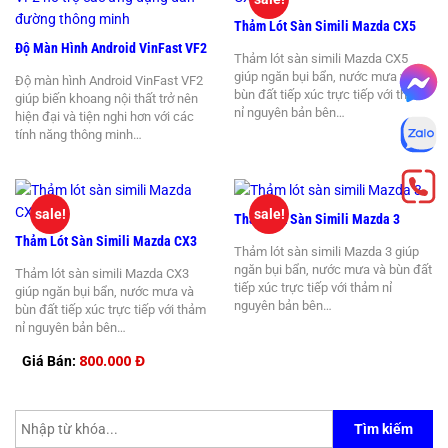
Thảm Lót Sàn Simili Mazda CX5
Độ Màn Hình Android VinFast VF2
Thảm lót sàn simili Mazda CX5
giúp ngăn bụi bẩn, nước mưa và
Độ màn hình Android VinFast VF2
bùn đất tiếp xúc trực tiếp với thảm
giúp biến khoang nội thất trở nên
nỉ nguyên bản bên…
hiện đại và tiện nghi hơn với các
tính năng thông minh…
sale!
sale!
Thảm Lót Sàn Simili Mazda 3
Thảm Lót Sàn Simili Mazda CX3
Thảm lót sàn simili Mazda 3 giúp
ngăn bụi bẩn, nước mưa và bùn đất
Thảm lót sàn simili Mazda CX3
tiếp xúc trực tiếp với thảm nỉ
giúp ngăn bụi bẩn, nước mưa và
nguyên bản bên…
bùn đất tiếp xúc trực tiếp với thảm
nỉ nguyên bản bên…
800.000 Đ
Giá Bán:
Tìm kiếm