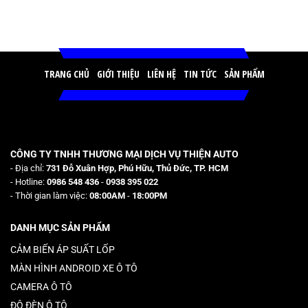
TRANG CHỦ
GIỚI THIỆU
LIÊN HỆ
TIN TỨC
SẢN PHẨM
CÔNG TY TNHH THƯƠNG MẠI DỊCH VỤ THIỆN AUTO
- Địa chỉ:
731 Đỗ Xuân Hợp, Phú Hữu, Thủ Đức, TP. HCM
- Hotline:
0986 548 436
-
0938 395 022
- Thời gian làm việc:
08:00AM
-
18:00PM
DANH MỤC SẢN PHẨM
CẢM BIẾN ÁP SUẤT LỐP
MÀN HÌNH ANDROID XE Ô TÔ
CAMERA Ô TÔ
ĐỘ ĐÈN Ô TÔ