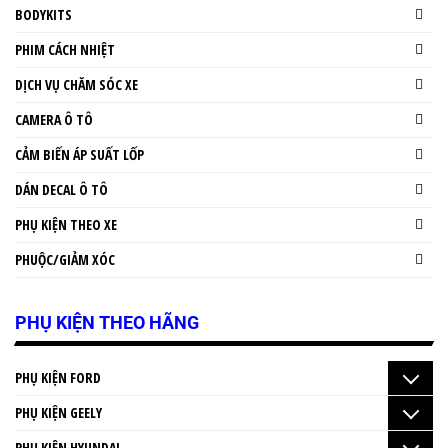
BODYKITS
PHIM CÁCH NHIỆT
DỊCH VỤ CHĂM SÓC XE
CAMERA Ô TÔ
CẢM BIẾN ÁP SUẤT LỐP
DÁN DECAL Ô TÔ
PHỤ KIỆN THEO XE
PHUỘC/GIẢM XÓC
PHỤ KIỆN THEO HÃNG
PHỤ KIỆN FORD
PHỤ KIỆN GEELY
PHỤ KIỆN HYUNDAI