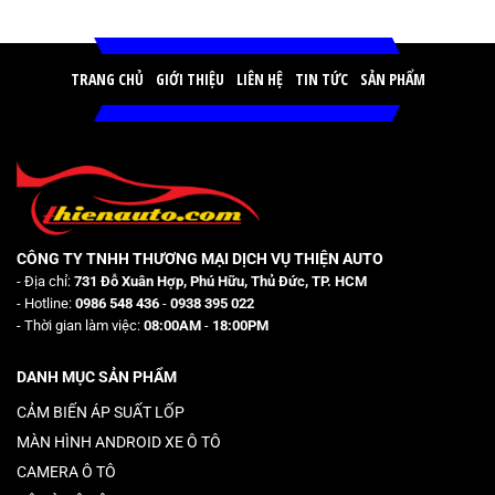
TRANG CHỦ
GIỚI THIỆU
LIÊN HỆ
TIN TỨC
SẢN PHẨM
CÔNG TY TNHH THƯƠNG MẠI DỊCH VỤ THIỆN AUTO
- Địa chỉ:
731 Đỗ Xuân Hợp, Phú Hữu, Thủ Đức, TP. HCM
- Hotline:
0986 548 436
-
0938 395 022
- Thời gian làm việc:
08:00AM
-
18:00PM
DANH MỤC SẢN PHẨM
CẢM BIẾN ÁP SUẤT LỐP
MÀN HÌNH ANDROID XE Ô TÔ
CAMERA Ô TÔ