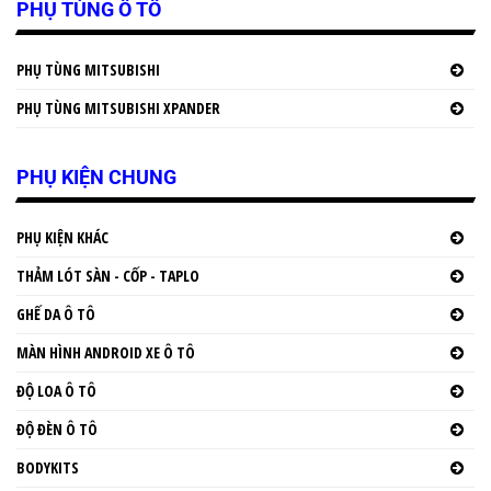
PHỤ TÙNG Ô TÔ
PHỤ TÙNG MITSUBISHI
PHỤ TÙNG MITSUBISHI XPANDER
PHỤ KIỆN CHUNG
PHỤ KIỆN KHÁC
THẢM LÓT SÀN - CỐP - TAPLO
GHẾ DA Ô TÔ
MÀN HÌNH ANDROID XE Ô TÔ
ĐỘ LOA Ô TÔ
ĐỘ ĐÈN Ô TÔ
BODYKITS