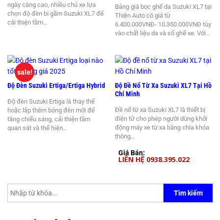
ngày càng cao, nhiều chủ xe lựa
Bảng giá bọc ghế da Suzuki XL7 tại
chọn độ đèn bi gầm Suzuki XL7 để
Thiện Auto có giá từ
cải thiện tầm…
6.400.000VNĐ- 10.350.000VNĐ tùy
vào chất liệu da và số ghế xe. Với…
sale!
Độ Đèn Suzuki Ertiga/Ertiga Hybrid
Độ Đề Nổ Từ Xa Suzuki XL7 Tại Hồ
Chí Minh
Độ đèn Suzuki Ertiga là thay thế
Đề nổ từ xa Suzuki XL7 là thiết bị
hoặc lắp thêm bóng đèn mới để
điện tử cho phép người dùng khởi
tăng chiếu sáng, cải thiện tầm
động máy xe từ xa bằng chìa khóa
quan sát và thể hiện…
thông…
Giá Bán:
LIÊN HỆ 0938.395.022
Tìm kiếm