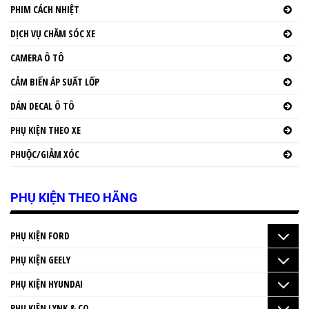
PHIM CÁCH NHIỆT
DỊCH VỤ CHĂM SÓC XE
CAMERA Ô TÔ
CẢM BIẾN ÁP SUẤT LỐP
DÁN DECAL Ô TÔ
PHỤ KIỆN THEO XE
PHUỘC/GIẢM XÓC
PHỤ KIỆN THEO HÃNG
PHỤ KIỆN FORD
PHỤ KIỆN GEELY
PHỤ KIỆN HYUNDAI
PHỤ KIỆN LYNK & CO