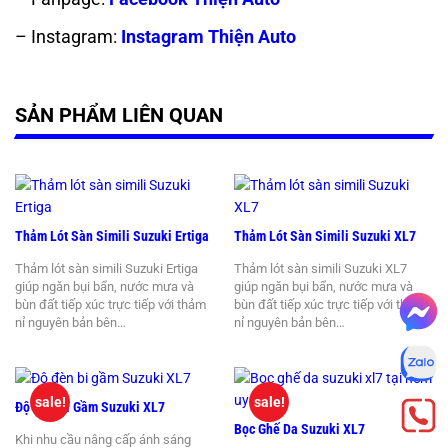
– Instagram:
Instagram Thiện Auto
SẢN PHẨM LIÊN QUAN
Thảm Lót Sàn Simili Suzuki Ertiga
Thảm Lót Sàn Simili Suzuki XL7
Thảm lót sàn simili Suzuki Ertiga
Thảm lót sàn simili Suzuki XL7
giúp ngăn bụi bẩn, nước mưa và
giúp ngăn bụi bẩn, nước mưa và
bùn đất tiếp xúc trực tiếp với thảm
bùn đất tiếp xúc trực tiếp với thảm
nỉ nguyên bản bên…
nỉ nguyên bản bên…
sale!
sale!
Độ Đèn Bi Gầm Suzuki XL7
Bọc Ghế Da Suzuki XL7
Khi nhu cầu nâng cấp ánh sáng