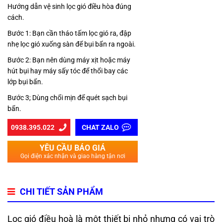
Hướng dẫn vệ sinh lọc gió điều hòa đúng
cách.
Bước 1: Bạn cần tháo tấm lọc gió ra, đập
nhẹ lọc gió xuống sàn để bụi bẩn ra ngoài.
Bước 2: Bạn nên dùng máy xịt hoặc máy
hút bụi hay máy sấy tóc để thổi bay các
lớp bụi bẩn.
Bước 3; Dùng chổi mịn để quét sạch bụi
bẩn.
0938.395.022
CHAT ZALO
YÊU CẦU BÁO GIÁ
Gọi điện xác nhận và giao hàng tận nơi
CHI TIẾT SẢN PHẨM
Lọc gió điều hoà là một thiết bị nhỏ nhưng có vai trò