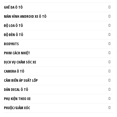
GHẾ DA Ô TÔ
MÀN HÌNH ANDROID XE Ô TÔ
ĐỘ LOA Ô TÔ
ĐỘ ĐÈN Ô TÔ
BODYKITS
PHIM CÁCH NHIỆT
DỊCH VỤ CHĂM SÓC XE
CAMERA Ô TÔ
CẢM BIẾN ÁP SUẤT LỐP
DÁN DECAL Ô TÔ
PHỤ KIỆN THEO XE
PHUỘC/GIẢM XÓC