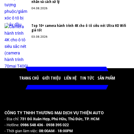
nhân và cách xử lý
04.08.2026
Top 10+ camera hành trình 4K cho ô tô siêu nét Ultra HD Wifi
giá tốt
03.08.2026
TRANG CHỦ
GIỚI THIỆU
LIÊN HỆ
TIN TỨC
SẢN PHẨM
CÔNG TY TNHH THƯƠNG MẠI DỊCH VỤ THIỆN AUTO
- Địa chỉ:
731 Đỗ Xuân Hợp, Phú Hữu, Thủ Đức, TP. HCM
- Hotline:
0986 548 436
-
0938 395 022
- Thời gian làm việc:
08:00AM
-
18:00PM