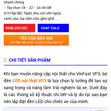
nhanh chóng
– Tùy chọn 18 – 22 – 24 chi tiết
Vị trí lắp đặt: Taplo, khu vực yên ngựa,
cánh cửa, tay nắm cửa, gầm ghế, …
0938.395.022
CHAT ZALO
YÊU CẦU BÁO GIÁ
Gọi điện xác nhận và giao hàng tận nơi
CHI TIẾT SẢN PHẨM
Khi bạn muốn nâng cấp nội thất cho VinFast VF3, bộ
đèn
LED nội thất VF3
là lựa chọn lý tưởng để tạo sự
sang trọng và nâng tầm trải nghiệm lái xe. Dưới đây
là các thông số kỹ thuật chi tiết và lý do tại sao bạn
nên lắp đặt đèn LED cho chiếc xe của mình.