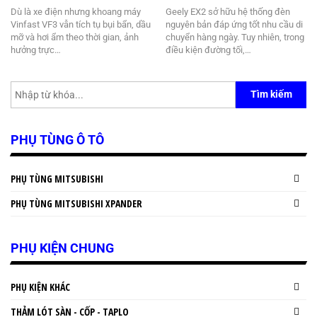
Dù là xe điện nhưng khoang máy
Geely EX2 sở hữu hệ thống đèn
Vinfast VF3 vẫn tích tụ bụi bẩn, dầu
nguyên bản đáp ứng tốt nhu cầu di
mỡ và hơi ẩm theo thời gian, ảnh
chuyển hàng ngày. Tuy nhiên, trong
hưởng trực…
điều kiện đường tối,…
Tìm kiếm
PHỤ TÙNG Ô TÔ
PHỤ TÙNG MITSUBISHI
PHỤ TÙNG MITSUBISHI XPANDER
PHỤ KIỆN CHUNG
PHỤ KIỆN KHÁC
THẢM LÓT SÀN - CỐP - TAPLO