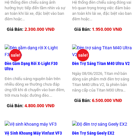
Hệ thống đèn chiếu sáng ảnh
Hệ thống đèn chiếu sáng đóng vai
hưởng trực tiếp đến tầm nhìn và sự
trò quan trọng trong việc đảm bảo
an toàn khi lái xe, đặc biệt vào ban
an toàn khi lái xe, đặc biệt vào ban
đêm hoặc…
đêm hoặc…
2.300.000 VNĐ
1.950.000 VNĐ
Giá Bán:
Giá Bán:
sale!
sale!
Đèn Gầm Dạng Rời X-Light F30
Đèn Trợ Sáng Titan M40 Ultra V2
Ultra
Ngày 08/06/2026, Titan mở bán
Đèn chiếu sáng nguyên bản trên
dòng sản phẩm mới đèn trợ sáng
nhiều dòng xe thường chưa đáp
Titan M40 Ultra V2, là phiên bản
ứng tốt khi di chuyển vào ban đêm,
nâng cấp của Titan M30 Ultra…
trời mưa hoặc đường đèo.…
6.500.000 VNĐ
Giá Bán:
4.800.000 VNĐ
Giá Bán:
Vệ Sinh Khoang Máy Vinfast VF3
Đèn Trợ Sáng Geely EX2