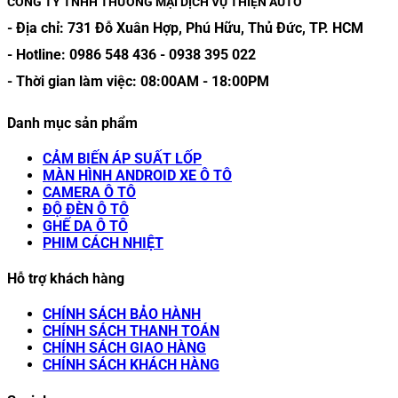
CÔNG TY TNHH THƯƠNG MẠI DỊCH VỤ THIỆN AUTO
- Địa chỉ:
731 Đỗ Xuân Hợp, Phú Hữu, Thủ Đức, TP. HCM
- Hotline:
0986 548 436
-
0938 395 022
- Thời gian làm việc:
08:00AM
-
18:00PM
Danh mục sản phẩm
CẢM BIẾN ÁP SUẤT LỐP
MÀN HÌNH ANDROID XE Ô TÔ
CAMERA Ô TÔ
ĐỘ ĐÈN Ô TÔ
GHẾ DA Ô TÔ
PHIM CÁCH NHIỆT
Hỗ trợ khách hàng
CHÍNH SÁCH BẢO HÀNH
CHÍNH SÁCH THANH TOÁN
CHÍNH SÁCH GIAO HÀNG
CHÍNH SÁCH KHÁCH HÀNG