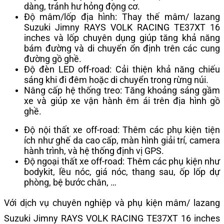
dàng, tránh hư hỏng động cơ.
Độ mâm/lốp địa hình: Thay thế mâm/ lazang
Suzuki Jimny RAYS VOLK RACING TE37XT 16
inches và lốp chuyên dụng giúp tăng khả năng
bám đường và di chuyển ổn định trên các cung
đường gồ ghề.
Độ đèn LED off-road: Cải thiện khả năng chiếu
sáng khi đi đêm hoặc di chuyển trong rừng núi.
Nâng cấp hệ thống treo: Tăng khoảng sáng gầm
xe và giúp xe vận hành êm ái trên địa hình gồ
ghề.
Độ nội thất xe off-road: Thêm các phụ kiện tiện
ích như ghế da cao cấp, màn hình giải trí, camera
hành trình, và hệ thống định vị GPS.
Độ ngoại thất xe off-road: Thêm các phụ kiện như
bodykit, lều nóc, giá nóc, thang sau, ốp lốp dự
phòng, bệ bước chân, …
Với dịch vụ chuyên nghiệp và phụ kiện mâm/ lazang
Suzuki Jimny RAYS VOLK RACING TE37XT 16 inches