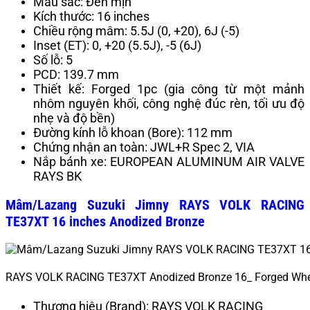
Màu sắc: Đen mịn
Kích thước: 16 inches
Chiều rộng mâm: 5.5J (0, +20), 6J (-5)
Inset (ET): 0, +20 (5.5J), -5 (6J)
Số lỗ: 5
PCD: 139.7 mm
Thiết kế: Forged 1pc (gia công từ một mảnh
nhôm nguyên khối, công nghệ đúc rèn, tối ưu độ
nhẹ và độ bền)
Đường kính lỗ khoan (Bore): 112 mm
Chứng nhận an toàn: JWL+R Spec 2, VIA
Nắp bánh xe: EUROPEAN ALUMINUM AIR VALVE
RAYS BK
Mâm/Lazang Suzuki Jimny RAYS VOLK RACING
TE37XT 16 inches Anodized Bronze
RAYS VOLK RACING TE37XT Anodized Bronze 16_ Forged Whee
Thương hiệu (Brand): RAYS VOLK RACING