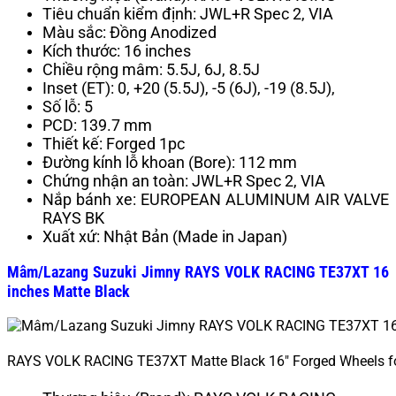
Tiêu chuẩn kiểm định: JWL+R Spec 2, VIA
Màu sắc: Đồng Anodized
Kích thước: 16 inches
Chiều rộng mâm: 5.5J, 6J, 8.5J
Inset (ET): 0, +20 (5.5J), -5 (6J), -19 (8.5J),
Số lỗ: 5
PCD: 139.7 mm
Thiết kế: Forged 1pc
Đường kính lỗ khoan (Bore): 112 mm
Chứng nhận an toàn: JWL+R Spec 2, VIA
Nắp bánh xe: EUROPEAN ALUMINUM AIR VALVE
RAYS BK
Xuất xứ: Nhật Bản (Made in Japan)
Mâm/Lazang Suzuki Jimny RAYS VOLK RACING TE37XT 16
inches Matte Black
RAYS VOLK RACING TE37XT Matte Black 16″ Forged Wheels f