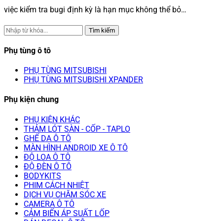
việc kiểm tra bugi định kỳ là hạn mục không thể bỏ…
Tìm kiếm
Phụ tùng ô tô
PHỤ TÙNG MITSUBISHI
PHỤ TÙNG MITSUBISHI XPANDER
Phụ kiện chung
PHỤ KIỆN KHÁC
THẢM LÓT SÀN - CỐP - TAPLO
GHẾ DA Ô TÔ
MÀN HÌNH ANDROID XE Ô TÔ
ĐỘ LOA Ô TÔ
ĐỘ ĐÈN Ô TÔ
BODYKITS
PHIM CÁCH NHIỆT
DỊCH VỤ CHĂM SÓC XE
CAMERA Ô TÔ
CẢM BIẾN ÁP SUẤT LỐP