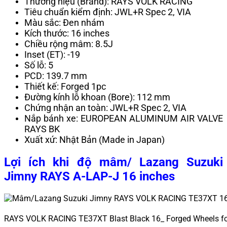
Thương hiệu (Brand): RAYS VOLK RACING
Tiêu chuẩn kiểm định: JWL+R Spec 2, VIA
Màu sắc: Đen nhám
Kích thước: 16 inches
Chiều rộng mâm: 8.5J
Inset (ET): -19
Số lỗ: 5
PCD: 139.7 mm
Thiết kế: Forged 1pc
Đường kính lỗ khoan (Bore): 112 mm
Chứng nhận an toàn: JWL+R Spec 2, VIA
Nắp bánh xe: EUROPEAN ALUMINUM AIR VALVE
RAYS BK
Xuất xứ: Nhật Bản (Made in Japan)
Lợi ích khi độ mâm/ Lazang Suzuki
Jimny RAYS A-LAP-J 16 inches
RAYS VOLK RACING TE37XT Blast Black 16_ Forged Wheels f