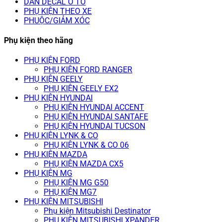
DÁN DECAL Ô TÔ
PHỤ KIỆN THEO XE
PHUỘC/GIẢM XÓC
Phụ kiện theo hãng
PHỤ KIỆN FORD
PHỤ KIỆN FORD RANGER
PHỤ KIỆN GEELY
PHỤ KIỆN GEELY EX2
PHỤ KIỆN HYUNDAI
PHỤ KIỆN HYUNDAI ACCENT
PHỤ KIỆN HYUNDAI SANTAFE
PHỤ KIỆN HYUNDAI TUCSON
PHỤ KIỆN LYNK & CO
PHỤ KIỆN LYNK & CO 06
PHỤ KIỆN MAZDA
PHỤ KIỆN MAZDA CX5
PHỤ KIỆN MG
PHỤ KIỆN MG G50
PHỤ KIỆN MG7
PHỤ KIỆN MITSUBISHI
Phụ kiện Mitsubishi Destinator
PHỤ KIỆN MITSUBISHI XPANDER