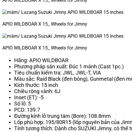
APIO WILDBOAR X 15_ Wheels for Jimny
APIO WILDBOAR X 15_ Wheels for Jimny
APIO WILDBOAR X 15_ Wheels for Jimny
Hãng: APIO WILDBOAR
Phương pháp sản xuất: Đúc 1 mảnh (Cast 1pc.)
Tiêu chuẩn kiểm tra: JWL, JWL-T, VIA
Màu sắc: Raid Black (đen bóng), Gunmetal (đen m
Kích thước: 15 inch
Chiều rộng vành: 6J
Inset (ET): -5
Số lỗ: 5
PCD: 139.7
Đường kính lỗ trung tâm (Bore): 108.8mm
Lốp phù hợp: 195/80R15 (lốp nguyên bản của Jimn
Tính tương thích: Dành cho SUZUKI Jimny, có thể t