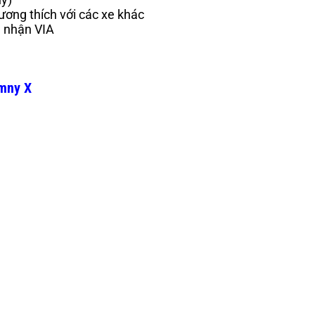
ương thích với các xe khác
g nhận VIA
mny X