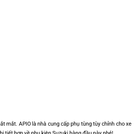
ắt mắt. APIO là nhà cung cấp phụ tùng tùy chỉnh cho xe
hi tiết hơn về phụ kiện Suzuki hàng đầu này nhé!