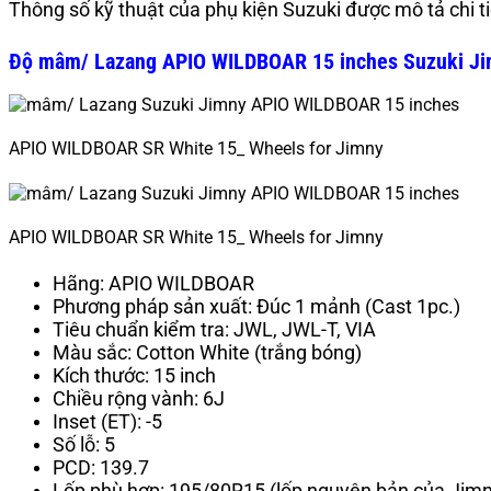
Thông số kỹ thuật của phụ kiện Suzuki được mô tả chi ti
Độ mâm/ Lazang APIO WILDBOAR 15 inches Suzuki Ji
APIO WILDBOAR SR White 15_ Wheels for Jimny
APIO WILDBOAR SR White 15_ Wheels for Jimny
Hãng: APIO WILDBOAR
Phương pháp sản xuất: Đúc 1 mảnh (Cast 1pc.)
Tiêu chuẩn kiểm tra: JWL, JWL-T, VIA
Màu sắc: Cotton White (trắng bóng)
Kích thước: 15 inch
Chiều rộng vành: 6J
Inset (ET): -5
Số lỗ: 5
PCD: 139.7
Lốp phù hợp: 195/80R15 (lốp nguyên bản của Jimn