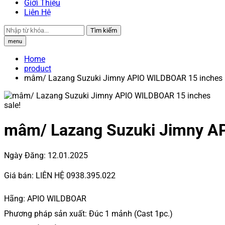
Giới Thiệu
Liên Hệ
Tìm kiếm
menu
Home
product
mâm/ Lazang Suzuki Jimny APIO WILDBOAR 15 inches
sale!
mâm/ Lazang Suzuki Jimny A
Ngày Đăng:
12.01.2025
Giá bán:
LIÊN HỆ 0938.395.022
Hãng: APIO WILDBOAR
Phương pháp sản xuất: Đúc 1 mảnh (Cast 1pc.)