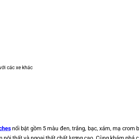
với các xe khác
ches
nổi bật gồm 5 màu đen, trắng, bạc, xám, mạ crom b
m nội thất và ngoại thất chất lượng cao. Cùng khám phá c