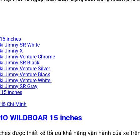
15 inches
i Jimny SR White
i Jimny X
i Jimny Venture Chrome
i Jimny SR Black
 Jimny Venture Silver
 Jimny Venture Black
i Jimny Venture White
i Jimny SR Gray
 15 inches
 Hồ Chí Minh
PIO WILDBOAR 15 inches
được thiết kế tối ưu khả năng vận hành của xe trên đ