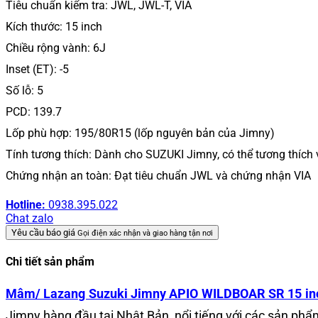
Tiêu chuẩn kiểm tra: JWL, JWL-T, VIA
Kích thước: 15 inch
Chiều rộng vành: 6J
Inset (ET): -5
Số lỗ: 5
PCD: 139.7
Lốp phù hợp: 195/80R15 (lốp nguyên bản của Jimny)
Tính tương thích: Dành cho SUZUKI Jimny, có thể tương thích 
Chứng nhận an toàn: Đạt tiêu chuẩn JWL và chứng nhận VIA
Hotline:
0938.395.022
Chat zalo
Yêu cầu báo giá
Gọi điện xác nhận và giao hàng tận nơi
Chi tiết sản phẩm
Mâm/ Lazang Suzuki Jimny APIO WILDBOAR SR 15 in
Jimny hàng đầu tại Nhật Bản, nổi tiếng với các sản phẩ