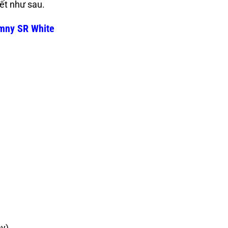
ết như sau.
mny SR White
y)