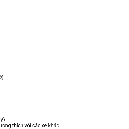
ờ)
y)
ương thích với các xe khác