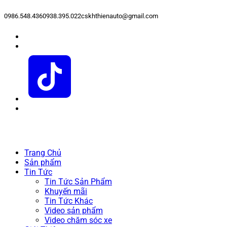
0986.548.436
0938.395.022
cskhthienauto@gmail.com
Trang Chủ
Sản phẩm
Tin Tức
Tin Tức Sản Phẩm
Khuyến mãi
Tin Tức Khác
Video sản phẩm
Video chăm sóc xe