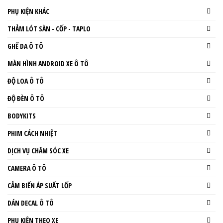
PHỤ KIỆN KHÁC
THẢM LÓT SÀN - CỐP - TAPLO
GHẾ DA Ô TÔ
MÀN HÌNH ANDROID XE Ô TÔ
ĐỘ LOA Ô TÔ
ĐỘ ĐÈN Ô TÔ
BODYKITS
PHIM CÁCH NHIỆT
DỊCH VỤ CHĂM SÓC XE
CAMERA Ô TÔ
CẢM BIẾN ÁP SUẤT LỐP
DÁN DECAL Ô TÔ
PHỤ KIỆN THEO XE