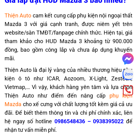
Giá lắp đặt HUD Mazda 3 bao nhiêu?
Thiện Auto
cam kết cung cấp phụ kiện nội ngoại thất
Mazda 3 với giá cạnh tranh, được niêm yết trên
website/sàn TMĐT/fanpage chính thức. Hiện tại, giá
tham khảo cho HUD Mazda 3 khoảng từ 900.000
đồng, bao gồm công lắp và chưa áp dụng khuyến
mãi.
Thiện Auto là đại lý vàng của nhiều thương hiệu phụ
kiện ô tô như ICAR, Aozoom, X-Light, Zestech,
Vietmap,… Vì vậy, khách hàng yên tâm và lựa chọn
Thiện Auto như điểm đến nâng cấp
phụ kiện
Mazda
cho xế cưng với chất lượng tốt kèm giá cả ưu
đãi. Để biết thêm thông tin và chi phí chính xác, liên
hệ ngay số hotline
0986548436
–
0938395022
để
nhận tư vấn miễn phí.