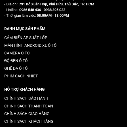
- Địa chỉ:
731 Đỗ Xuân Hợp, Phú Hữu, Thủ Đức, TP. HCM
- Hotline:
0986 548 436
-
0938 395 022
- Thời gian làm việc:
08:00AM
-
18:00PM
DANH MỤC SẢN PHẨM
CẢM BIẾN ÁP SUẤT LỐP
MÀN HÌNH ANDROID XE Ô TÔ
CAMERA Ô TÔ
ĐỘ ĐÈN Ô TÔ
GHẾ DA Ô TÔ
PHIM CÁCH NHIỆT
HỖ TRỢ KHÁCH HÀNG
CHÍNH SÁCH BẢO HÀNH
CHÍNH SÁCH THANH TOÁN
CHÍNH SÁCH GIAO HÀNG
CHÍNH SÁCH KHÁCH HÀNG