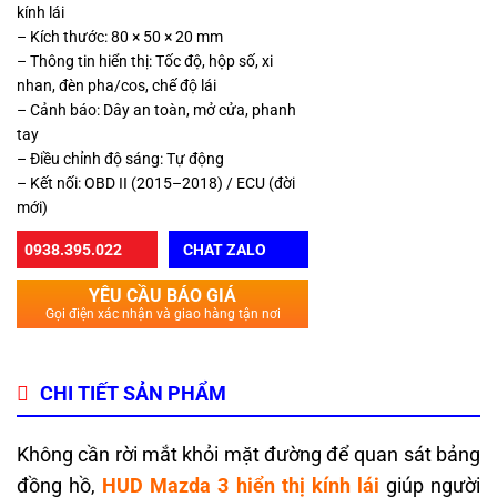
kính lái
– Kích thước: 80 × 50 × 20 mm
– Thông tin hiển thị: Tốc độ, hộp số, xi
nhan, đèn pha/cos, chế độ lái
– Cảnh báo: Dây an toàn, mở cửa, phanh
tay
– Điều chỉnh độ sáng: Tự động
– Kết nối: OBD II (2015–2018) / ECU (đời
mới)
0938.395.022
CHAT ZALO
YÊU CẦU BÁO GIÁ
Gọi điện xác nhận và giao hàng tận nơi
CHI TIẾT SẢN PHẨM
Không cần rời mắt khỏi mặt đường để quan sát bảng
đồng hồ,
HUD Mazda 3 hiển thị kính lái
giúp người