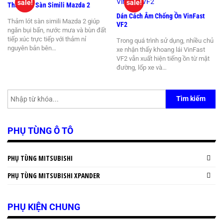
sale!
sale!
Thảm Lót Sàn Simili Mazda 2
Dán Cách Âm Chống Ồn VinFast
Thảm lót sàn simili Mazda 2 giúp
VF2
ngăn bụi bẩn, nước mưa và bùn đất
tiếp xúc trực tiếp với thảm nỉ
Trong quá trình sử dụng, nhiều chủ
nguyên bản bên…
xe nhận thấy khoang lái VinFast
VF2 vẫn xuất hiện tiếng ồn từ mặt
đường, lốp xe và…
Tìm kiếm
PHỤ TÙNG Ô TÔ
PHỤ TÙNG MITSUBISHI
PHỤ TÙNG MITSUBISHI XPANDER
PHỤ KIỆN CHUNG