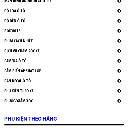
MÀN HÌNH ANDROID XE Ô TÔ
ĐỘ LOA Ô TÔ
ĐỘ ĐÈN Ô TÔ
BODYKITS
PHIM CÁCH NHIỆT
DỊCH VỤ CHĂM SÓC XE
CAMERA Ô TÔ
CẢM BIẾN ÁP SUẤT LỐP
DÁN DECAL Ô TÔ
PHỤ KIỆN THEO XE
PHUỘC/GIẢM XÓC
PHỤ KIỆN THEO HÃNG