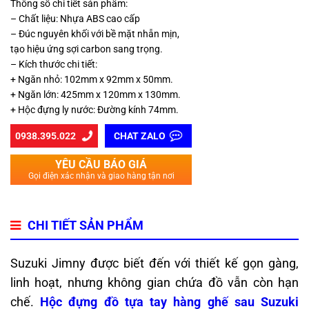
Thông số chi tiết sản phẩm:
– Chất liệu: Nhựa ABS cao cấp
– Đúc nguyên khối với bề mặt nhẵn mịn,
tạo hiệu ứng sợi carbon sang trọng.
– Kích thước chi tiết:
+ Ngăn nhỏ: 102mm x 92mm x 50mm.
+ Ngăn lớn: 425mm x 120mm x 130mm.
+ Hộc đựng ly nước: Đường kính 74mm.
0938.395.022
CHAT ZALO
YÊU CẦU BÁO GIÁ
Gọi điện xác nhận và giao hàng tận nơi
CHI TIẾT SẢN PHẨM
Suzuki Jimny được biết đến với thiết kế gọn gàng,
linh hoạt, nhưng không gian chứa đồ vẫn còn hạn
chế.
Hộc đựng đồ tựa tay hàng ghế sau Suzuki