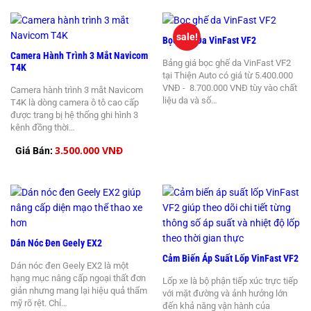
sale!
Bọc Ghế Da VinFast VF2
Camera Hành Trình 3 Mắt Navicom
Bảng giá bọc ghế da VinFast VF2
T4K
tại Thiện Auto có giá từ 5.400.000
VNĐ - 8.700.000 VNĐ tùy vào chất
Camera hành trình 3 mắt Navicom
liệu da và số…
T4K là dòng camera ô tô cao cấp
được trang bị hệ thống ghi hình 3
kênh đồng thời…
3.500.000 VNĐ
Giá Bán:
Dán Nóc Đen Geely EX2
Cảm Biến Áp Suất Lốp VinFast VF2
Dán nóc đen Geely EX2 là một
hạng mục nâng cấp ngoại thất đơn
Lốp xe là bộ phận tiếp xúc trực tiếp
giản nhưng mang lại hiệu quả thẩm
với mặt đường và ảnh hưởng lớn
mỹ rõ rệt. Chỉ…
đến khả năng vận hành của