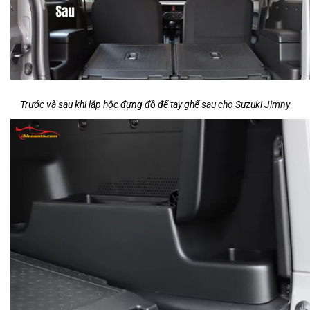
Trước và sau khi lắp hộc đựng đồ để tay ghế sau cho Suzuki Jimny