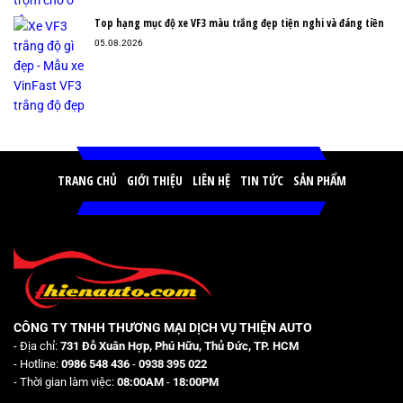
Top hạng mục độ xe VF3 màu trắng đẹp tiện nghi và đáng tiền
05.08.2026
TRANG CHỦ
GIỚI THIỆU
LIÊN HỆ
TIN TỨC
SẢN PHẨM
CÔNG TY TNHH THƯƠNG MẠI DỊCH VỤ THIỆN AUTO
- Địa chỉ:
731 Đỗ Xuân Hợp, Phú Hữu, Thủ Đức, TP. HCM
- Hotline:
0986 548 436
-
0938 395 022
- Thời gian làm việc:
08:00AM
-
18:00PM