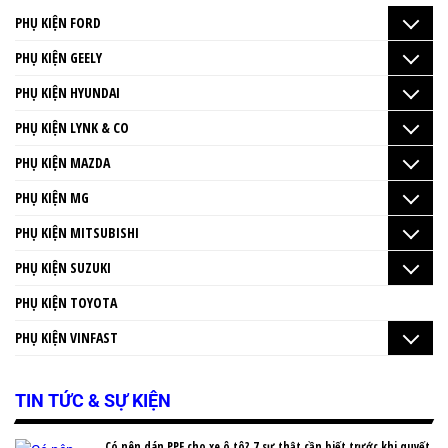
PHỤ KIỆN FORD
PHỤ KIỆN GEELY
PHỤ KIỆN HYUNDAI
PHỤ KIỆN LYNK & CO
PHỤ KIỆN MAZDA
PHỤ KIỆN MG
PHỤ KIỆN MITSUBISHI
PHỤ KIỆN SUZUKI
PHỤ KIỆN TOYOTA
PHỤ KIỆN VINFAST
TIN TỨC & SỰ KIỆN
Có nên dán PPF cho xe ô tô? 7 sự thật cần biết trước khi quyết