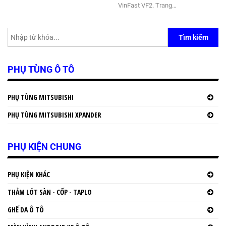
VinFast VF2. Trang…
Tìm kiếm
PHỤ TÙNG Ô TÔ
PHỤ TÙNG MITSUBISHI
PHỤ TÙNG MITSUBISHI XPANDER
PHỤ KIỆN CHUNG
PHỤ KIỆN KHÁC
THẢM LÓT SÀN - CỐP - TAPLO
GHẾ DA Ô TÔ