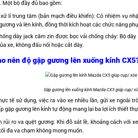
. Một bộ đầy đủ bao gồm:
xử lí trung tâm (bản mạch điều khiển): Có nhiệm vụ nhậ
gương và lên kính, đồng thời kích hoạt các chức năng phụ
hống dây jack căm zin được bọc vải chống cháy: Bộ dây đ
của xe, không đấu nối hoặc cắt dây.
ao nên độ gập gương lên xuống kính CX5
Gập gương lên xuống kính Mazda CX5 giúp cụp/ x
hực tế sử dụng, việc ra vào xe nhiều lần, gửi xe ngoài t
p gập gương lên kính tự động mang lại ba lợi ích thiết thự
 rủi ro va quệt gương: Khi đỗ sát lề, khoảng cách với 
tối đa va chạm không mong muốn.