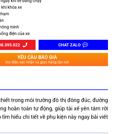
ngay khi xe đang chạy
 khi khóa xe
 chạm
àn
thông minh
hống điện của xe
8.395.022
CHAT ZALO
YÊU CẦU BÁO GIÁ
Gọi điện xác nhận và giao hàng tận nơi
thiết trong môi trường đô thị đông đúc, đường
ng hoàn toàn tự động, giúp tài xế yên tâm rời
ìm hiểu chi tiết về phụ kiện này ngay bài viết