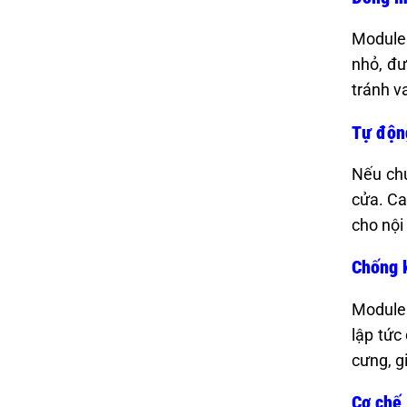
Module 
nhỏ, đư
tránh v
Tự động
Nếu chủ
cửa. Ca
cho nội 
Chống k
Module 
lập tức
cưng, g
Cơ chế