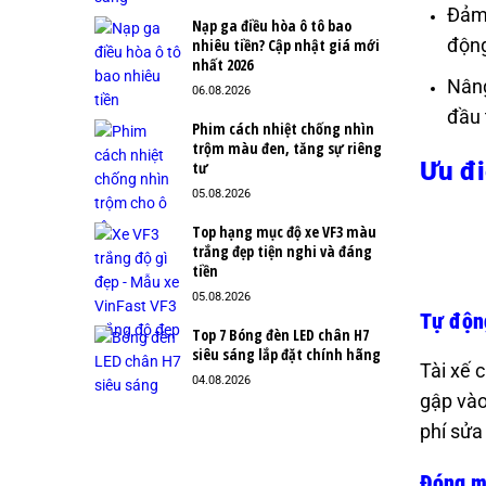
Đảm 
Nạp ga điều hòa ô tô bao
động
nhiêu tiền? Cập nhật giá mới
nhất 2026
Nâng
06.08.2026
đầu 
Phim cách nhiệt chống nhìn
trộm màu đen, tăng sự riêng
Ưu đi
tư
05.08.2026
Top hạng mục độ xe VF3 màu
trắng đẹp tiện nghi và đáng
tiền
05.08.2026
Tự động
Top 7 Bóng đèn LED chân H7
siêu sáng lắp đặt chính hãng
Tài xế 
04.08.2026
gập vào
phí sửa
Đóng m