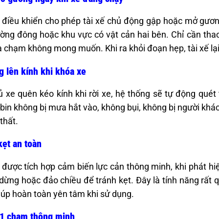
điều khiển cho phép tài xế chủ động gập hoặc mở gương 
ờng đông hoặc khu vực có vật cản hai bên. Chỉ cần thao 
a chạm không mong muốn. Khi ra khỏi đoạn hẹp, tài xế lạ
 lên kính khi khóa xe
 xe quên kéo kính khi rời xe, hệ thống sẽ tự động quét 
bin không bị mưa hắt vào, không bụi, không bị người khá
thất.
ẹt an toàn
được tích hợp cảm biến lực cản thông minh, khi phát hiệ
 dừng hoặc đảo chiều để tránh kẹt. Đây là tính năng rất q
iúp hoàn toàn yên tâm khi sử dụng.
 1 chạm thông minh