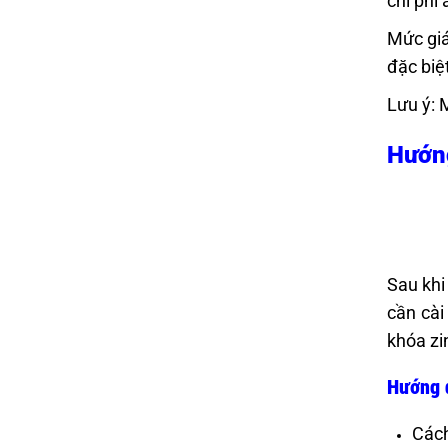
chi phí 
Mức giá
đặc biệ
Lưu ý: 
Hướng
Sau khi
cần cài
khóa zi
Hướng 
Cách