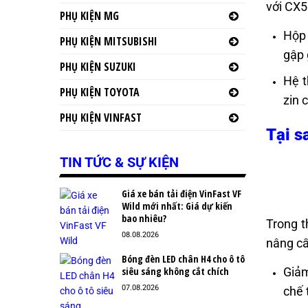
với CX5
PHỤ KIỆN MG
Hộp 
PHỤ KIỆN MITSUBISHI
gập 
PHỤ KIỆN SUZUKI
Hệ t
PHỤ KIỆN TOYOTA
zin 
PHỤ KIỆN VINFAST
Tại s
TIN TỨC & SỰ KIỆN
Giá xe bán tải điện VinFast VF
Wild mới nhất: Giá dự kiến
bao nhiêu?
Trong t
08.08.2026
nâng cấ
Bóng đèn LED chân H4 cho ô tô
Giảm
siêu sáng không cắt chích
07.08.2026
chế 