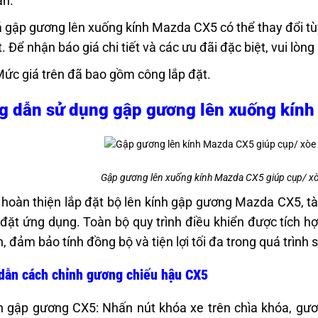
ẩn.
 gập gương lên xuống kính Mazda CX5 có thể thay đổi tùy
t. Để nhận báo giá chi tiết và các ưu đãi đặc biệt, vui l
Mức giá trên đã bao gồm công lắp đặt.
 dẫn sử dụng gập gương lên xuống kín
Gập gương lên xuống kính Mazda CX5 giúp cụp/ x
 hoàn thiện lắp đặt bộ lên kính gập gương Mazda CX5, tà
 đặt ứng dụng. Toàn bộ quy trình điều khiển được tích h
n, đảm bảo tính đồng bộ và tiện lợi tối đa trong quá trình 
dẫn cách chỉnh gương chiếu hậu CX5
 gập gương CX5: Nhấn nút khóa xe trên chìa khóa, gươ