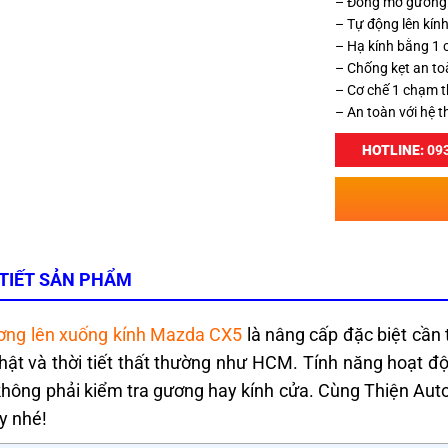
– Đóng mở gương 
– Tự động lên kính
– Hạ kính bằng 1
– Chống kẹt an to
– Cơ chế 1 chạm 
– An toàn với hệ t
HOTLINE:
093
 TIẾT SẢN PHẨM
ơng lên xuống kính Mazda CX5
là nâng cấp đặc biệt cần 
hật và thời tiết thất thường như HCM. Tính năng hoạt độ
hông phải kiểm tra gương hay kính cửa. Cùng Thiện Auto t
y nhé!