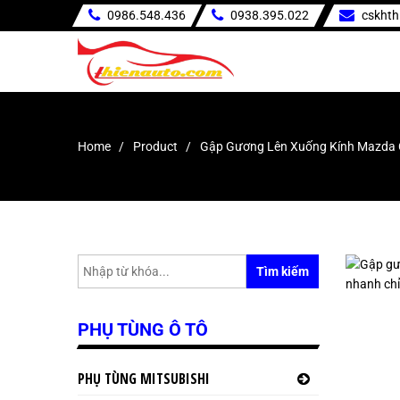
0986.548.436
0938.395.022
cskht
Home
Product
Gập Gương Lên Xuống Kính Mazda
Tìm kiếm
PHỤ TÙNG Ô TÔ
PHỤ TÙNG MITSUBISHI