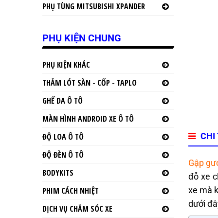
PHỤ TÙNG MITSUBISHI XPANDER
PHỤ KIỆN CHUNG
PHỤ KIỆN KHÁC
THẢM LÓT SÀN - CỐP - TAPLO
GHẾ DA Ô TÔ
MÀN HÌNH ANDROID XE Ô TÔ
CHI
ĐỘ LOA Ô TÔ
ĐỘ ĐÈN Ô TÔ
Gập gư
BODYKITS
đỗ xe c
xe mà k
PHIM CÁCH NHIỆT
dưới đâ
DỊCH VỤ CHĂM SÓC XE