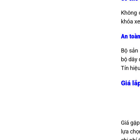
Không c
khóa xe
An toàn
Bộ sản 
bộ dây 
Tín hiệ
Giá lắ
Giá gập
lựa chọ