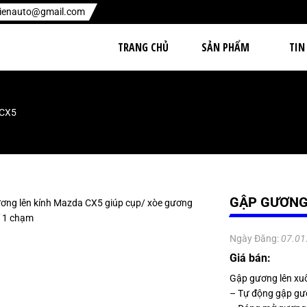
hienauto@gmail.com
TRANG CHỦ
SẢN PHẨM
TIN
 CX5
GẬP GƯƠNG
Ngày Đăng:
07.01
Giá bán:
Gập gương lên xu
– Tự động gập gươ