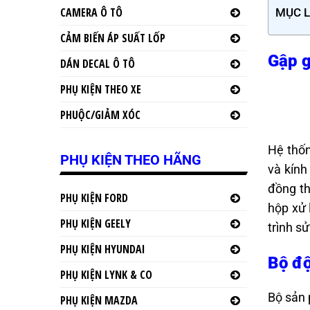
CAMERA Ô TÔ
MỤC 
CẢM BIẾN ÁP SUẤT LỐP
Gập g
DÁN DECAL Ô TÔ
PHỤ KIỆN THEO XE
PHUỘC/GIẢM XÓC
Hệ thốn
PHỤ KIỆN THEO HÃNG
và kính
đồng th
PHỤ KIỆN FORD
hộp xử 
PHỤ KIỆN GEELY
trình s
PHỤ KIỆN HYUNDAI
Bộ độ
PHỤ KIỆN LYNK & CO
Bộ sản 
PHỤ KIỆN MAZDA