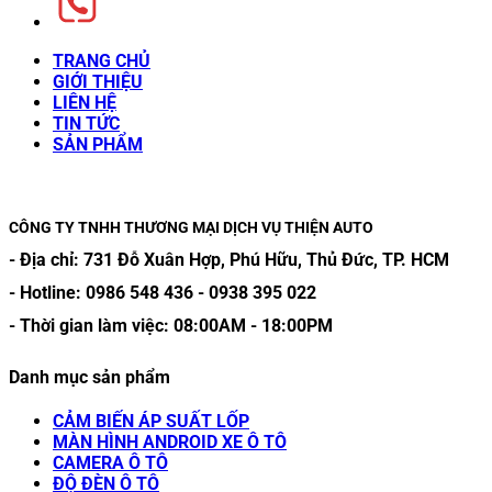
TRANG CHỦ
GIỚI THIỆU
LIÊN HỆ
TIN TỨC
SẢN PHẨM
CÔNG TY TNHH THƯƠNG MẠI DỊCH VỤ THIỆN AUTO
- Địa chỉ:
731 Đỗ Xuân Hợp, Phú Hữu, Thủ Đức, TP. HCM
- Hotline:
0986 548 436
-
0938 395 022
- Thời gian làm việc:
08:00AM
-
18:00PM
Danh mục sản phẩm
CẢM BIẾN ÁP SUẤT LỐP
MÀN HÌNH ANDROID XE Ô TÔ
CAMERA Ô TÔ
ĐỘ ĐÈN Ô TÔ