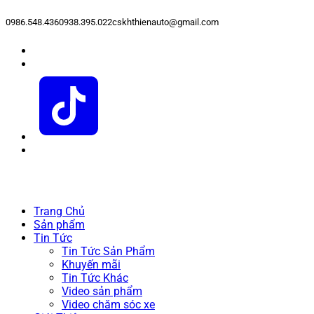
0986.548.436
0938.395.022
cskhthienauto@gmail.com
Trang Chủ
Sản phẩm
Tin Tức
Tin Tức Sản Phẩm
Khuyến mãi
Tin Tức Khác
Video sản phẩm
Video chăm sóc xe