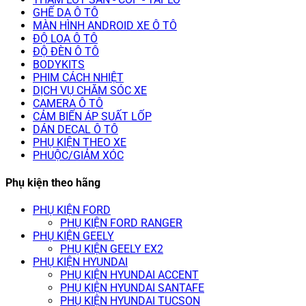
GHẾ DA Ô TÔ
MÀN HÌNH ANDROID XE Ô TÔ
ĐỘ LOA Ô TÔ
ĐỘ ĐÈN Ô TÔ
BODYKITS
PHIM CÁCH NHIỆT
DỊCH VỤ CHĂM SÓC XE
CAMERA Ô TÔ
CẢM BIẾN ÁP SUẤT LỐP
DÁN DECAL Ô TÔ
PHỤ KIỆN THEO XE
PHUỘC/GIẢM XÓC
Phụ kiện theo hãng
PHỤ KIỆN FORD
PHỤ KIỆN FORD RANGER
PHỤ KIỆN GEELY
PHỤ KIỆN GEELY EX2
PHỤ KIỆN HYUNDAI
PHỤ KIỆN HYUNDAI ACCENT
PHỤ KIỆN HYUNDAI SANTAFE
PHỤ KIỆN HYUNDAI TUCSON