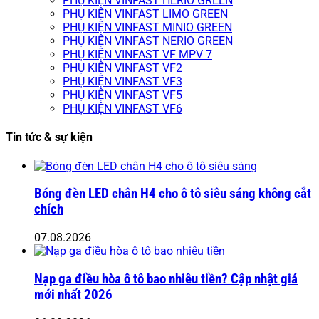
PHỤ KIỆN VINFAST HERIO GREEN
PHỤ KIỆN VINFAST LIMO GREEN
PHỤ KIỆN VINFAST MINIO GREEN
PHỤ KIỆN VINFAST NERIO GREEN
PHỤ KIỆN VINFAST VF MPV 7
PHỤ KIỆN VINFAST VF2
PHỤ KIỆN VINFAST VF3
PHỤ KIỆN VINFAST VF5
PHỤ KIỆN VINFAST VF6
Tin tức & sự kiện
Bóng đèn LED chân H4 cho ô tô siêu sáng không cắt
chích
07.08.2026
Nạp ga điều hòa ô tô bao nhiêu tiền? Cập nhật giá
mới nhất 2026