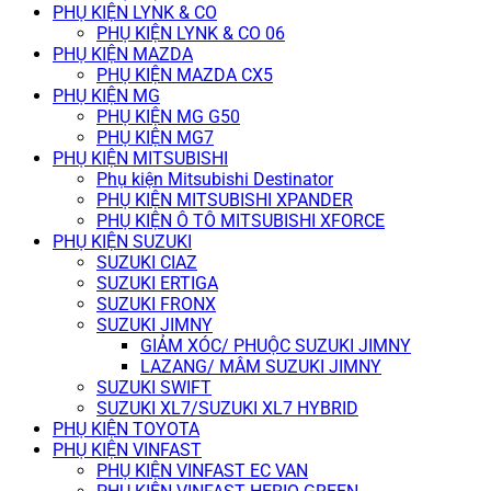
PHỤ KIỆN LYNK & CO
PHỤ KIỆN LYNK & CO 06
PHỤ KIỆN MAZDA
PHỤ KIỆN MAZDA CX5
PHỤ KIỆN MG
PHỤ KIỆN MG G50
PHỤ KIỆN MG7
PHỤ KIỆN MITSUBISHI
Phụ kiện Mitsubishi Destinator
PHỤ KIỆN MITSUBISHI XPANDER
PHỤ KIỆN Ô TÔ MITSUBISHI XFORCE
PHỤ KIỆN SUZUKI
SUZUKI CIAZ
SUZUKI ERTIGA
SUZUKI FRONX
SUZUKI JIMNY
GIẢM XÓC/ PHUỘC SUZUKI JIMNY
LAZANG/ MÂM SUZUKI JIMNY
SUZUKI SWIFT
SUZUKI XL7/SUZUKI XL7 HYBRID
PHỤ KIỆN TOYOTA
PHỤ KIỆN VINFAST
PHỤ KIỆN VINFAST EC VAN