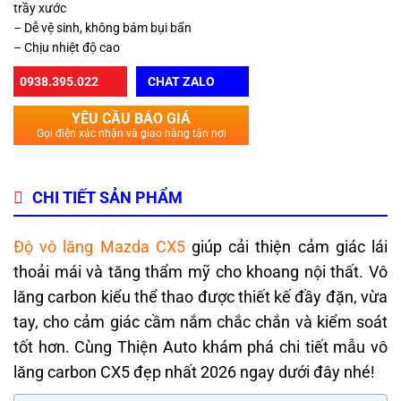
trầy xước
– Dễ vệ sinh, không bám bụi bẩn
– Chịu nhiệt độ cao
0938.395.022
CHAT ZALO
YÊU CẦU BÁO GIÁ
Gọi điện xác nhận và giao hàng tận nơi
CHI TIẾT SẢN PHẨM
Độ vô lăng Mazda CX5
giúp cải thiện cảm giác lái
thoải mái và tăng thẩm mỹ cho khoang nội thất. Vô
lăng carbon kiểu thể thao được thiết kế đầy đặn, vừa
tay, cho cảm giác cầm nắm chắc chắn và kiểm soát
tốt hơn. Cùng Thiện Auto khám phá chi tiết mẫu vô
lăng carbon CX5 đẹp nhất 2026 ngay dưới đây nhé!