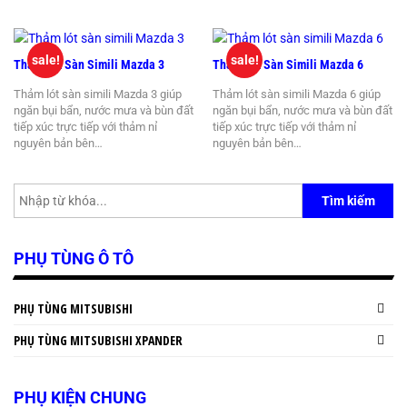
sale!
sale!
Thảm Lót Sàn Simili Mazda 3
Thảm Lót Sàn Simili Mazda 6
Thảm lót sàn simili Mazda 3 giúp
Thảm lót sàn simili Mazda 6 giúp
ngăn bụi bẩn, nước mưa và bùn đất
ngăn bụi bẩn, nước mưa và bùn đất
tiếp xúc trực tiếp với thảm nỉ
tiếp xúc trực tiếp với thảm nỉ
nguyên bản bên…
nguyên bản bên…
Tìm kiếm
PHỤ TÙNG Ô TÔ
PHỤ TÙNG MITSUBISHI
PHỤ TÙNG MITSUBISHI XPANDER
PHỤ KIỆN CHUNG