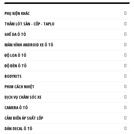
PHỤ KIỆN KHÁC
THẢM LÓT SÀN - CỐP - TAPLO
GHẾ DA Ô TÔ
MÀN HÌNH ANDROID XE Ô TÔ
ĐỘ LOA Ô TÔ
ĐỘ ĐÈN Ô TÔ
BODYKITS
PHIM CÁCH NHIỆT
DỊCH VỤ CHĂM SÓC XE
CAMERA Ô TÔ
CẢM BIẾN ÁP SUẤT LỐP
DÁN DECAL Ô TÔ