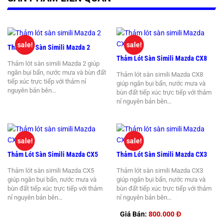
sale!
sale!
Thảm Lót Sàn Simili Mazda 2
Thảm Lót Sàn Simili Mazda CX8
Thảm lót sàn simili Mazda 2 giúp
ngăn bụi bẩn, nước mưa và bùn đất
Thảm lót sàn simili Mazda CX8
tiếp xúc trực tiếp với thảm nỉ
giúp ngăn bụi bẩn, nước mưa và
nguyên bản bên…
bùn đất tiếp xúc trực tiếp với thảm
nỉ nguyên bản bên…
sale!
sale!
Thảm Lót Sàn Simili Mazda CX5
Thảm Lót Sàn Simili Mazda CX3
Thảm lót sàn simili Mazda CX5
Thảm lót sàn simili Mazda CX3
giúp ngăn bụi bẩn, nước mưa và
giúp ngăn bụi bẩn, nước mưa và
bùn đất tiếp xúc trực tiếp với thảm
bùn đất tiếp xúc trực tiếp với thảm
nỉ nguyên bản bên…
nỉ nguyên bản bên…
800.000 Đ
Giá Bán: