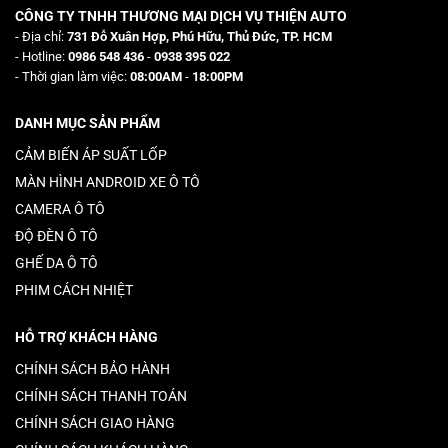
CÔNG TY TNHH THƯƠNG MẠI DỊCH VỤ THIỆN AUTO
- Địa chỉ:
731 Đỗ Xuân Hợp, Phú Hữu, Thủ Đức, TP. HCM
- Hotline:
0986 548 436
-
0938 395 022
- Thời gian làm việc:
08:00AM
-
18:00PM
DANH MỤC SẢN PHẨM
CẢM BIẾN ÁP SUẤT LỐP
MÀN HÌNH ANDROID XE Ô TÔ
CAMERA Ô TÔ
ĐỘ ĐÈN Ô TÔ
GHẾ DA Ô TÔ
PHIM CÁCH NHIỆT
HỖ TRỢ KHÁCH HÀNG
CHÍNH SÁCH BẢO HÀNH
CHÍNH SÁCH THANH TOÁN
CHÍNH SÁCH GIAO HÀNG