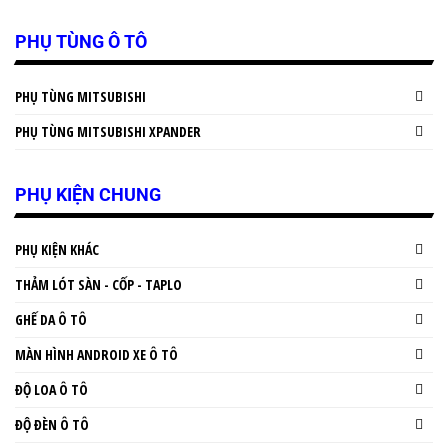
PHỤ TÙNG Ô TÔ
PHỤ TÙNG MITSUBISHI
PHỤ TÙNG MITSUBISHI XPANDER
PHỤ KIỆN CHUNG
PHỤ KIỆN KHÁC
THẢM LÓT SÀN - CỐP - TAPLO
GHẾ DA Ô TÔ
MÀN HÌNH ANDROID XE Ô TÔ
ĐỘ LOA Ô TÔ
ĐỘ ĐÈN Ô TÔ