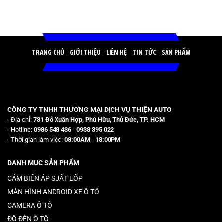
TRANG CHỦ
GIỚI THIỆU
LIÊN HỆ
TIN TỨC
SẢN PHẨM
CÔNG TY TNHH THƯƠNG MẠI DỊCH VỤ THIỆN AUTO
- Địa chỉ:
731 Đỗ Xuân Hợp, Phú Hữu, Thủ Đức, TP. HCM
- Hotline:
0986 548 436
-
0938 395 022
- Thời gian làm việc:
08:00AM
-
18:00PM
DANH MỤC SẢN PHẨM
CẢM BIẾN ÁP SUẤT LỐP
MÀN HÌNH ANDROID XE Ô TÔ
CAMERA Ô TÔ
ĐỘ ĐÈN Ô TÔ