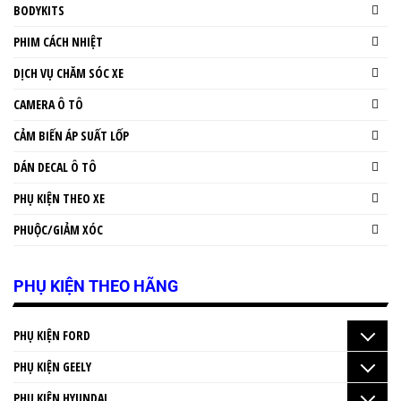
BODYKITS
PHIM CÁCH NHIỆT
DỊCH VỤ CHĂM SÓC XE
CAMERA Ô TÔ
CẢM BIẾN ÁP SUẤT LỐP
DÁN DECAL Ô TÔ
PHỤ KIỆN THEO XE
PHUỘC/GIẢM XÓC
PHỤ KIỆN THEO HÃNG
PHỤ KIỆN FORD
PHỤ KIỆN GEELY
PHỤ KIỆN HYUNDAI