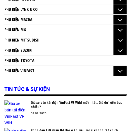
PHỤ KIỆN LYNK & CO
PHỤ KIỆN MAZDA
PHỤ KIỆN MG
PHỤ KIỆN MITSUBISHI
PHỤ KIỆN SUZUKI
PHỤ KIỆN TOYOTA
PHỤ KIỆN VINFAST
TIN TỨC & SỰ KIỆN
Giá xe bán tải điện VinFast VF Wild mới nhất: Giá dự kiến bao
nhiêu?
08.08.2026
Bóng đèn LED chân H4 cho ô tô siêu sáng không cắt chích