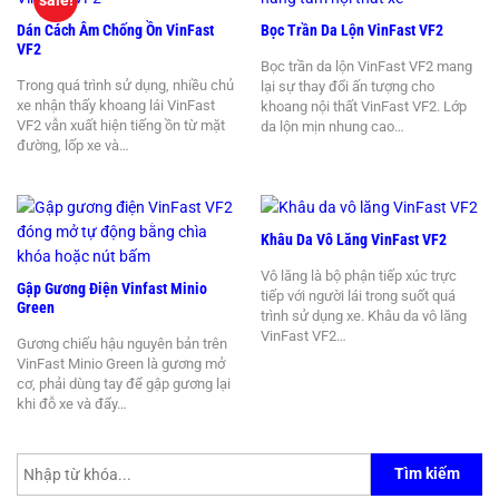
Dán Cách Âm Chống Ồn VinFast
Bọc Trần Da Lộn VinFast VF2
VF2
Bọc trần da lộn VinFast VF2 mang
Trong quá trình sử dụng, nhiều chủ
lại sự thay đổi ấn tượng cho
xe nhận thấy khoang lái VinFast
khoang nội thất VinFast VF2. Lớp
VF2 vẫn xuất hiện tiếng ồn từ mặt
da lộn mịn nhung cao…
đường, lốp xe và…
Khâu Da Vô Lăng VinFast VF2
Vô lăng là bộ phận tiếp xúc trực
Gập Gương Điện Vinfast Minio
tiếp với người lái trong suốt quá
Green
trình sử dụng xe. Khâu da vô lăng
VinFast VF2…
Gương chiếu hậu nguyên bản trên
VinFast Minio Green là gương mở
cơ, phải dùng tay để gập gương lại
khi đỗ xe và đẩy…
Tìm kiếm