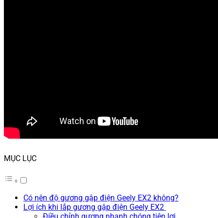
MỤC LỤC
Có nên độ gương gập điện Geely EX2 không?
Lợi ích khi lắp gương gập điện Geely EX2
Điều chỉnh gương nhanh chóng tiện lợi