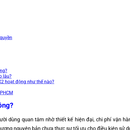
 quyền
ông?
o lâu?
X2 hoạt động như thế nào?
TPHCM
ông?
i dùng quan tâm nhờ thiết kế hiện đại, chi phí vận hà
 gương nguyên bản chưa thực sự tối ưu cho điều kiện sử d