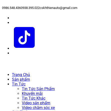
0986.548.436
0938.395.022
cskhthienauto@gmail.com
Trang Chủ
Sản phẩm
Tin Tức
Tin Tức Sản Phẩm
Khuyến mãi
Tin Tức Khác
Video sản phẩm
Video chăm sóc xe