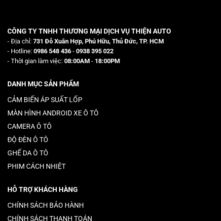
CÔNG TY TNHH THƯƠNG MẠI DỊCH VỤ THIỆN AUTO
- Địa chỉ:
731 Đỗ Xuân Hợp, Phú Hữu, Thủ Đức, TP. HCM
- Hotline:
0986 548 436
-
0938 395 022
- Thời gian làm việc:
08:00AM
-
18:00PM
DANH MỤC SẢN PHẨM
CẢM BIẾN ÁP SUẤT LỐP
MÀN HÌNH ANDROID XE Ô TÔ
CAMERA Ô TÔ
ĐỘ ĐÈN Ô TÔ
GHẾ DA Ô TÔ
PHIM CÁCH NHIỆT
HỖ TRỢ KHÁCH HÀNG
CHÍNH SÁCH BẢO HÀNH
CHÍNH SÁCH THANH TOÁN