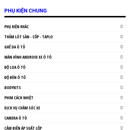
PHỤ KIỆN CHUNG
PHỤ KIỆN KHÁC
THẢM LÓT SÀN - CỐP - TAPLO
GHẾ DA Ô TÔ
MÀN HÌNH ANDROID XE Ô TÔ
ĐỘ LOA Ô TÔ
ĐỘ ĐÈN Ô TÔ
BODYKITS
PHIM CÁCH NHIỆT
DỊCH VỤ CHĂM SÓC XE
CAMERA Ô TÔ
CẢM BIẾN ÁP SUẤT LỐP