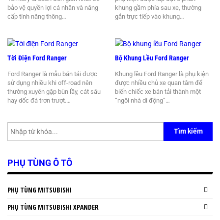
bảo vệ quyền lợi cá nhân và nâng
khung gầm phía sau xe, thường
cấp tính năng thông…
gắn trực tiếp vào khung…
Tời Điện Ford Ranger
Bộ Khung Lều Ford Ranger
Ford Ranger là mẫu bán tải được
Khung lều Ford Ranger là phụ kiện
sử dụng nhiều khi off-road nên
được nhiều chủ xe quan tâm để
thường xuyên gặp bùn lầy, cát sâu
biến chiếc xe bán tải thành một
hay dốc đá trơn trượt.…
“ngôi nhà di động”…
Tìm kiếm
PHỤ TÙNG Ô TÔ
PHỤ TÙNG MITSUBISHI
PHỤ TÙNG MITSUBISHI XPANDER