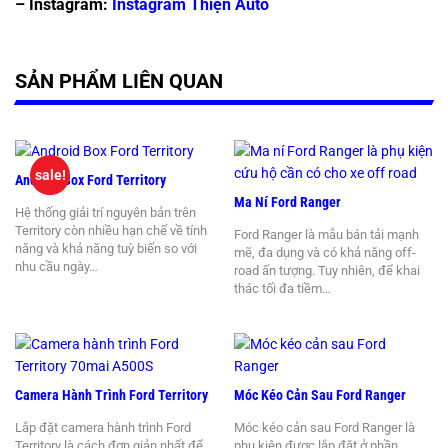
– Instagram:
Instagram Thiện Auto
SẢN PHẨM LIÊN QUAN
sale!
Android Box Ford Territory
Ma Ní Ford Ranger
Hệ thống giải trí nguyên bản trên
Territory còn nhiều hạn chế về tính
Ford Ranger là mẫu bán tải mạnh
năng và khả năng tuỳ biến so với
mẽ, đa dụng và có khả năng off-
nhu cầu ngày…
road ấn tượng. Tuy nhiên, để khai
thác tối đa tiềm…
Camera Hành Trình Ford Territory
Móc Kéo Cản Sau Ford Ranger
Lắp đặt camera hành trình Ford
Móc kéo cản sau Ford Ranger là
Territory là cách đơn giản nhất để
phụ kiện được lắp đặt ở phần