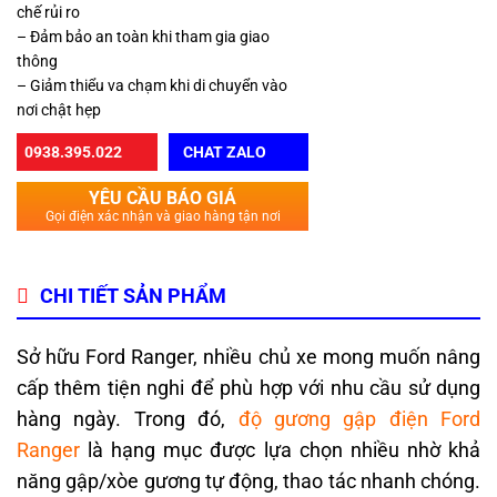
chế rủi ro
– Đảm bảo an toàn khi tham gia giao
thông
– Giảm thiểu va chạm khi di chuyển vào
nơi chật hẹp
0938.395.022
CHAT ZALO
YÊU CẦU BÁO GIÁ
Gọi điện xác nhận và giao hàng tận nơi
CHI TIẾT SẢN PHẨM
Sở hữu Ford Ranger, nhiều chủ xe mong muốn nâng
cấp thêm tiện nghi để phù hợp với nhu cầu sử dụng
hàng ngày. Trong đó,
độ gương gập điện Ford
Ranger
là hạng mục được lựa chọn nhiều nhờ khả
năng gập/xòe gương tự động, thao tác nhanh chóng.