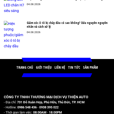
04.08.2026
Giảm xóc ô tô bị chảy dầu có sao không? Dấu nguyên nguyên
nhân và cách xử lý
04.08.2026
TRANG CHỦ
GIỚI THIỆU
LIÊN HỆ
TIN TỨC
SẢN PHẨM
CÔNG TY TNHH THƯƠNG MẠI DỊCH VỤ THIỆN AUTO
- Địa chỉ:
731 Đỗ Xuân Hợp, Phú Hữu, Thủ Đức, TP. HCM
- Hotline:
0986 548 436
-
0938 395 022
- Thời gian làm việc:
08:00AM
-
18:00PM