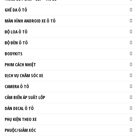
GHẾ DA Ô TÔ
MÀN HÌNH ANDROID XE Ô TÔ
ĐỘ LOA Ô TÔ
ĐỘ ĐÈN Ô TÔ
BODYKITS
PHIM CÁCH NHIỆT
DỊCH VỤ CHĂM SÓC XE
CAMERA Ô TÔ
CẢM BIẾN ÁP SUẤT LỐP
DÁN DECAL Ô TÔ
PHỤ KIỆN THEO XE
PHUỘC/GIẢM XÓC