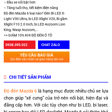
– Đầu xe nổi bật hơn
– Tăng tuổi thọ, tiết kiệm điện năng
Độ đèn Mazda 6 loại nào? Đèn Bi LED X-
Light V30 Ultra, bi LED Xlight V20, Bi gầm
Xlight F10 2.0 Inch, bi LED Aozoom Lion
King, Wasp Aozoom,…
=> GIẢM 10% KHI ĐỘ ĐÈN Ô TÔ
0938.395.022
CHAT ZALO
YÊU CẦU BÁO GIÁ
Gọi điện xác nhận và giao hàng tận nơi
CHI TIẾT SẢN PHẨM
Độ đèn Mazda 6
là hạng mục được nhiều chủ xe lựa
chọn giúp “xế cưng” của trở nên nổi bật, hiện đại và
đẳng cấp hơn. Với các tùy chọn như bi LED, bi laser,
bi xenon hay dải LED daylight, Mazda 6 cải thiện khả